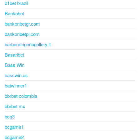
b1bet brazil
Bankobet
bankonbetgr.com
bankonbetpl.com
barbarafrigeriogallery.it
Basaribet
Bass Win
basswin.us
batwinner1
bbrbet colombia
bbrbet mx
bcg3
bcgame1
bcgame2