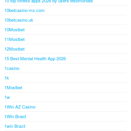
10 top fitness apps 2026 by users testimonials
10betcasino-mx.com
10betcasino.uk
10Mostbet
11Mostbet
12Mostbet
15 Best Mental Health App 2026
1casino
1k
1Mostbet
1w
1Win AZ Casino
1Win Brasil
1win Brazil