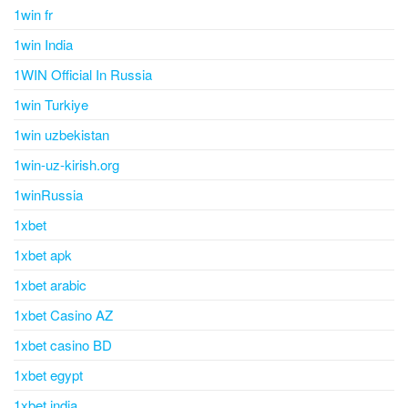
1win fr
1win India
1WIN Official In Russia
1win Turkiye
1win uzbekistan
1win-uz-kirish.org
1winRussia
1xbet
1xbet apk
1xbet arabic
1xbet Casino AZ
1xbet casino BD
1xbet egypt
1xbet india