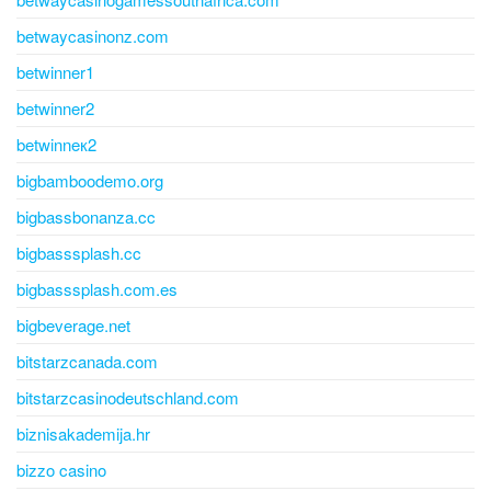
betwaycasinonz.com
betwinner1
betwinner2
betwinneк2
bigbamboodemo.org
bigbassbonanza.cc
bigbasssplash.cc
bigbasssplash.com.es
bigbeverage.net
bitstarzcanada.com
bitstarzcasinodeutschland.com
biznisakademija.hr
bizzo casino