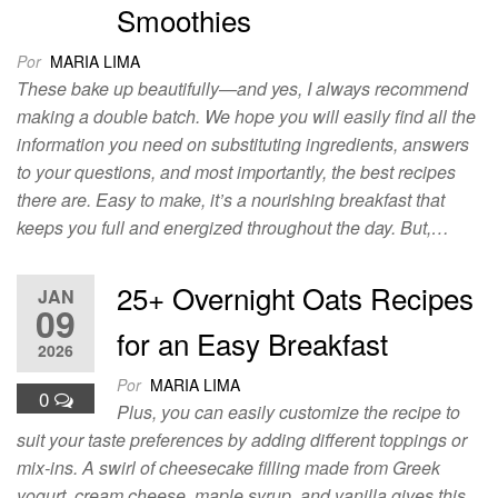
Smoothies
Por
MARIA LIMA
These bake up beautifully—and yes, I always recommend
making a double batch. We hope you will easily find all the
information you need on substituting ingredients, answers
to your questions, and most importantly, the best recipes
there are. Easy to make, it’s a nourishing breakfast that
keeps you full and energized throughout the day. But,…
25+ Overnight Oats Recipes
JAN
09
for an Easy Breakfast
2026
Por
MARIA LIMA
0
Plus, you can easily customize the recipe to
suit your taste preferences by adding different toppings or
mix-ins. A swirl of cheesecake filling made from Greek
yogurt, cream cheese, maple syrup, and vanilla gives this