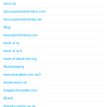
bizzo.at
bizzocasinoosterreich.com
bizzocasinoslovenija.net
Blog
boocasinofinland.com
book of ra
book of ra it
book-of-dead-slot.org
Bookkeeping
boomerangbet.com.es3
boylecasino.uk
bragdonhousebb.com
Brand
brango-casino-us.us