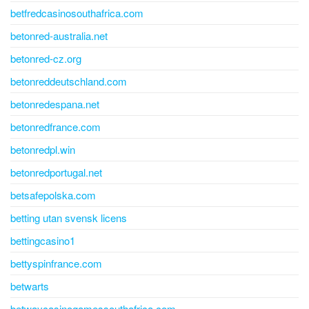
betfredcasinosouthafrica.com
betonred-australia.net
betonred-cz.org
betonreddeutschland.com
betonredespana.net
betonredfrance.com
betonredpl.win
betonredportugal.net
betsafepolska.com
betting utan svensk licens
bettingcasino1
bettyspinfrance.com
betwarts
betwaycasinogamessouthafrica.com