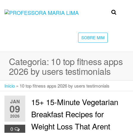
Skip
to
Professora
Teu
the
caminho
Maria Lima
content
até a
faculdade
SOBRE MIM
Categoria:
10 top fitness apps
2026 by users testimonials
Início
»
10 top fitness apps 2026 by users testimonials
15+ 15-Minute Vegetarian
JAN
09
Breakfast Recipes for
2026
Weight Loss That Arent
0