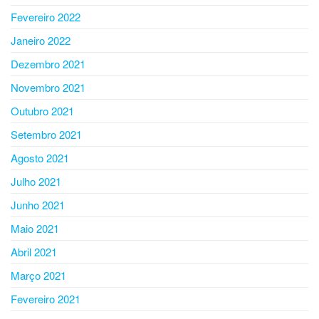
Fevereiro 2022
Janeiro 2022
Dezembro 2021
Novembro 2021
Outubro 2021
Setembro 2021
Agosto 2021
Julho 2021
Junho 2021
Maio 2021
Abril 2021
Março 2021
Fevereiro 2021