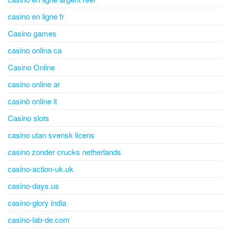
casino en ligne fr
Casino games
casino onlina ca
Casino Online
casino online ar
casinò online it
Casino slots
casino utan svensk licens
casino zonder crucks netherlands
casino-action-uk.uk
casino-days.us
casino-glory india
casino-lab-de.com