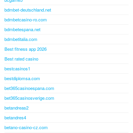
bdmbet-deutschland.net
bdmbetcasino-ro.com
bdmbetespana.net
bdmbetitalia.com
Best fitness app 2026
Best rated casino
bestcasinos1
bestdiplomsa.com
bet365casinoespana.com
bet365casinosverige.com
betandreas2
betandres4
betano-casino-cz.com