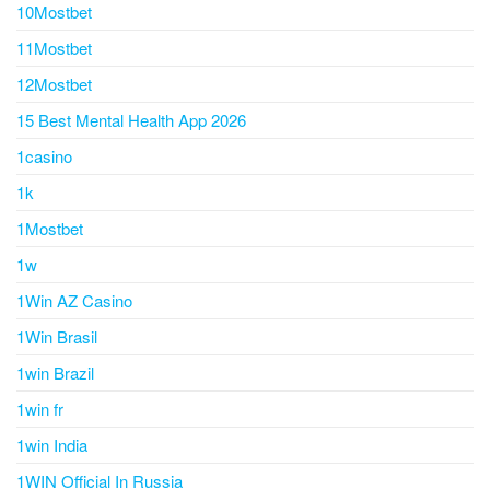
10Mostbet
11Mostbet
12Mostbet
15 Best Mental Health App 2026
1casino
1k
1Mostbet
1w
1Win AZ Casino
1Win Brasil
1win Brazil
1win fr
1win India
1WIN Official In Russia