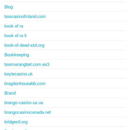
Blog
boocasinofinland.com
book of ra
book of ra it
book-of-dead-slot.org
Bookkeeping
boomerangbet.com.es3
boylecasino.uk
bragdonhousebb.com
Brand
brango-casino-us.us
brangocasinocanada.net
bridgestl.org