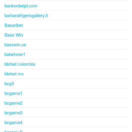
bankonbetpl.com
barbarafrigeriogallery.it
Basaribet
Bass Win
basswin.us
batwinner1
bbrbet colombia
bbrbet mx
bcg3
bcgame1
bcgame2
bcgame3
bcgame4
bcgame5