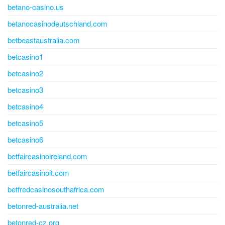
betano-casino.us
betanocasinodeutschland.com
betbeastaustralia.com
betcasino1
betcasino2
betcasino3
betcasino4
betcasino5
betcasino6
betfaircasinoireland.com
betfaircasinoit.com
betfredcasinosouthafrica.com
betonred-australia.net
betonred-cz.org