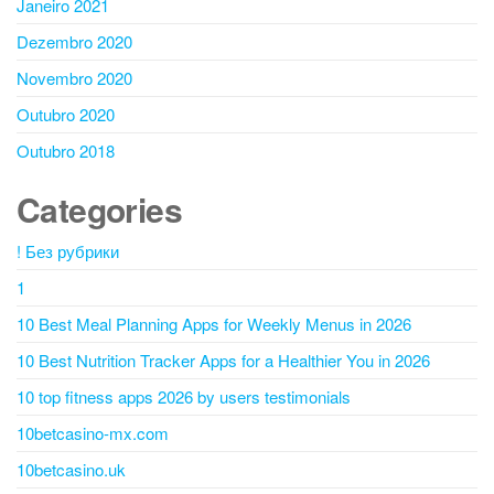
Janeiro 2021
Dezembro 2020
Novembro 2020
Outubro 2020
Outubro 2018
Categories
! Без рубрики
1
10 Best Meal Planning Apps for Weekly Menus in 2026
10 Best Nutrition Tracker Apps for a Healthier You in 2026
10 top fitness apps 2026 by users testimonials
10betcasino-mx.com
10betcasino.uk