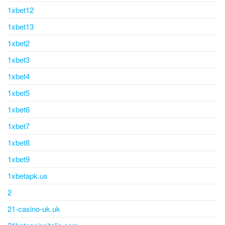
1xbet12
1xbet13
1xbet2
1xbet3
1xbet4
1xbet5
1xbet6
1xbet7
1xbet8
1xbet9
1xbetapk.us
2
21-casino-uk.uk