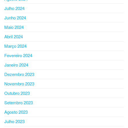
Julho 2024
Junho 2024
Maio 2024
Abril 2024
Março 2024
Fevereiro 2024
Janeiro 2024
Dezembro 2023
Novembro 2023
Outubro 2023
Setembro 2023
Agosto 2023
Julho 2023