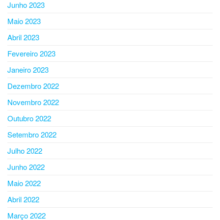
Junho 2023
Maio 2023
Abril 2023
Fevereiro 2023
Janeiro 2023
Dezembro 2022
Novembro 2022
Outubro 2022
Setembro 2022
Julho 2022
Junho 2022
Maio 2022
Abril 2022
Março 2022