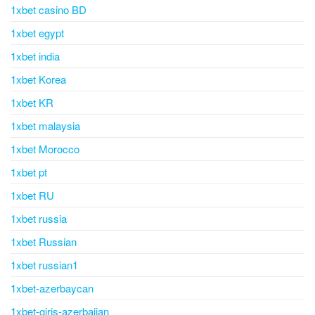
1xbet casino BD
1xbet egypt
1xbet india
1xbet Korea
1xbet KR
1xbet malaysia
1xbet Morocco
1xbet pt
1xbet RU
1xbet russia
1xbet Russian
1xbet russian1
1xbet-azerbaycan
1xbet-giris-azerbaijan