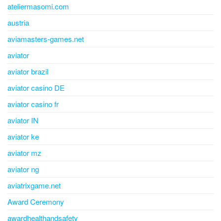
ateliermasomi.com
austria
aviamasters-games.net
aviator
aviator brazil
aviator casino DE
aviator casino fr
aviator IN
aviator ke
aviator mz
aviator ng
aviatrixgame.net
Award Ceremony
awardhealthandsafety