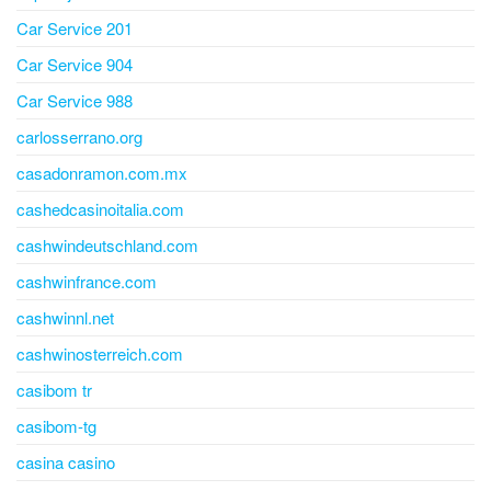
Car Service 201
Car Service 904
Car Service 988
carlosserrano.org
casadonramon.com.mx
cashedcasinoitalia.com
cashwindeutschland.com
cashwinfrance.com
cashwinnl.net
cashwinosterreich.com
casibom tr
casibom-tg
casina casino