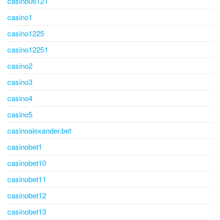
casino06121
casino1
casino1225
casino12251
casino2
casino3
casino4
casino5
casinoalexander.bet
casinobet1
casinobet10
casinobet11
casinobet12
casinobet13