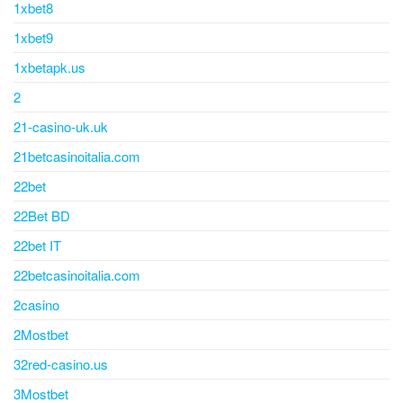
1xbet8
1xbet9
1xbetapk.us
2
21-casino-uk.uk
21betcasinoitalia.com
22bet
22Bet BD
22bet IT
22betcasinoitalia.com
2casino
2Mostbet
32red-casino.us
3Mostbet