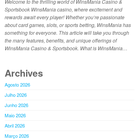
Welcome to the thrilling world of WinsMania Casino &
Sportsbook WinsMania casino, where excitement and
rewards await every player! Whether you’re passionate
about card games, slots, or sports betting, WinsMania has
something for everyone. This article will take you through
the many features, benefits, and unique offerings of
WinsMania Casino & Sportsbook. What is WinsMania…
Archives
Agosto 2026
Julho 2026
Junho 2026
Maio 2026
Abril 2026
Março 2026