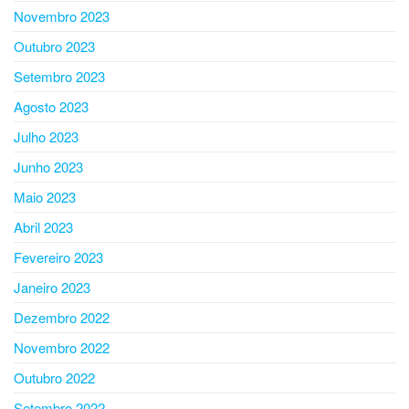
Novembro 2023
Outubro 2023
Setembro 2023
Agosto 2023
Julho 2023
Junho 2023
Maio 2023
Abril 2023
Fevereiro 2023
Janeiro 2023
Dezembro 2022
Novembro 2022
Outubro 2022
Setembro 2022