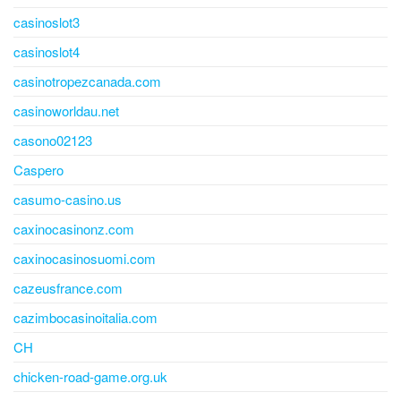
casinoslot3
casinoslot4
casinotropezcanada.com
casinoworldau.net
casono02123
Caspero
casumo-casino.us
caxinocasinonz.com
caxinocasinosuomi.com
cazeusfrance.com
cazimbocasinoitalia.com
CH
chicken-road-game.org.uk