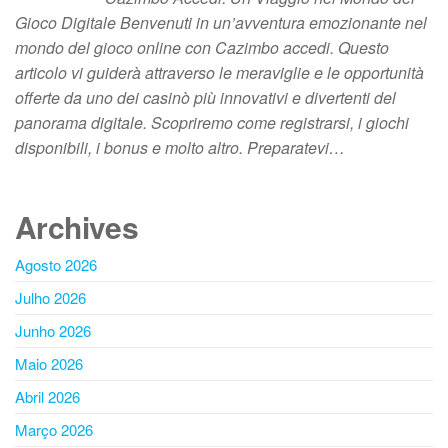
Gioco Digitale Benvenuti in un’avventura emozionante nel
mondo del gioco online con Cazimbo accedi. Questo
articolo vi guiderà attraverso le meraviglie e le opportunità
offerte da uno dei casinò più innovativi e divertenti del
panorama digitale. Scopriremo come registrarsi, i giochi
disponibili, i bonus e molto altro. Preparatevi…
Archives
Agosto 2026
Julho 2026
Junho 2026
Maio 2026
Abril 2026
Março 2026