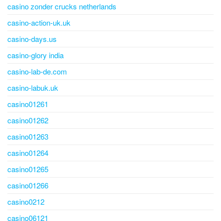
casino zonder crucks netherlands
casino-action-uk.uk
casino-days.us
casino-glory india
casino-lab-de.com
casino-labuk.uk
casino01261
casino01262
casino01263
casino01264
casino01265
casino01266
casino0212
casino06121