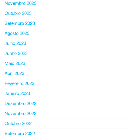
Novembro 2023
Outubro 2023
Setembro 2023
Agosto 2023
Julho 2023
Junho 2023
Maio 2023
Abril 2023
Fevereiro 2023
Janeiro 2023
Dezembro 2022
Novembro 2022
Outubro 2022
Setembro 2022