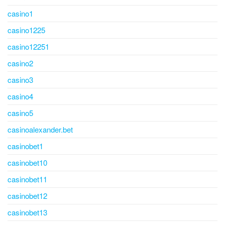
casino1
casino1225
casino12251
casino2
casino3
casino4
casino5
casinoalexander.bet
casinobet1
casinobet10
casinobet11
casinobet12
casinobet13