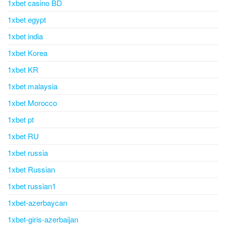
1xbet casino BD
1xbet egypt
1xbet india
1xbet Korea
1xbet KR
1xbet malaysia
1xbet Morocco
1xbet pt
1xbet RU
1xbet russia
1xbet Russian
1xbet russian1
1xbet-azerbaycan
1xbet-giris-azerbaijan