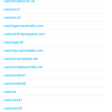
casinoclassicuk.uk
casinocz1
casinocz2
casinoguruaustralia.com
casinoinfinityespana.com
casinojaya9
casinolycasinoitalia.com
casinomaniaitalia.net
casinomateaustralia.net
casinoonline1
casinoonline2
casinos
casinoslot1
casinoslot2