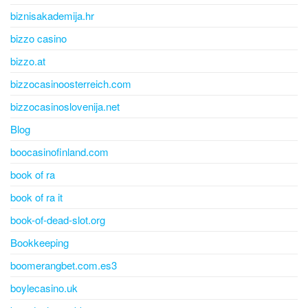
biznisakademija.hr
bizzo casino
bizzo.at
bizzocasinoosterreich.com
bizzocasinoslovenija.net
Blog
boocasinofinland.com
book of ra
book of ra it
book-of-dead-slot.org
Bookkeeping
boomerangbet.com.es3
boylecasino.uk