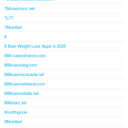
7bitcasinonz.net
7c77
7Mostbet
8
8 Best Weight Loss Apps in 2025
888-casinofrance.com
888casinobg.com
888casinocanada.net
888casinoireland.com
888casinoitalia.net
888starz bd
8mntfngvxw
8Mostbet