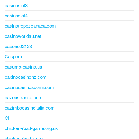
casinoslot3
casinoslot4
casinotropezcanada.com
casinoworldau.net
casono02123
Caspero
casumo-casino.us
caxinocasinonz.com
caxinocasinosuomi.com
cazeusfrance.com
cazimbocasinoitalia.com
CH
chicken-road-game.org.uk
chicken-road-it.org