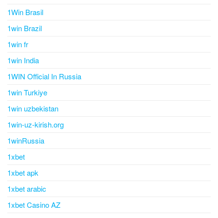
1Win Brasil
1win Brazil
1win fr
1win India
1WIN Official In Russia
1win Turkiye
1win uzbekistan
1win-uz-kirish.org
1winRussia
1xbet
1xbet apk
1xbet arabic
1xbet Casino AZ