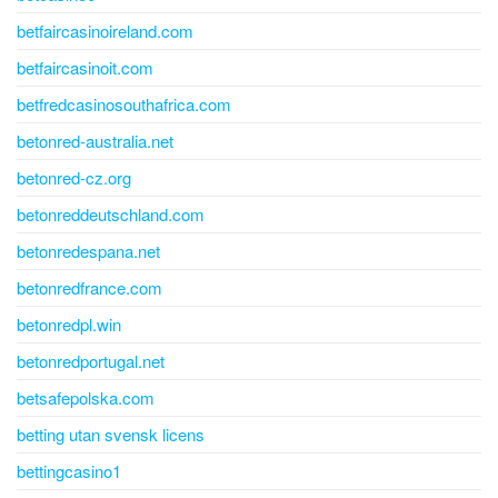
betfaircasinoireland.com
betfaircasinoit.com
betfredcasinosouthafrica.com
betonred-australia.net
betonred-cz.org
betonreddeutschland.com
betonredespana.net
betonredfrance.com
betonredpl.win
betonredportugal.net
betsafepolska.com
betting utan svensk licens
bettingcasino1