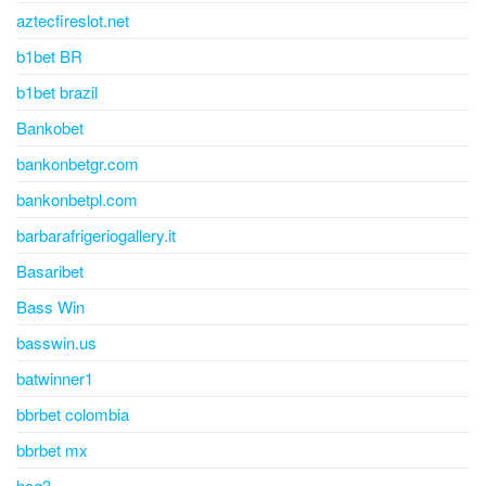
aztecfireslot.net
b1bet BR
b1bet brazil
Bankobet
bankonbetgr.com
bankonbetpl.com
barbarafrigeriogallery.it
Basaribet
Bass Win
basswin.us
batwinner1
bbrbet colombia
bbrbet mx
bcg3