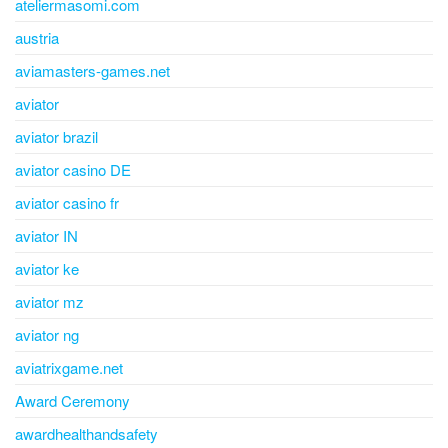
ateliermasomi.com
austria
aviamasters-games.net
aviator
aviator brazil
aviator casino DE
aviator casino fr
aviator IN
aviator ke
aviator mz
aviator ng
aviatrixgame.net
Award Ceremony
awardhealthandsafety