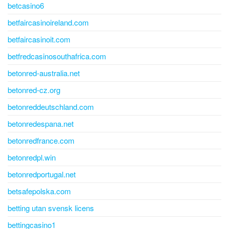
betcasino6
betfaircasinoireland.com
betfaircasinoit.com
betfredcasinosouthafrica.com
betonred-australia.net
betonred-cz.org
betonreddeutschland.com
betonredespana.net
betonredfrance.com
betonredpl.win
betonredportugal.net
betsafepolska.com
betting utan svensk licens
bettingcasino1