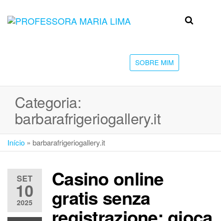
Skip
to
Professora
Teu
the
caminho
Maria Lima
content
até a
faculdade
SOBRE MIM
Categoria:
barbarafrigeriogallery.it
Início
»
barbarafrigeriogallery.it
Casino online
SET
10
gratis senza
2025
registrazione: gioca