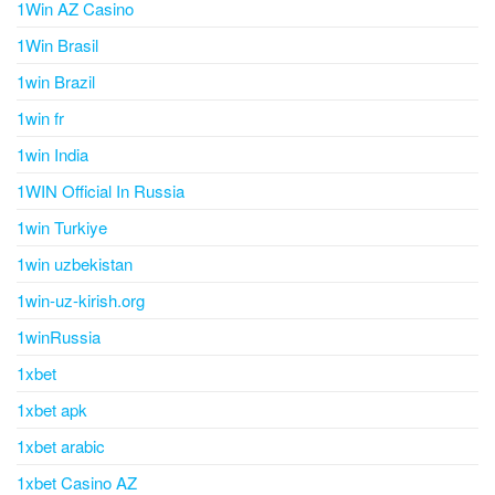
1Win AZ Casino
1Win Brasil
1win Brazil
1win fr
1win India
1WIN Official In Russia
1win Turkiye
1win uzbekistan
1win-uz-kirish.org
1winRussia
1xbet
1xbet apk
1xbet arabic
1xbet Casino AZ