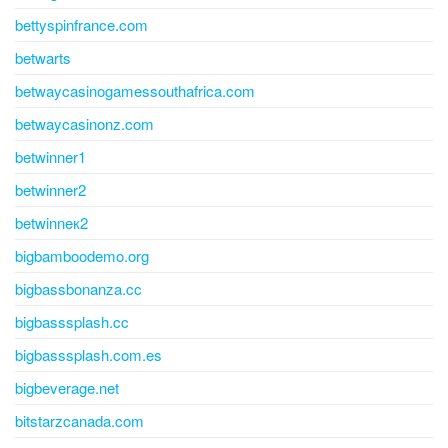
bettyspinfrance.com
betwarts
betwaycasinogamessouthafrica.com
betwaycasinonz.com
betwinner1
betwinner2
betwinneк2
bigbamboodemo.org
bigbassbonanza.cc
bigbasssplash.cc
bigbasssplash.com.es
bigbeverage.net
bitstarzcanada.com