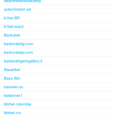
awardhealthandsafety
aztecfireslot.net
b1bet BR
b1bet brazil
Bankobet
bankonbetgr.com
bankonbetpl.com
barbarafrigeriogallery.it
Basaribet
Bass Win
basswin.us
batwinner1
bbrbet colombia
bbrbet mx