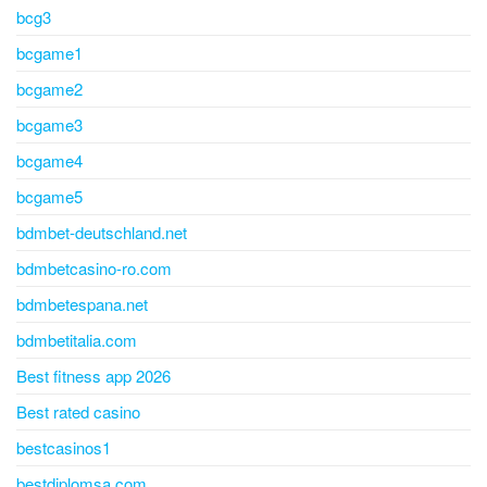
bcg3
bcgame1
bcgame2
bcgame3
bcgame4
bcgame5
bdmbet-deutschland.net
bdmbetcasino-ro.com
bdmbetespana.net
bdmbetitalia.com
Best fitness app 2026
Best rated casino
bestcasinos1
bestdiplomsa.com