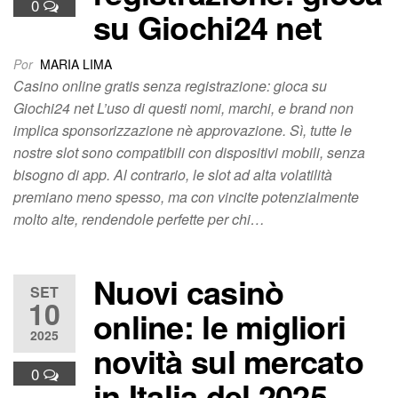
0
su Giochi24 net
Por
MARIA LIMA
Casino online gratis senza registrazione: gioca su
Giochi24 net L’uso di questi nomi, marchi, e brand non
implica sponsorizzazione nè approvazione. Sì, tutte le
nostre slot sono compatibili con dispositivi mobili, senza
bisogno di app. Al contrario, le slot ad alta volatilità
premiano meno spesso, ma con vincite potenzialmente
molto alte, rendendole perfette per chi…
Nuovi casinò
SET
10
online: le migliori
2025
novità sul mercato
0
in Italia del 2025