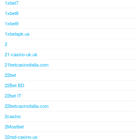
1xbet7
1xbet8
1xbet9
1xbetapk.us
2
21-casino-uk.uk
21betcasinoitalia.com
22bet
22Bet BD
22bet IT
22betcasinoitalia.com
2casino
2Mostbet
32red-casino.us