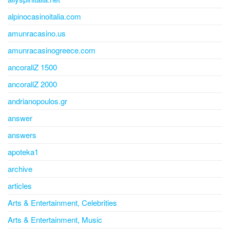
alpinocasinoitalia.com
amunracasino.us
amunracasinogreece.com
ancorallZ 1500
ancorallZ 2000
andrianopoulos.gr
answer
answers
apoteka1
archive
articles
Arts & Entertainment, Celebrities
Arts & Entertainment, Music