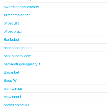
awardhealthandsafety
aztecfireslot.net
b1bet BR
b1bet brazil
Bankobet
bankonbetgr.com
bankonbetpl.com
barbarafrigeriogallery.it
Basaribet
Bass Win
basswin.us
batwinner1
bbrbet colombia