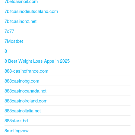
7betcasinoit.com
7bitcasinodeutschland.com
7bitcasinonz.net
7c77
7Mostbet
8
8 Best Weight Loss Apps in 2025
888-casinofrance.com
888casinobg.com
888casinocanada.net
888casinoireland.com
888casinoitalia.net
888starz bd
8mntfngvxw