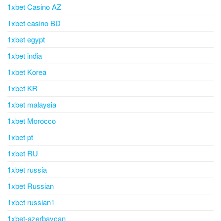
1xbet Casino AZ
1xbet casino BD
1xbet egypt
1xbet india
1xbet Korea
1xbet KR
1xbet malaysia
1xbet Morocco
1xbet pt
1xbet RU
1xbet russia
1xbet Russian
1xbet russian1
1xbet-azerbaycan