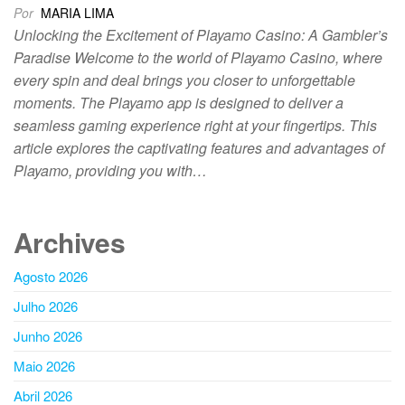
Por
MARIA LIMA
Unlocking the Excitement of Playamo Casino: A Gambler’s
Paradise Welcome to the world of Playamo Casino, where
every spin and deal brings you closer to unforgettable
moments. The Playamo app is designed to deliver a
seamless gaming experience right at your fingertips. This
article explores the captivating features and advantages of
Playamo, providing you with…
Archives
Agosto 2026
Julho 2026
Junho 2026
Maio 2026
Abril 2026