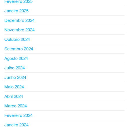
Fevereiro 2025
Janeiro 2025
Dezembro 2024
Novembro 2024
Outubro 2024
Setembro 2024
Agosto 2024
Julho 2024
Junho 2024
Maio 2024
Abril 2024
Março 2024
Fevereiro 2024
Janeiro 2024