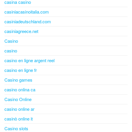
casina casino
casiniacasinoitalia.com
casiniadeutschland.com
casiniagreece.net
Casino
casino
casino en ligne argent reel
casino en ligne fr
Casino games
casino onlina ca
Casino Online
casino online ar
casinò online it
Casino slots