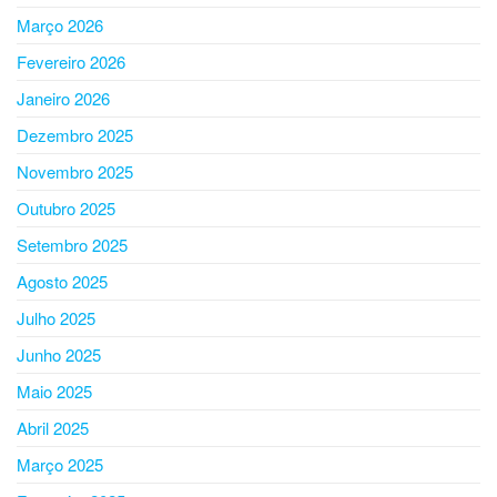
Março 2026
Fevereiro 2026
Janeiro 2026
Dezembro 2025
Novembro 2025
Outubro 2025
Setembro 2025
Agosto 2025
Julho 2025
Junho 2025
Maio 2025
Abril 2025
Março 2025