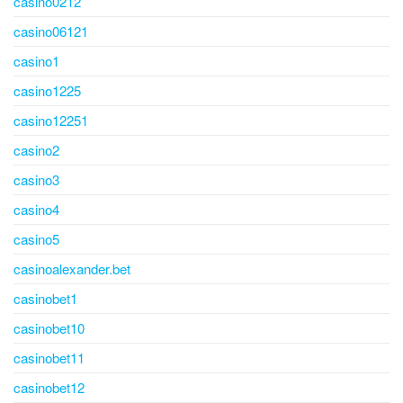
casino0212
casino06121
casino1
casino1225
casino12251
casino2
casino3
casino4
casino5
casinoalexander.bet
casinobet1
casinobet10
casinobet11
casinobet12