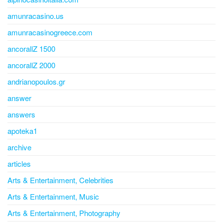
amunracasino.us
amunracasinogreece.com
ancorallZ 1500
ancorallZ 2000
andrianopoulos.gr
answer
answers
apoteka1
archive
articles
Arts & Entertainment, Celebrities
Arts & Entertainment, Music
Arts & Entertainment, Photography