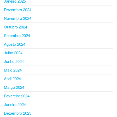
Janeiro 2025
Dezembro 2024
Novembro 2024
Outubro 2024
Setembro 2024
Agosto 2024
Julho 2024
Junho 2024
Maio 2024
Abril 2024
Março 2024
Fevereiro 2024
Janeiro 2024
Dezembro 2023