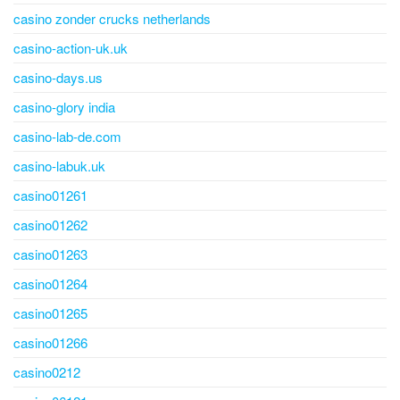
casino zonder crucks netherlands
casino-action-uk.uk
casino-days.us
casino-glory india
casino-lab-de.com
casino-labuk.uk
casino01261
casino01262
casino01263
casino01264
casino01265
casino01266
casino0212