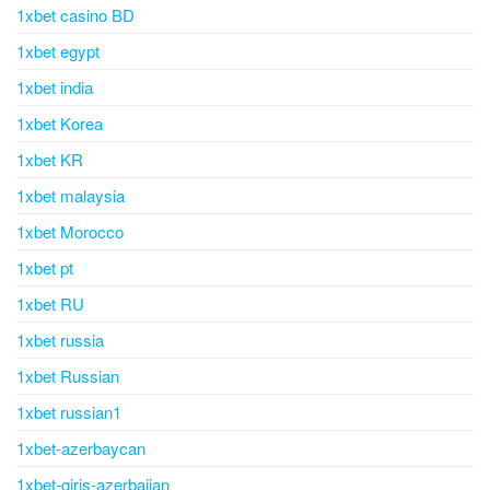
1xbet casino BD
1xbet egypt
1xbet india
1xbet Korea
1xbet KR
1xbet malaysia
1xbet Morocco
1xbet pt
1xbet RU
1xbet russia
1xbet Russian
1xbet russian1
1xbet-azerbaycan
1xbet-giris-azerbaijan