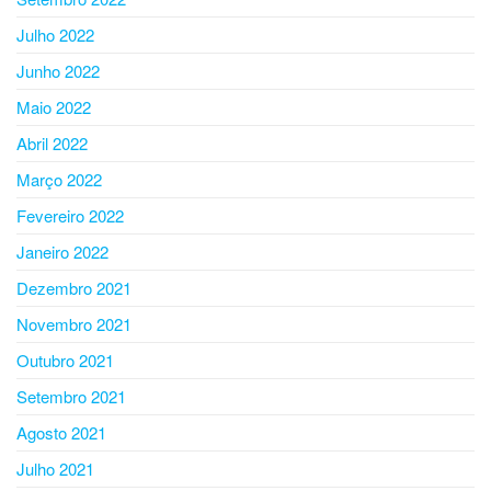
Julho 2022
Junho 2022
Maio 2022
Abril 2022
Março 2022
Fevereiro 2022
Janeiro 2022
Dezembro 2021
Novembro 2021
Outubro 2021
Setembro 2021
Agosto 2021
Julho 2021