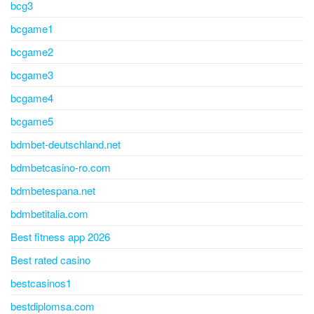
bcg3
bcgame1
bcgame2
bcgame3
bcgame4
bcgame5
bdmbet-deutschland.net
bdmbetcasino-ro.com
bdmbetespana.net
bdmbetitalia.com
Best fitness app 2026
Best rated casino
bestcasinos1
bestdiplomsa.com