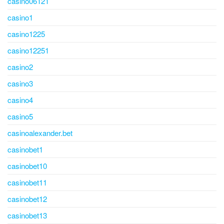
casino06121
casino1
casino1225
casino12251
casino2
casino3
casino4
casino5
casinoalexander.bet
casinobet1
casinobet10
casinobet11
casinobet12
casinobet13