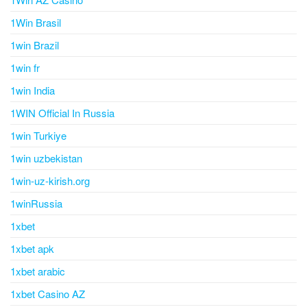
1Win Brasil
1win Brazil
1win fr
1win India
1WIN Official In Russia
1win Turkiye
1win uzbekistan
1win-uz-kirish.org
1winRussia
1xbet
1xbet apk
1xbet arabic
1xbet Casino AZ