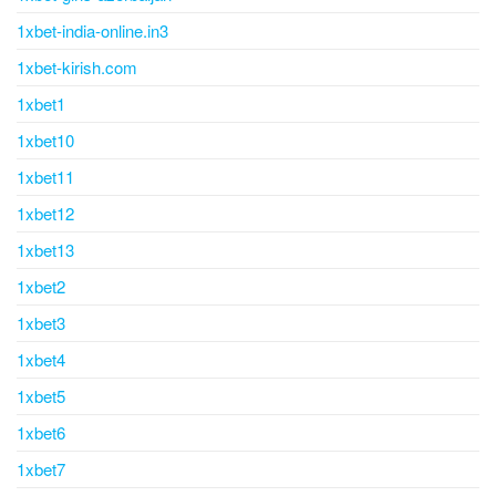
1xbet-india-online.in3
1xbet-kirish.com
1xbet1
1xbet10
1xbet11
1xbet12
1xbet13
1xbet2
1xbet3
1xbet4
1xbet5
1xbet6
1xbet7