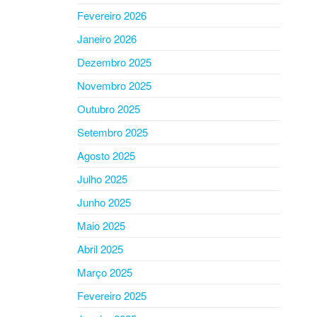
Fevereiro 2026
Janeiro 2026
Dezembro 2025
Novembro 2025
Outubro 2025
Setembro 2025
Agosto 2025
Julho 2025
Junho 2025
Maio 2025
Abril 2025
Março 2025
Fevereiro 2025