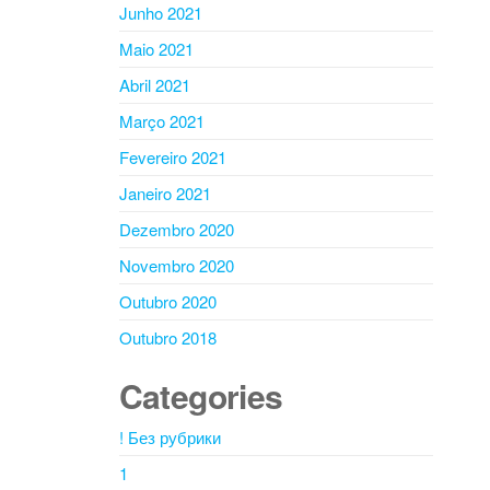
Junho 2021
Maio 2021
Abril 2021
Março 2021
Fevereiro 2021
Janeiro 2021
Dezembro 2020
Novembro 2020
Outubro 2020
Outubro 2018
Categories
! Без рубрики
1