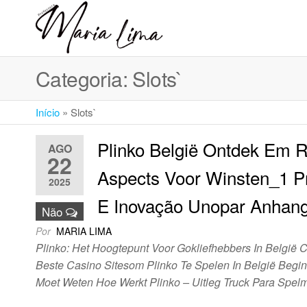
Skip
to
Professora
Teu
the
caminho
Maria Lima
content
até a
Categoria:
Slots`
faculdade
Início
»
Slots`
Plinko België Ontdek Em R
AGO
22
Aspects Voor Winsten_1 Pr
2025
E Inovação Unopar Anhan
Não
Por
MARIA LIMA
Plinko: Het Hoogtepunt Voor Gokliefhebbers In België C
Beste Casino Sitesom Plinko Te Spelen In België Beginn
Moet Weten Hoe Werkt Plinko – Uitleg Truck Para Spe