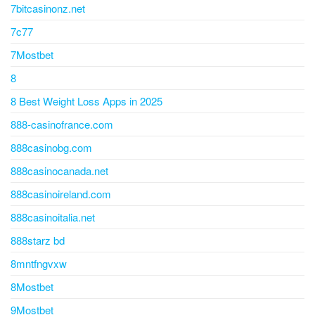
7bitcasinonz.net
7c77
7Mostbet
8
8 Best Weight Loss Apps in 2025
888-casinofrance.com
888casinobg.com
888casinocanada.net
888casinoireland.com
888casinoitalia.net
888starz bd
8mntfngvxw
8Mostbet
9Mostbet