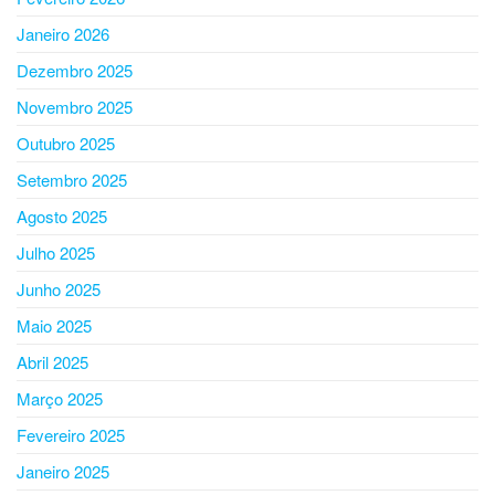
Janeiro 2026
Dezembro 2025
Novembro 2025
Outubro 2025
Setembro 2025
Agosto 2025
Julho 2025
Junho 2025
Maio 2025
Abril 2025
Março 2025
Fevereiro 2025
Janeiro 2025