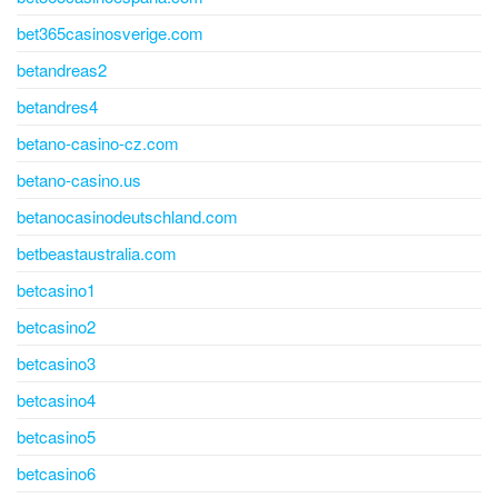
bet365casinosverige.com
betandreas2
betandres4
betano-casino-cz.com
betano-casino.us
betanocasinodeutschland.com
betbeastaustralia.com
betcasino1
betcasino2
betcasino3
betcasino4
betcasino5
betcasino6