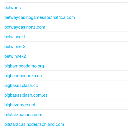
betwarts
betwaycasinogamessouthafrica.com
betwaycasinonz.com
betwinner1
betwinner2
betwinneк2
bigbamboodemo.org
bigbassbonanza.cc
bigbasssplash.cc
bigbasssplash.com.es
bigbeverage.net
bitstarzcanada.com
bitstarzcasinodeutschland.com