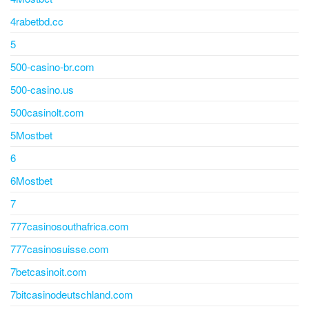
4rabetbd.cc
5
500-casino-br.com
500-casino.us
500casinolt.com
5Mostbet
6
6Mostbet
7
777casinosouthafrica.com
777casinosuisse.com
7betcasinoit.com
7bitcasinodeutschland.com