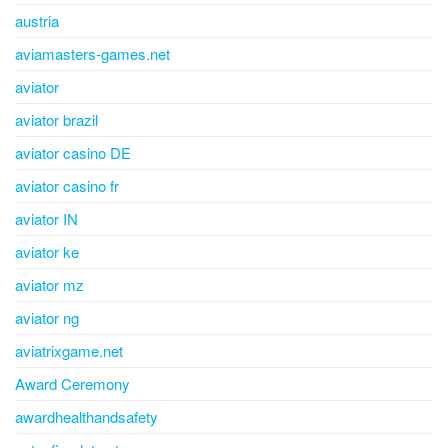
austria
aviamasters-games.net
aviator
aviator brazil
aviator casino DE
aviator casino fr
aviator IN
aviator ke
aviator mz
aviator ng
aviatrixgame.net
Award Ceremony
awardhealthandsafety