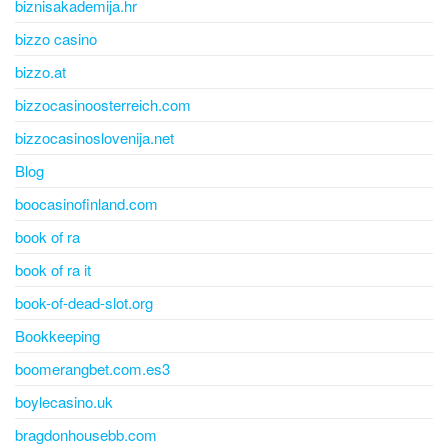
biznisakademija.hr
bizzo casino
bizzo.at
bizzocasinoosterreich.com
bizzocasinoslovenija.net
Blog
boocasinofinland.com
book of ra
book of ra it
book-of-dead-slot.org
Bookkeeping
boomerangbet.com.es3
boylecasino.uk
bragdonhousebb.com