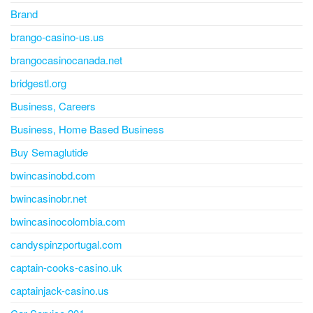
Brand
brango-casino-us.us
brangocasinocanada.net
bridgestl.org
Business, Careers
Business, Home Based Business
Buy Semaglutide
bwincasinobd.com
bwincasinobr.net
bwincasinocolombia.com
candyspinzportugal.com
captain-cooks-casino.uk
captainjack-casino.us