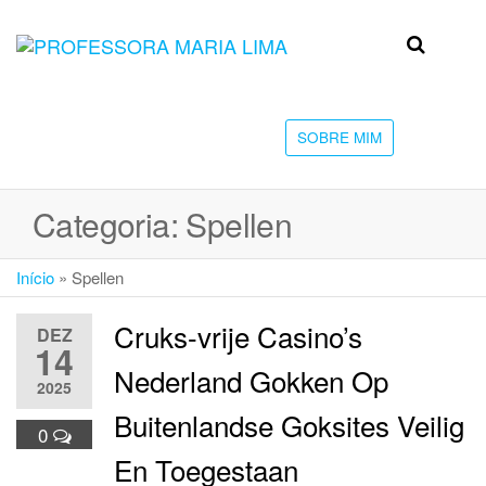
Skip
to
Professora
Teu
the
caminho
Maria Lima
content
até a
faculdade
SOBRE MIM
Categoria:
Spellen
Início
»
Spellen
Cruks-vrije Casino’s
DEZ
14
Nederland Gokken Op
2025
Buitenlandse Goksites Veilig
0
En Toegestaan