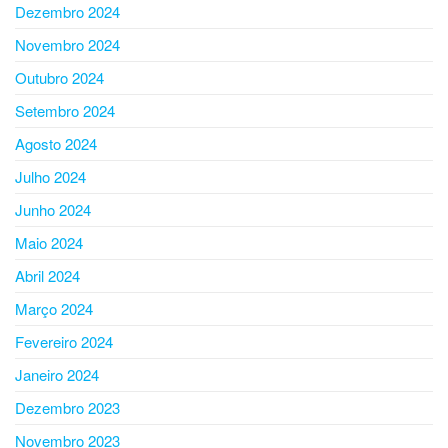
Dezembro 2024
Novembro 2024
Outubro 2024
Setembro 2024
Agosto 2024
Julho 2024
Junho 2024
Maio 2024
Abril 2024
Março 2024
Fevereiro 2024
Janeiro 2024
Dezembro 2023
Novembro 2023