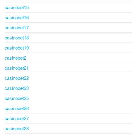
casinobet15
casinobet16
casinobet17
casinobet18
casinobet19
casinobet2
casinobet21
casinobet22
casinobet23
casinobet25
casinobet26
casinobet27
casinobet28