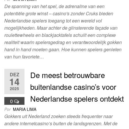
De spanning van het spel, de adrenaline van een
potentiële grote winst – casino's zonder Cruks bieden
Nederlandse spelers toegang tot een wereld vol
mogelijkheden. Maar achter de glinsterende façade van
roulettewheels en blackjacktafels schuilt een complexe
realiteit waarin spelersgedrag en verantwoordelijk gokken
hand in hand moeten gaan. Hoe kunnen spelers genieten
van hun favoriete…
De meest betrouwbare
DEZ
14
buitenlandse casino’s voor
2025
Nederlandse spelers ontdekt
0
Por
MARIA LIMA
Gokkers uit Nederland zoeken steeds frequenter naar
andere internetcasino’s buiten de landsgrenzen. Met de