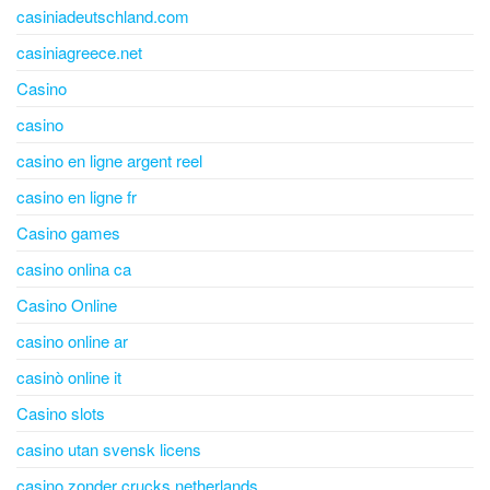
casiniadeutschland.com
casiniagreece.net
Casino
casino
casino en ligne argent reel
casino en ligne fr
Casino games
casino onlina ca
Casino Online
casino online ar
casinò online it
Casino slots
casino utan svensk licens
casino zonder crucks netherlands