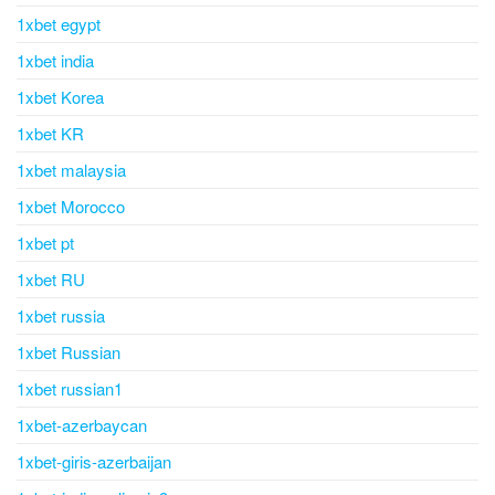
1xbet egypt
1xbet india
1xbet Korea
1xbet KR
1xbet malaysia
1xbet Morocco
1xbet pt
1xbet RU
1xbet russia
1xbet Russian
1xbet russian1
1xbet-azerbaycan
1xbet-giris-azerbaijan