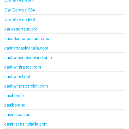
Car Service 201
Car Service 904
Car Service 988
carlosserrano.org
casadonramon.com.mx
cashedcasinoitalia.com
cashwindeutschland.com
cashwinfrance.com
cashwinnl.net
cashwinosterreich.com
casibom tr
casibom-tg
casina casino
casiniacasinoitalia.com