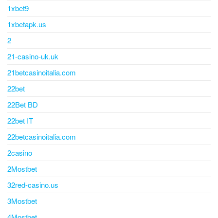
1xbet9
1xbetapk.us
2
21-casino-uk.uk
21betcasinoitalia.com
22bet
22Bet BD
22bet IT
22betcasinoitalia.com
2casino
2Mostbet
32red-casino.us
3Mostbet
4Mostbet