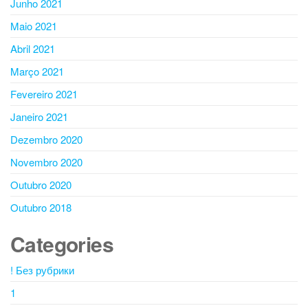
Junho 2021
Maio 2021
Abril 2021
Março 2021
Fevereiro 2021
Janeiro 2021
Dezembro 2020
Novembro 2020
Outubro 2020
Outubro 2018
Categories
! Без рубрики
1