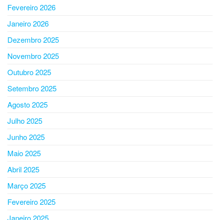
Fevereiro 2026
Janeiro 2026
Dezembro 2025
Novembro 2025
Outubro 2025
Setembro 2025
Agosto 2025
Julho 2025
Junho 2025
Maio 2025
Abril 2025
Março 2025
Fevereiro 2025
Janeiro 2025