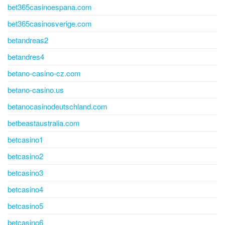
bet365casinoespana.com
bet365casinosverige.com
betandreas2
betandres4
betano-casino-cz.com
betano-casino.us
betanocasinodeutschland.com
betbeastaustralia.com
betcasino1
betcasino2
betcasino3
betcasino4
betcasino5
betcasino6