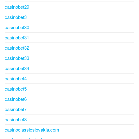
casinobet29
casinobet3
casinobet30
casinobet31
casinobet32
casinobet33
casinobet34
casinobet4
casinobet5
casinobet6
casinobet7
casinobet8
casinoclassicslovakia.com