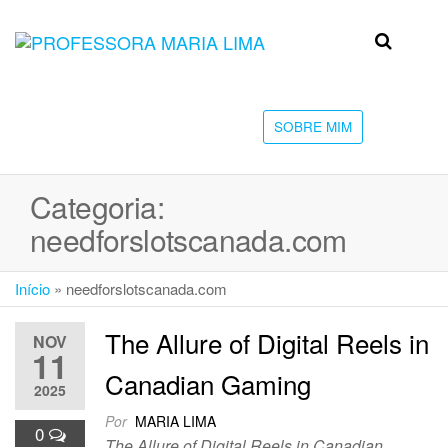
Skip
to
Professora
Teu
the
caminho
Maria Lima
content
até a
faculdade
SOBRE MIM
Categoria:
needforslotscanada.com
Início
»
needforslotscanada.com
The Allure of Digital Reels in
NOV
11
Canadian Gaming
2025
Por
MARIA LIMA
0
The Allure of Digital Reels in Canadian