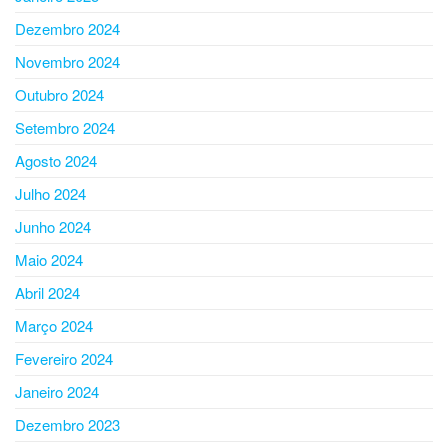
Dezembro 2024
Novembro 2024
Outubro 2024
Setembro 2024
Agosto 2024
Julho 2024
Junho 2024
Maio 2024
Abril 2024
Março 2024
Fevereiro 2024
Janeiro 2024
Dezembro 2023