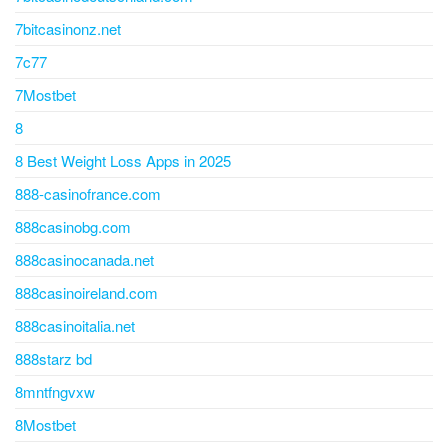
7bitcasinonz.net
7c77
7Mostbet
8
8 Best Weight Loss Apps in 2025
888-casinofrance.com
888casinobg.com
888casinocanada.net
888casinoireland.com
888casinoitalia.net
888starz bd
8mntfngvxw
8Mostbet