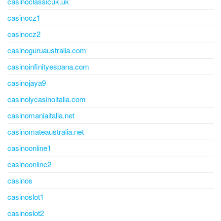
casinoclassicuk.uk
casinocz1
casinocz2
casinoguruaustralia.com
casinoinfinityespana.com
casinojaya9
casinolycasinoitalia.com
casinomaniaitalia.net
casinomateaustralia.net
casinoonline1
casinoonline2
casinos
casinoslot1
casinoslot2