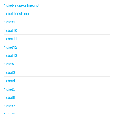
1xbet-india-online.in3
1xbet-kirish.com
1xbet1
1xbet10
1xbet11
1xbet12
1xbet13
1xbet2
1xbet3
1xbet4
1xbet5
1xbet6
1xbet7