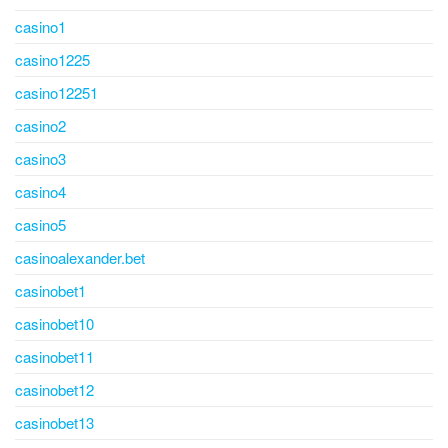
casino1
casino1225
casino12251
casino2
casino3
casino4
casino5
casinoalexander.bet
casinobet1
casinobet10
casinobet11
casinobet12
casinobet13