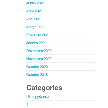
Junho 2021
Maio 2021
Abril 2021
Março 2021
Fevereiro 2021
Janeiro 2021
Dezembro 2020
Novembro 2020
Outubro 2020
Outubro 2018
Categories
! Без рубрики
1