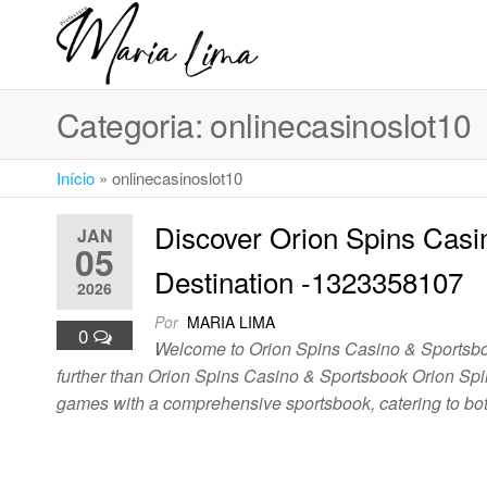
Skip
to
Professora
Teu
the
caminho
Maria Lima
content
até a
Categoria:
onlinecasinoslot10
faculdade
Início
»
onlinecasinoslot10
Discover Orion Spins Casi
JAN
05
Destination -1323358107
2026
Por
MARIA LIMA
0
Welcome to Orion Spins Casino & Sportsbook 
further than Orion Spins Casino & Sportsbook Orion Spin
games with a comprehensive sportsbook, catering to both 