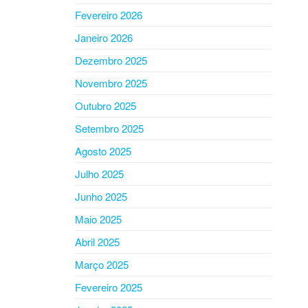
Fevereiro 2026
Janeiro 2026
Dezembro 2025
Novembro 2025
Outubro 2025
Setembro 2025
Agosto 2025
Julho 2025
Junho 2025
Maio 2025
Abril 2025
Março 2025
Fevereiro 2025