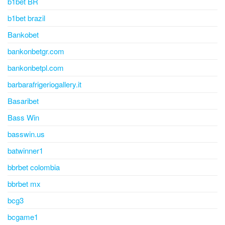
b1bet BR
b1bet brazil
Bankobet
bankonbetgr.com
bankonbetpl.com
barbarafrigeriogallery.it
Basaribet
Bass Win
basswin.us
batwinner1
bbrbet colombia
bbrbet mx
bcg3
bcgame1