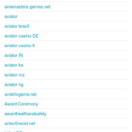
aviamasters-games.net
aviator
aviator brazil
aviator casino DE
aviator casino fr
aviator IN
aviator ke
aviator mz
aviator ng
aviatrixgame.net
Award Ceremony
awardhealthandsafety
aztecfireslot.net