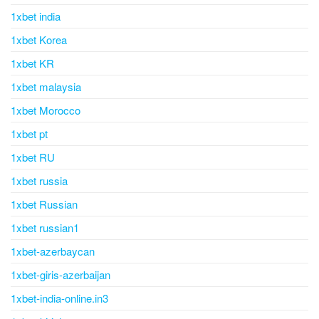
1xbet india
1xbet Korea
1xbet KR
1xbet malaysia
1xbet Morocco
1xbet pt
1xbet RU
1xbet russia
1xbet Russian
1xbet russian1
1xbet-azerbaycan
1xbet-giris-azerbaijan
1xbet-india-online.in3