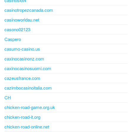
casinoslot4
casinotropezcanada.com
casinoworldau.net
casono02123
Caspero
casumo-casino.us
caxinocasinonz.com
caxinocasinosuomi.com
cazeusfrance.com
cazimbocasinoitalia.com
CH
chicken-road-game.org.uk
chicken-road-it.org
chicken-road-online.net