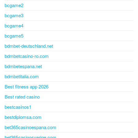
bcgame2
bcgame3
bcgame4
bcgame5
bdmbet-deutschland.net
bdmbetcasino-ro.com
bdmbetespana.net
bdmbetitalia.com
Best fitness app 2026
Best rated casino
bestcasinos1
bestdiplomsa.com
bet365casinoespana.com
bet365casinosverige.com