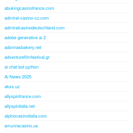
abukingcasinofrance.com
admiral-casino-cz.com
admiralcasinodeutschland.com
adobe generative ai 2
adonnasbakery.net
adventurefilmfestival.gr
ai chat bot python
Ai News 2025
akss.uz
allyspinfrance.com
allyspinitalia.net
alpinocasinoitalia.com
amunracasino.us