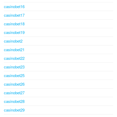
casinobet16
casinobet17
casinobet18
casinobet19
casinobet2
casinobet21
casinobet22
casinobet23
casinobet25
casinobet26
casinobet27
casinobet28
casinobet29