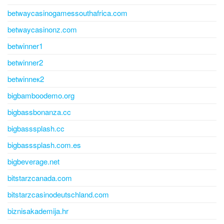
betwaycasinogamessouthafrica.com
betwaycasinonz.com
betwinner1
betwinner2
betwinneк2
bigbamboodemo.org
bigbassbonanza.cc
bigbasssplash.cc
bigbasssplash.com.es
bigbeverage.net
bitstarzcanada.com
bitstarzcasinodeutschland.com
biznisakademija.hr