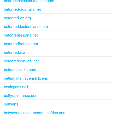
betfredcasinosouthafrica.com
betonred-australia.net
betonred-cz.org
betonreddeutschland.com
betonredespana.net
betonredfrance.com
betonredpl.win
betonredportugal.net
betsafepolska.com
betting utan svensk licens
bettingcasino1
bettyspinfrance.com
betwarts
betwaycasinogamessouthafrica.com