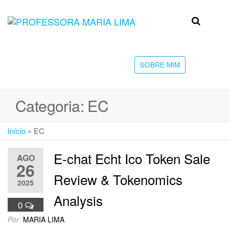
Skip
to
Professora
Teu
the
caminho
Maria Lima
content
até a
faculdade
SOBRE MIM
Categoria:
EC
Início
»
EC
E-chat Echt Ico Token Sale
AGO
26
Review & Tokenomics
2025
Analysis
0
Por
MARIA LIMA