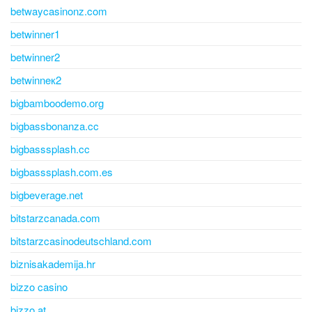
betwaycasinonz.com
betwinner1
betwinner2
betwinneк2
bigbamboodemo.org
bigbassbonanza.cc
bigbasssplash.cc
bigbasssplash.com.es
bigbeverage.net
bitstarzcanada.com
bitstarzcasinodeutschland.com
biznisakademija.hr
bizzo casino
bizzo.at