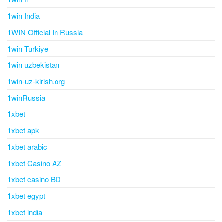
1win India
1WIN Official In Russia
1win Turkiye
1win uzbekistan
1win-uz-kirish.org
1winRussia
1xbet
1xbet apk
1xbet arabic
1xbet Casino AZ
1xbet casino BD
1xbet egypt
1xbet india