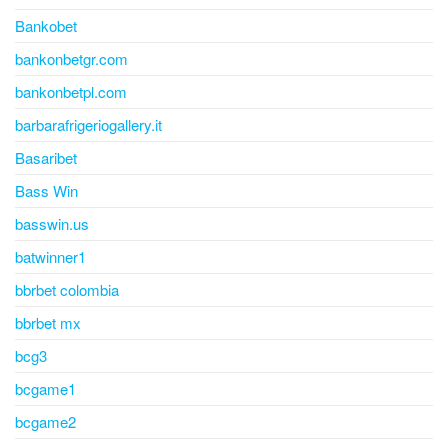
Bankobet
bankonbetgr.com
bankonbetpl.com
barbarafrigeriogallery.it
Basaribet
Bass Win
basswin.us
batwinner1
bbrbet colombia
bbrbet mx
bcg3
bcgame1
bcgame2