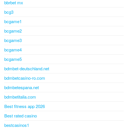
bbrbet mx
bcg3
bcgame1
bcgame2
bcgame3
bcgame4
bcgame5
bdmbet-deutschland.net
bdmbetcasino-ro.com
bdmbetespana.net
bdmbetitalia.com
Best fitness app 2026
Best rated casino
bestcasinos1