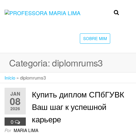
Skip
to
Professora
Teu
the
caminho
Maria Lima
content
até a
faculdade
SOBRE MIM
Categoria:
diplomrums3
Início
»
diplomrums3
Купить диплом СПбГУВК
JAN
08
Ваш шаг к успешной
2026
карьере
0
Por
MARIA LIMA