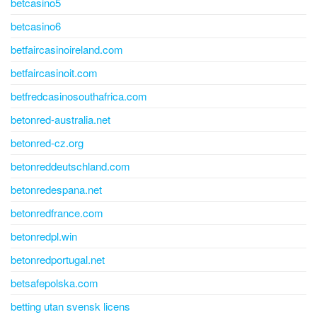
betcasino5
betcasino6
betfaircasinoireland.com
betfaircasinoit.com
betfredcasinosouthafrica.com
betonred-australia.net
betonred-cz.org
betonreddeutschland.com
betonredespana.net
betonredfrance.com
betonredpl.win
betonredportugal.net
betsafepolska.com
betting utan svensk licens