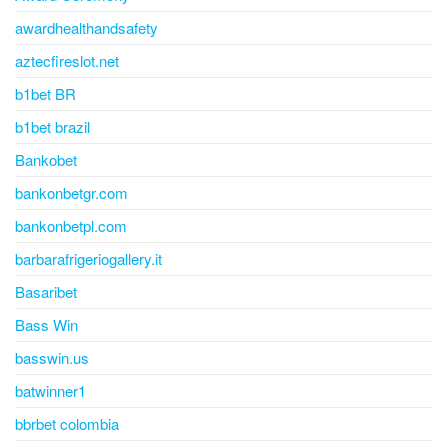
awardhealthandsafety
aztecfireslot.net
b1bet BR
b1bet brazil
Bankobet
bankonbetgr.com
bankonbetpl.com
barbarafrigeriogallery.it
Basaribet
Bass Win
basswin.us
batwinner1
bbrbet colombia