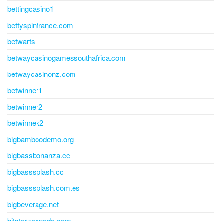
bettingcasino1
bettyspinfrance.com
betwarts
betwaycasinogamessouthafrica.com
betwaycasinonz.com
betwinner1
betwinner2
betwinneк2
bigbamboodemo.org
bigbassbonanza.cc
bigbasssplash.cc
bigbasssplash.com.es
bigbeverage.net
bitstarzcanada.com