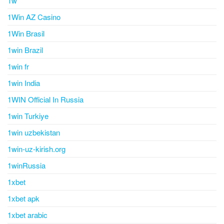
1w
1Win AZ Casino
1Win Brasil
1win Brazil
1win fr
1win India
1WIN Official In Russia
1win Turkiye
1win uzbekistan
1win-uz-kirish.org
1winRussia
1xbet
1xbet apk
1xbet arabic