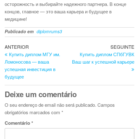
осторожность и выбирайте надежного партнера. В конце
концов, главное — это ваша карьера и будущее в
медицине!
Publicado em
diplomrums3
Navegação
Artigo
Ar
ANTERIOR
SEGUINTE
anterior
se
Купить диплом МГУ им.
Купить диплом СПбГУВК
de
Ломоносова — ваша
Ваш шаг к успешной карьере
artigos
успешная инвестиция в
будущее
Deixe um comentário
O seu endereço de email não será publicado.
Campos
obrigatórios marcados com
*
Comentário
*