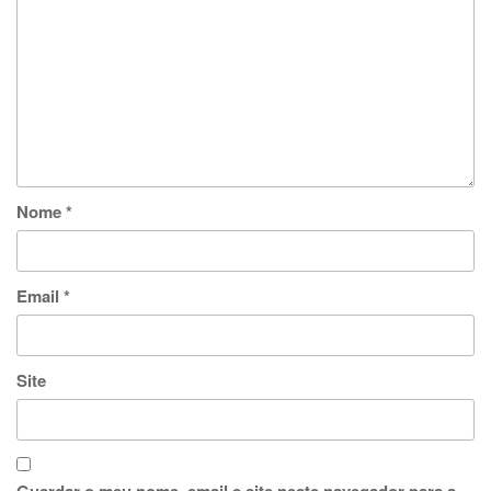
Nome
*
Email
*
Site
Guardar o meu nome, email e site neste navegador para a