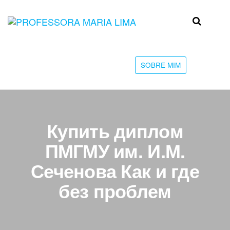
Skip
to
Professora
Teu
the
caminho
Maria Lima
content
até a
faculdade
SOBRE MIM
Купить диплом
ПМГМУ им. И.М.
Сеченова Как и где
без проблем