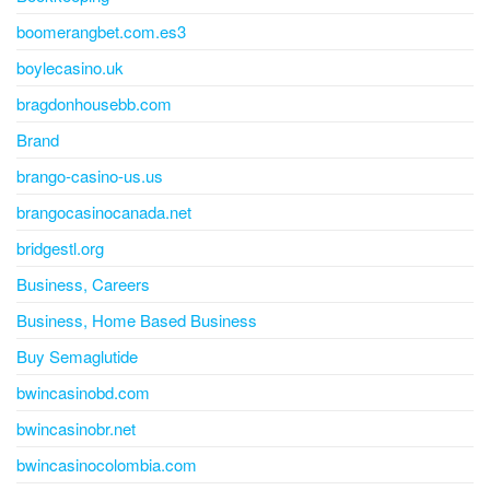
boomerangbet.com.es3
boylecasino.uk
bragdonhousebb.com
Brand
brango-casino-us.us
brangocasinocanada.net
bridgestl.org
Business, Careers
Business, Home Based Business
Buy Semaglutide
bwincasinobd.com
bwincasinobr.net
bwincasinocolombia.com