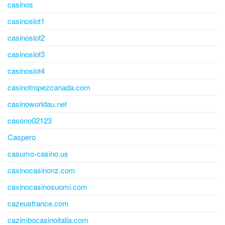
casinos
casinoslot1
casinoslot2
casinoslot3
casinoslot4
casinotropezcanada.com
casinoworldau.net
casono02123
Caspero
casumo-casino.us
caxinocasinonz.com
caxinocasinosuomi.com
cazeusfrance.com
cazimbocasinoitalia.com