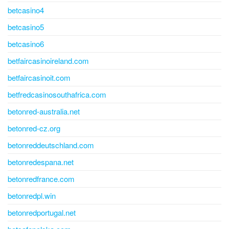
betcasino4
betcasino5
betcasino6
betfaircasinoireland.com
betfaircasinoit.com
betfredcasinosouthafrica.com
betonred-australia.net
betonred-cz.org
betonreddeutschland.com
betonredespana.net
betonredfrance.com
betonredpl.win
betonredportugal.net