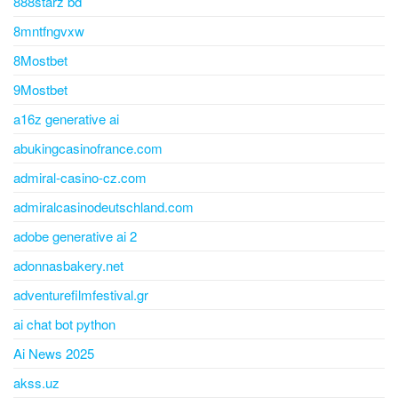
888starz bd
8mntfngvxw
8Mostbet
9Mostbet
a16z generative ai
abukingcasinofrance.com
admiral-casino-cz.com
admiralcasinodeutschland.com
adobe generative ai 2
adonnasbakery.net
adventurefilmfestival.gr
ai chat bot python
Ai News 2025
akss.uz