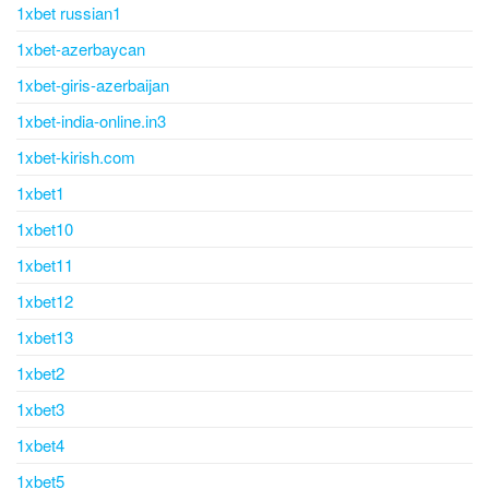
1xbet russian1
1xbet-azerbaycan
1xbet-giris-azerbaijan
1xbet-india-online.in3
1xbet-kirish.com
1xbet1
1xbet10
1xbet11
1xbet12
1xbet13
1xbet2
1xbet3
1xbet4
1xbet5