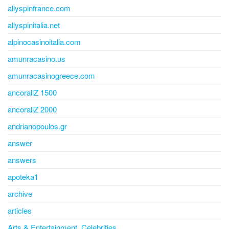
allyspinfrance.com
allyspinitalia.net
alpinocasinoitalia.com
amunracasino.us
amunracasinogreece.com
ancorallZ 1500
ancorallZ 2000
andrianopoulos.gr
answer
answers
apoteka1
archive
articles
Arts & Entertainment, Celebrities