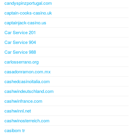
candyspinzportugal.com
captain-cooks-casino.uk
captainjack-casino.us
Car Service 201
Car Service 904
Car Service 988
carlosserrano.org
casadonramon.com.mx
cashedcasinoitalia.com
cashwindeutschland.com
cashwinfrance.com
cashwinnl.net
cashwinosterreich.com
casibom tr