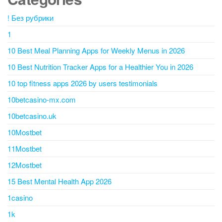
! Без рубрики
1
10 Best Meal Planning Apps for Weekly Menus in 2026
10 Best Nutrition Tracker Apps for a Healthier You in 2026
10 top fitness apps 2026 by users testimonials
10betcasino-mx.com
10betcasino.uk
10Mostbet
11Mostbet
12Mostbet
15 Best Mental Health App 2026
1casino
1k