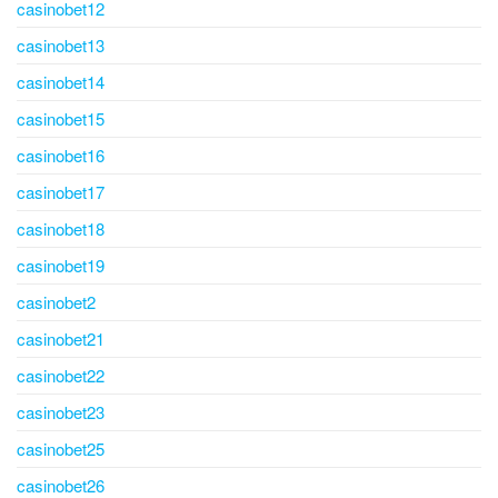
casinobet12
casinobet13
casinobet14
casinobet15
casinobet16
casinobet17
casinobet18
casinobet19
casinobet2
casinobet21
casinobet22
casinobet23
casinobet25
casinobet26