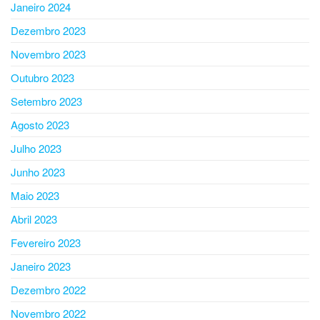
Janeiro 2024
Dezembro 2023
Novembro 2023
Outubro 2023
Setembro 2023
Agosto 2023
Julho 2023
Junho 2023
Maio 2023
Abril 2023
Fevereiro 2023
Janeiro 2023
Dezembro 2022
Novembro 2022