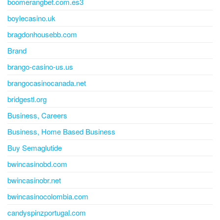
boomerangbet.com.es3
boylecasino.uk
bragdonhousebb.com
Brand
brango-casino-us.us
brangocasinocanada.net
bridgestl.org
Business, Careers
Business, Home Based Business
Buy Semaglutide
bwincasinobd.com
bwincasinobr.net
bwincasinocolombia.com
candyspinzportugal.com