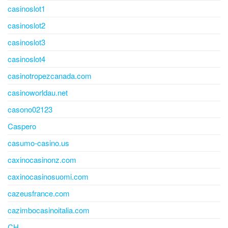
casinoslot1
casinoslot2
casinoslot3
casinoslot4
casinotropezcanada.com
casinoworldau.net
casono02123
Caspero
casumo-casino.us
caxinocasinonz.com
caxinocasinosuomi.com
cazeusfrance.com
cazimbocasinoitalia.com
CH