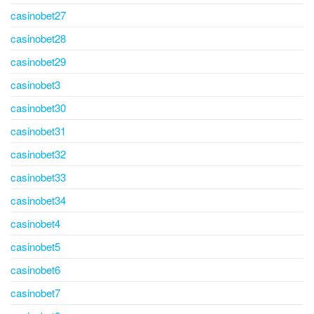
casinobet27
casinobet28
casinobet29
casinobet3
casinobet30
casinobet31
casinobet32
casinobet33
casinobet34
casinobet4
casinobet5
casinobet6
casinobet7