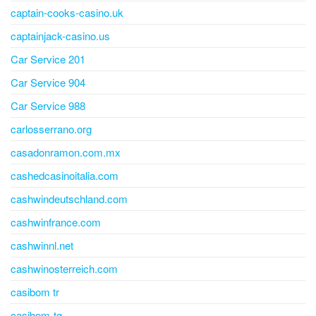
captain-cooks-casino.uk
captainjack-casino.us
Car Service 201
Car Service 904
Car Service 988
carlosserrano.org
casadonramon.com.mx
cashedcasinoitalia.com
cashwindeutschland.com
cashwinfrance.com
cashwinnl.net
cashwinosterreich.com
casibom tr
casibom-tg