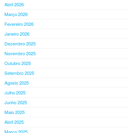
Abril 2026
Março 2026
Fevereiro 2026
Janeiro 2026
Dezembro 2025
Novembro 2025
Outubro 2025
Setembro 2025
Agosto 2025
Julho 2025
Junho 2025
Maio 2025
Abril 2025
Março 2025