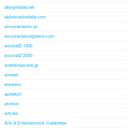
allyspinitalia.net
alpinocasinoitalia.com
amunracasino.us
amunracasinogreece.com
ancorallZ 1500
ancorallZ 2000
andrianopoulos.gr
answer
answers
apoteka1
archive
articles
Arts & Entertainment, Celebrities