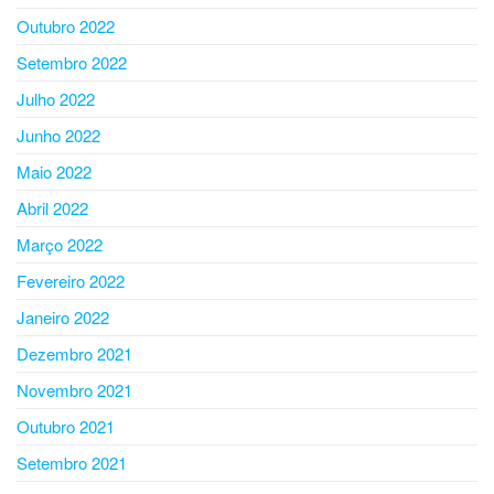
Outubro 2022
Setembro 2022
Julho 2022
Junho 2022
Maio 2022
Abril 2022
Março 2022
Fevereiro 2022
Janeiro 2022
Dezembro 2021
Novembro 2021
Outubro 2021
Setembro 2021