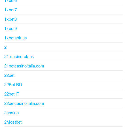
1xbet6
1xbet7
1xbet8
1xbet9
1xbetapk.us
2
21-casino-uk.uk
21betcasinoitalia.com
22bet
22Bet BD
22bet IT
22betcasinoitalia.com
2casino
2Mostbet