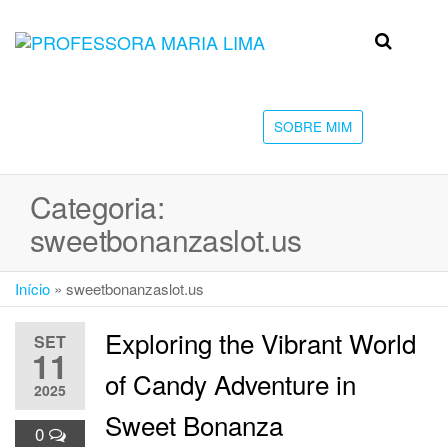
Skip
to
Professora
Teu
the
caminho
Maria Lima
content
até a
faculdade
SOBRE MIM
Categoria:
sweetbonanzaslot.us
Início
»
sweetbonanzaslot.us
Exploring the Vibrant World
SET
11
of Candy Adventure in
2025
Sweet Bonanza
0