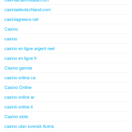
casiniadeutschland.com
casiniagreece.net
Casino
casino
casino en ligne argent reel
casino en ligne fr
Casino games
casino onlina ca
Casino Online
casino online ar
casinò online it
Casino slots
casino utan svensk licens