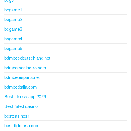
bcgame1
bcgame2
bcgame3
bcgame4
bcgame5
bdmbet-deutschland.net
bdmbetcasino-ro.com
bdmbetespana.net
bdmbetitalia.com
Best fitness app 2026
Best rated casino
bestcasinos1
bestdiplomsa.com