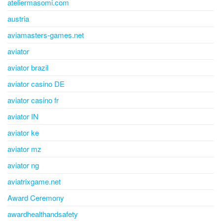
ateliermasomi.com
austria
aviamasters-games.net
aviator
aviator brazil
aviator casino DE
aviator casino fr
aviator IN
aviator ke
aviator mz
aviator ng
aviatrixgame.net
Award Ceremony
awardhealthandsafety