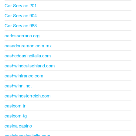
Car Service 201
Car Service 904
Car Service 988
carlosserrano.org
casadonramon.com.mx
cashedcasinoitalia.com
cashwindeutschland.com
cashwinfrance.com
cashwinnl.net
cashwinosterreich.com
casibom tr
casibom-tg
casina casino
casiniacasinoitalia.com