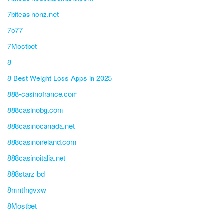
7bitcasinonz.net
7c77
7Mostbet
8
8 Best Weight Loss Apps in 2025
888-casinofrance.com
888casinobg.com
888casinocanada.net
888casinoireland.com
888casinoitalia.net
888starz bd
8mntfngvxw
8Mostbet