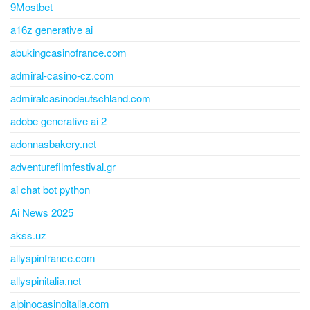
9Mostbet
a16z generative ai
abukingcasinofrance.com
admiral-casino-cz.com
admiralcasinodeutschland.com
adobe generative ai 2
adonnasbakery.net
adventurefilmfestival.gr
ai chat bot python
Ai News 2025
akss.uz
allyspinfrance.com
allyspinitalia.net
alpinocasinoitalia.com