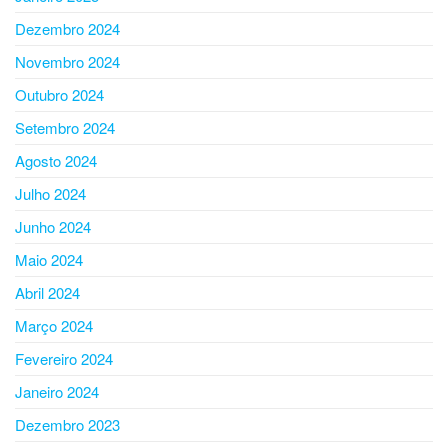
Dezembro 2024
Novembro 2024
Outubro 2024
Setembro 2024
Agosto 2024
Julho 2024
Junho 2024
Maio 2024
Abril 2024
Março 2024
Fevereiro 2024
Janeiro 2024
Dezembro 2023