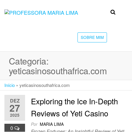
Skip
to
Professora
Teu
the
caminho
Maria Lima
content
até a
faculdade
SOBRE MIM
Categoria:
yeticasinosouthafrica.com
Início
»
yeticasinosouthafrica.com
Exploring the Ice In-Depth
DEZ
27
Reviews of Yeti Casino
2025
Por
MARIA LIMA
0
Frozen Fortunes: An Insightful Review of Yeti