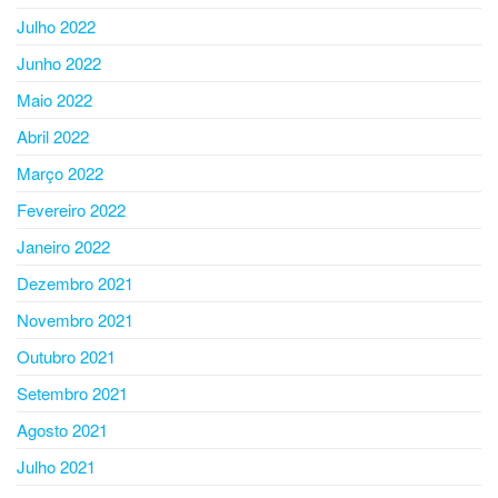
Julho 2022
Junho 2022
Maio 2022
Abril 2022
Março 2022
Fevereiro 2022
Janeiro 2022
Dezembro 2021
Novembro 2021
Outubro 2021
Setembro 2021
Agosto 2021
Julho 2021