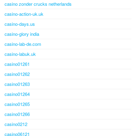
casino zonder crucks netherlands
casino-action-uk.uk
casino-days.us
casino-glory india
casino-lab-de.com
casino-labuk.uk
casino01261
casino01262
casino01263
casino01264
casino01265
casino01266
casino0212
casino06121