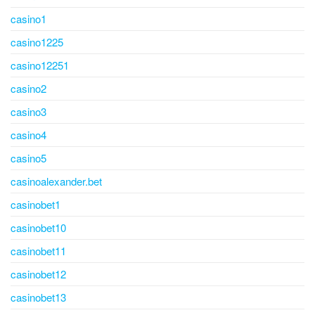
casino1
casino1225
casino12251
casino2
casino3
casino4
casino5
casinoalexander.bet
casinobet1
casinobet10
casinobet11
casinobet12
casinobet13