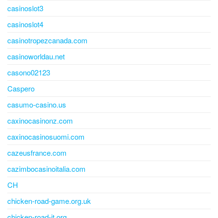
casinoslot3
casinoslot4
casinotropezcanada.com
casinoworldau.net
casono02123
Caspero
casumo-casino.us
caxinocasinonz.com
caxinocasinosuomi.com
cazeusfrance.com
cazimbocasinoitalia.com
CH
chicken-road-game.org.uk
chicken-road-it.org