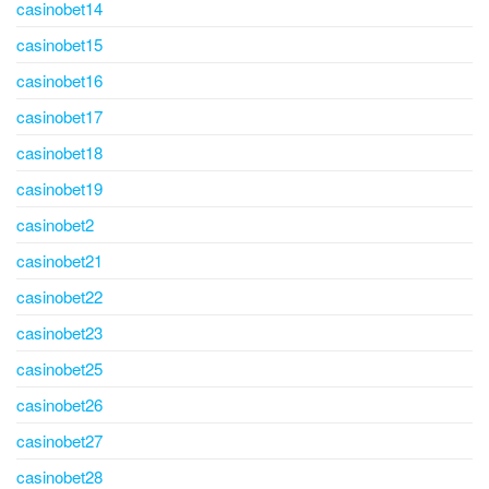
casinobet14
casinobet15
casinobet16
casinobet17
casinobet18
casinobet19
casinobet2
casinobet21
casinobet22
casinobet23
casinobet25
casinobet26
casinobet27
casinobet28