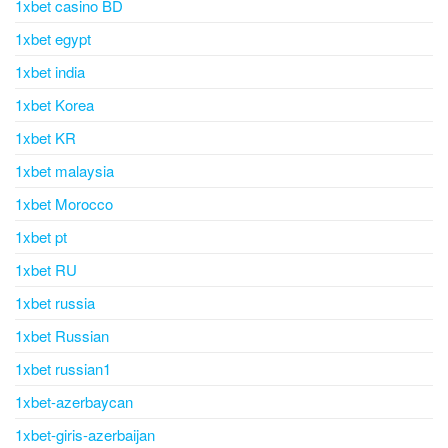
1xbet casino BD
1xbet egypt
1xbet india
1xbet Korea
1xbet KR
1xbet malaysia
1xbet Morocco
1xbet pt
1xbet RU
1xbet russia
1xbet Russian
1xbet russian1
1xbet-azerbaycan
1xbet-giris-azerbaijan