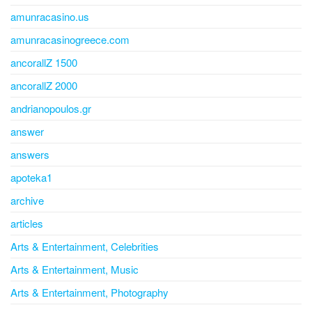
amunracasino.us
amunracasinogreece.com
ancorallZ 1500
ancorallZ 2000
andrianopoulos.gr
answer
answers
apoteka1
archive
articles
Arts & Entertainment, Celebrities
Arts & Entertainment, Music
Arts & Entertainment, Photography