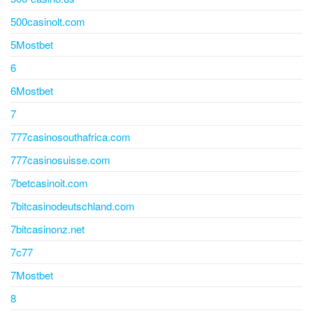
500casinolt.com
5Mostbet
6
6Mostbet
7
777casinosouthafrica.com
777casinosuisse.com
7betcasinoit.com
7bitcasinodeutschland.com
7bitcasinonz.net
7c77
7Mostbet
8