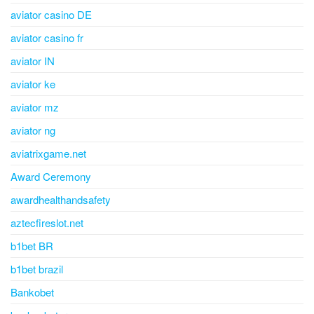
aviator casino DE
aviator casino fr
aviator IN
aviator ke
aviator mz
aviator ng
aviatrixgame.net
Award Ceremony
awardhealthandsafety
aztecfireslot.net
b1bet BR
b1bet brazil
Bankobet