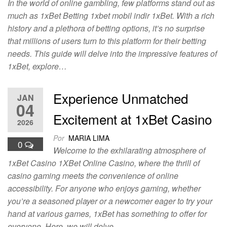
In the world of online gambling, few platforms stand out as
much as 1xBet Betting 1xbet mobil indir 1xBet. With a rich
history and a plethora of betting options, it’s no surprise
that millions of users turn to this platform for their betting
needs. This guide will delve into the impressive features of
1xBet, explore…
Experience Unmatched
JAN
04
Excitement at 1xBet Casino
2026
Por
MARIA LIMA
0
Welcome to the exhilarating atmosphere of
1xBet Casino 1XBet Online Casino, where the thrill of
casino gaming meets the convenience of online
accessibility. For anyone who enjoys gaming, whether
you’re a seasoned player or a newcomer eager to try your
hand at various games, 1xBet has something to offer for
everyone. Here, we will delve…