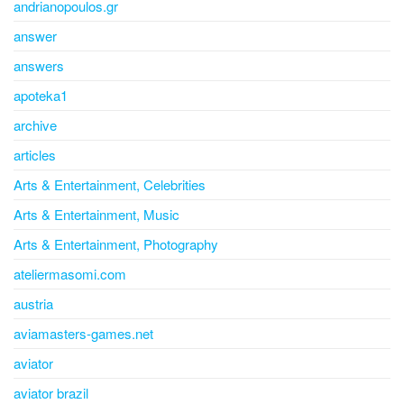
andrianopoulos.gr
answer
answers
apoteka1
archive
articles
Arts & Entertainment, Celebrities
Arts & Entertainment, Music
Arts & Entertainment, Photography
ateliermasomi.com
austria
aviamasters-games.net
aviator
aviator brazil