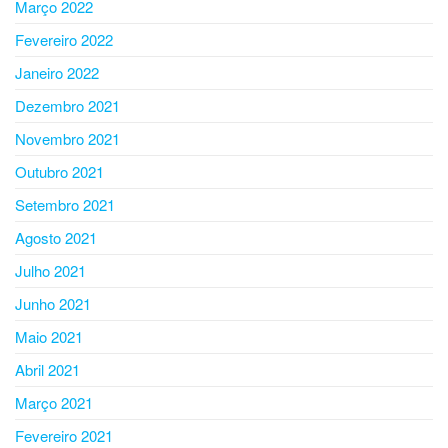
Março 2022
Fevereiro 2022
Janeiro 2022
Dezembro 2021
Novembro 2021
Outubro 2021
Setembro 2021
Agosto 2021
Julho 2021
Junho 2021
Maio 2021
Abril 2021
Março 2021
Fevereiro 2021