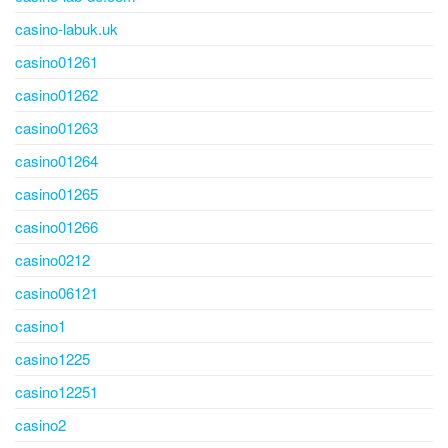
casino-labuk.uk
casino01261
casino01262
casino01263
casino01264
casino01265
casino01266
casino0212
casino06121
casino1
casino1225
casino12251
casino2