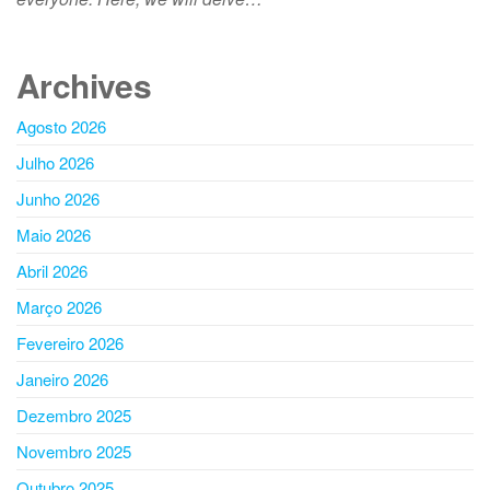
Archives
Agosto 2026
Julho 2026
Junho 2026
Maio 2026
Abril 2026
Março 2026
Fevereiro 2026
Janeiro 2026
Dezembro 2025
Novembro 2025
Outubro 2025