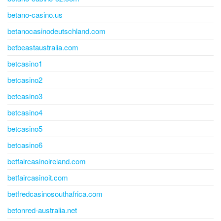
betano-casino.us
betanocasinodeutschland.com
betbeastaustralia.com
betcasino1
betcasino2
betcasino3
betcasino4
betcasino5
betcasino6
betfaircasinoireland.com
betfaircasinoit.com
betfredcasinosouthafrica.com
betonred-australia.net