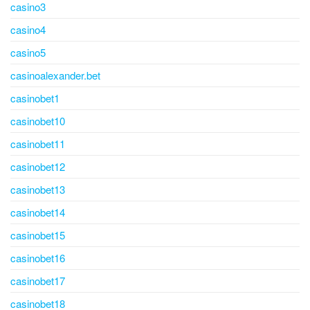
casino3
casino4
casino5
casinoalexander.bet
casinobet1
casinobet10
casinobet11
casinobet12
casinobet13
casinobet14
casinobet15
casinobet16
casinobet17
casinobet18