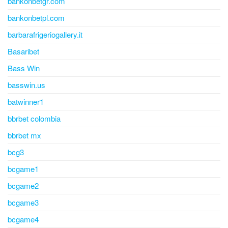
bankonbetgr.com
bankonbetpl.com
barbarafrigeriogallery.it
Basaribet
Bass Win
basswin.us
batwinner1
bbrbet colombia
bbrbet mx
bcg3
bcgame1
bcgame2
bcgame3
bcgame4