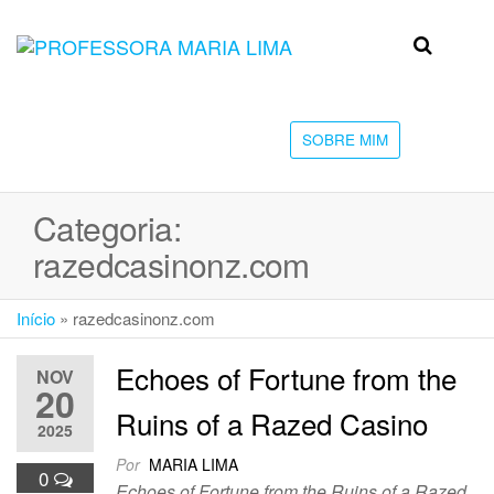
Skip
to
Professora
Teu
the
caminho
Maria Lima
content
até a
faculdade
SOBRE MIM
Categoria:
razedcasinonz.com
Início
»
razedcasinonz.com
Echoes of Fortune from the
NOV
20
Ruins of a Razed Casino
2025
Por
MARIA LIMA
0
Echoes of Fortune from the Ruins of a Razed