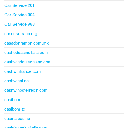
Car Service 201
Car Service 904
Car Service 988
carlosserrano.org
casadonramon.com.mx
cashedcasinoitalia.com
cashwindeutschland.com
cashwinfrance.com
cashwinnl.net
cashwinosterreich.com
casibom tr
casibom-tg
casina casino
casiniacasinoitalia.com