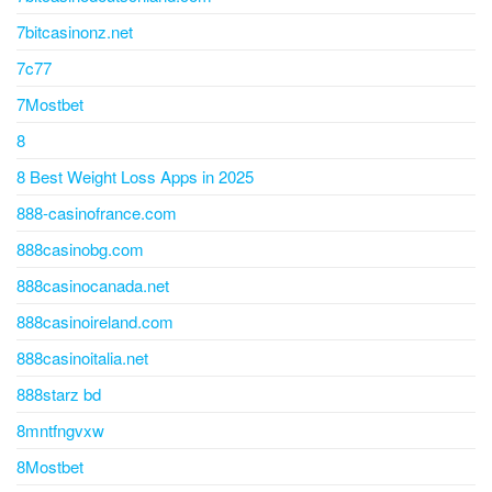
7bitcasinonz.net
7c77
7Mostbet
8
8 Best Weight Loss Apps in 2025
888-casinofrance.com
888casinobg.com
888casinocanada.net
888casinoireland.com
888casinoitalia.net
888starz bd
8mntfngvxw
8Mostbet