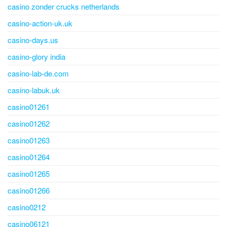
casino zonder crucks netherlands
casino-action-uk.uk
casino-days.us
casino-glory india
casino-lab-de.com
casino-labuk.uk
casino01261
casino01262
casino01263
casino01264
casino01265
casino01266
casino0212
casino06121