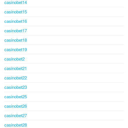
casinobet14
casinobet15
casinobet16
casinobet17
casinobet18
casinobet19
casinobet2
casinobet21
casinobet22
casinobet23
casinobet25
casinobet26
casinobet27
casinobet28