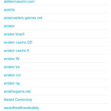
ateliermasomi.com
austria
aviamasters-games.net
aviator
aviator brazil
aviator casino DE
aviator casino fr
aviator IN
aviator ke
aviator mz
aviator ng
aviatrixgame.net
Award Ceremony
awardhealthandsafety