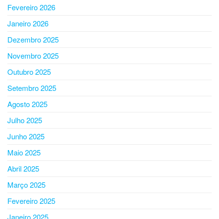
Fevereiro 2026
Janeiro 2026
Dezembro 2025
Novembro 2025
Outubro 2025
Setembro 2025
Agosto 2025
Julho 2025
Junho 2025
Maio 2025
Abril 2025
Março 2025
Fevereiro 2025
Janeiro 2025