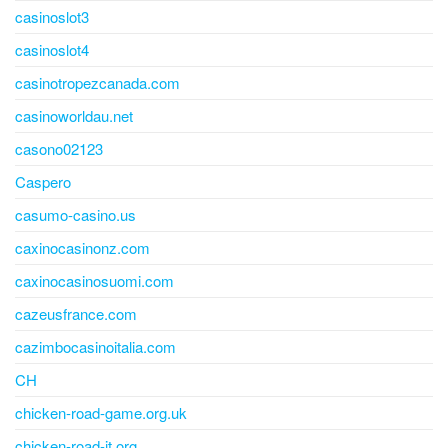
casinoslot3
casinoslot4
casinotropezcanada.com
casinoworldau.net
casono02123
Caspero
casumo-casino.us
caxinocasinonz.com
caxinocasinosuomi.com
cazeusfrance.com
cazimbocasinoitalia.com
CH
chicken-road-game.org.uk
chicken-road-it.org