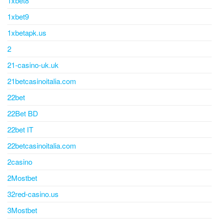
1xbet8
1xbet9
1xbetapk.us
2
21-casino-uk.uk
21betcasinoitalia.com
22bet
22Bet BD
22bet IT
22betcasinoitalia.com
2casino
2Mostbet
32red-casino.us
3Mostbet