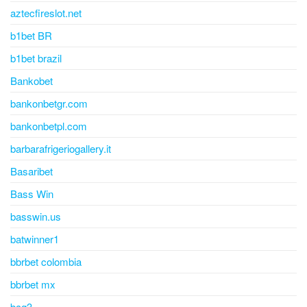
aztecfireslot.net
b1bet BR
b1bet brazil
Bankobet
bankonbetgr.com
bankonbetpl.com
barbarafrigeriogallery.it
Basaribet
Bass Win
basswin.us
batwinner1
bbrbet colombia
bbrbet mx
bcg3