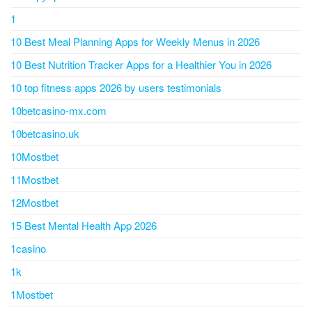
1
10 Best Meal Planning Apps for Weekly Menus in 2026
10 Best Nutrition Tracker Apps for a Healthier You in 2026
10 top fitness apps 2026 by users testimonials
10betcasino-mx.com
10betcasino.uk
10Mostbet
11Mostbet
12Mostbet
15 Best Mental Health App 2026
1casino
1k
1Mostbet