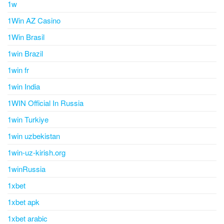
1w
1Win AZ Casino
1Win Brasil
1win Brazil
1win fr
1win India
1WIN Official In Russia
1win Turkiye
1win uzbekistan
1win-uz-kirish.org
1winRussia
1xbet
1xbet apk
1xbet arabic