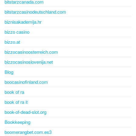
bitstarzcanada.com
bitstarzcasinodeutschland.com
biznisakademija.hr
bizzo casino
bizzo.at
bizzocasinoosterreich.com
bizzocasinoslovenija.net
Blog
boocasinofinland.com
book of ra
book of ra it
book-of-dead-slot.org
Bookkeeping
boomerangbet.com.es3