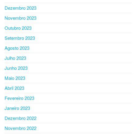
Dezembro 2023
Novembro 2023
Outubro 2023
Setembro 2023
Agosto 2023
Julho 2023
Junho 2023
Maio 2023
Abril 2023
Fevereiro 2023
Janeiro 2023
Dezembro 2022
Novembro 2022