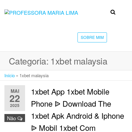
Skip
to
Professora
Teu
the
caminho
Maria Lima
content
até a
faculdade
SOBRE MIM
Categoria:
1xbet malaysia
Início
»
1xbet malaysia
1xbet App 1xbet Mobile
MAI
22
Phone ᐉ Download The
2025
1xbet Apk Android & Iphone
Não
ᐉ Mobil 1xbet Com