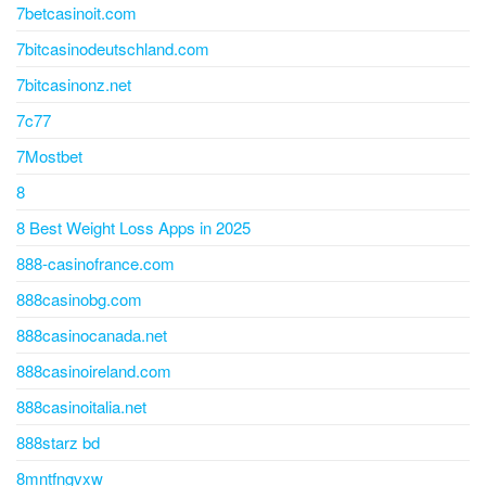
7betcasinoit.com
7bitcasinodeutschland.com
7bitcasinonz.net
7c77
7Mostbet
8
8 Best Weight Loss Apps in 2025
888-casinofrance.com
888casinobg.com
888casinocanada.net
888casinoireland.com
888casinoitalia.net
888starz bd
8mntfngvxw