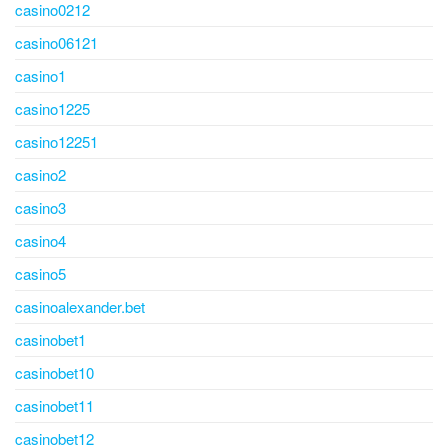
casino0212
casino06121
casino1
casino1225
casino12251
casino2
casino3
casino4
casino5
casinoalexander.bet
casinobet1
casinobet10
casinobet11
casinobet12