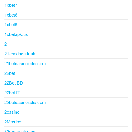
1xbet7
1xbet8
1xbet9
1xbetapk.us
2
21-casino-uk.uk
21betcasinoitalia.com
22bet
22Bet BD
22bet IT
22betcasinoitalia.com
2casino
2Mostbet
32red-casino.us