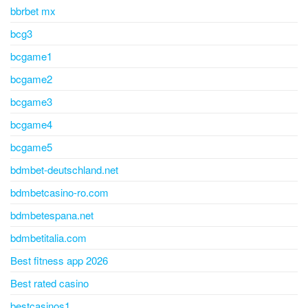
bbrbet mx
bcg3
bcgame1
bcgame2
bcgame3
bcgame4
bcgame5
bdmbet-deutschland.net
bdmbetcasino-ro.com
bdmbetespana.net
bdmbetitalia.com
Best fitness app 2026
Best rated casino
bestcasinos1