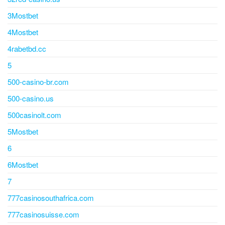
3Mostbet
4Mostbet
4rabetbd.cc
5
500-casino-br.com
500-casino.us
500casinolt.com
5Mostbet
6
6Mostbet
7
777casinosouthafrica.com
777casinosuisse.com