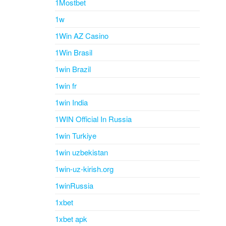
1Mostbet
1w
1Win AZ Casino
1Win Brasil
1win Brazil
1win fr
1win India
1WIN Official In Russia
1win Turkiye
1win uzbekistan
1win-uz-kirish.org
1winRussia
1xbet
1xbet apk