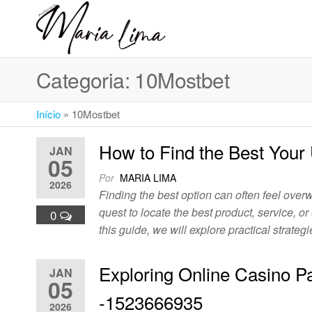
Skip
to
Professora
Teu
the
caminho
Maria Lima
content
até a
Categoria:
10Mostbet
faculdade
Início
»
10Mostbet
How to Find the Best Your
JAN
05
Por
MARIA LIMA
2026
Finding the best option can often feel over
quest to locate the best product, service, o
0
this guide, we will explore practical strate
Exploring Online Casino 
JAN
05
-1523666935
2026