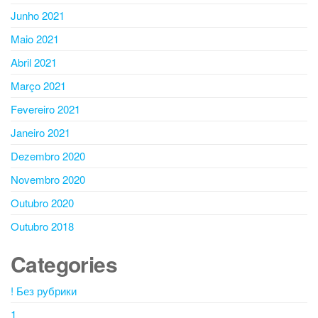
Junho 2021
Maio 2021
Abril 2021
Março 2021
Fevereiro 2021
Janeiro 2021
Dezembro 2020
Novembro 2020
Outubro 2020
Outubro 2018
Categories
! Без рубрики
1