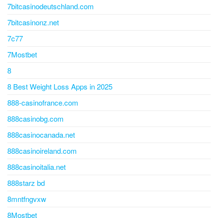
7bitcasinodeutschland.com
7bitcasinonz.net
7c77
7Mostbet
8
8 Best Weight Loss Apps in 2025
888-casinofrance.com
888casinobg.com
888casinocanada.net
888casinoireland.com
888casinoitalia.net
888starz bd
8mntfngvxw
8Mostbet