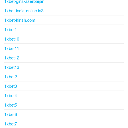
1xbet-giris-azerbaijan
1xbet-india-online.in3
1xbet-kirish.com
1xbet1
1xbet10
1xbet11
1xbet12
1xbet13
1xbet2
1xbet3
1xbet4
1xbet5
1xbet6
1xbet7