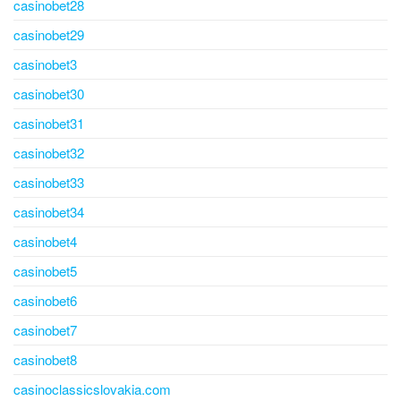
casinobet28
casinobet29
casinobet3
casinobet30
casinobet31
casinobet32
casinobet33
casinobet34
casinobet4
casinobet5
casinobet6
casinobet7
casinobet8
casinoclassicslovakia.com