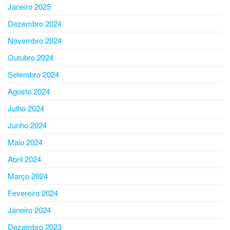
Janeiro 2025
Dezembro 2024
Novembro 2024
Outubro 2024
Setembro 2024
Agosto 2024
Julho 2024
Junho 2024
Maio 2024
Abril 2024
Março 2024
Fevereiro 2024
Janeiro 2024
Dezembro 2023