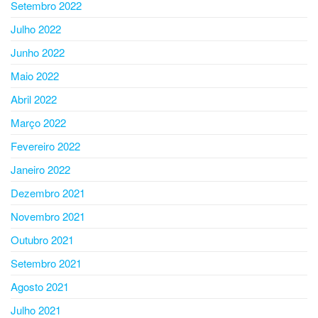
Setembro 2022
Julho 2022
Junho 2022
Maio 2022
Abril 2022
Março 2022
Fevereiro 2022
Janeiro 2022
Dezembro 2021
Novembro 2021
Outubro 2021
Setembro 2021
Agosto 2021
Julho 2021