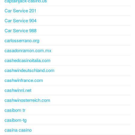
captainjack-casino.us
Car Service 201
Car Service 904
Car Service 988
carlosserrano.org
casadonramon.com.mx
cashedcasinoitalia.com
cashwindeutschland.com
cashwinfrance.com
cashwinnl.net
cashwinosterreich.com
casibom tr
casibom-tg
casina casino