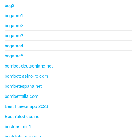
bcg3
bcgame1
bcgame2
bcgame3
bcgame4
bcgame5
bdmbet-deutschland.net
bdmbetcasino-ro.com
bdmbetespana.net
bdmbetitalia.com
Best fitness app 2026
Best rated casino
bestcasinos1
bestdiplomsa.com