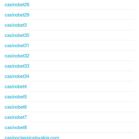
casinobet28
casinobet29
casinobet3
casinobet30
casinobet31
casinobet32
casinobet33
casinobet34
casinobet4
casinobet5
casinobet6
casinobet7
casinobet8
casinoclassicslovakia.com