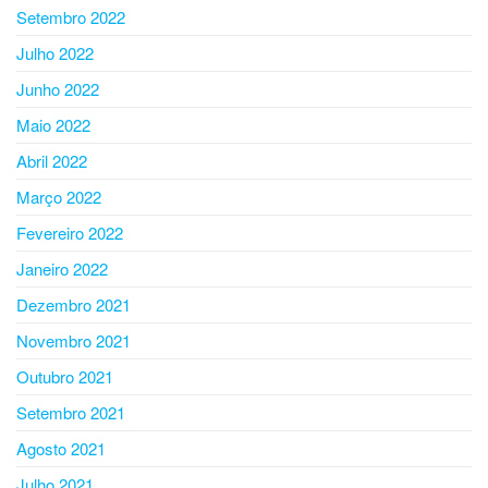
Setembro 2022
Julho 2022
Junho 2022
Maio 2022
Abril 2022
Março 2022
Fevereiro 2022
Janeiro 2022
Dezembro 2021
Novembro 2021
Outubro 2021
Setembro 2021
Agosto 2021
Julho 2021