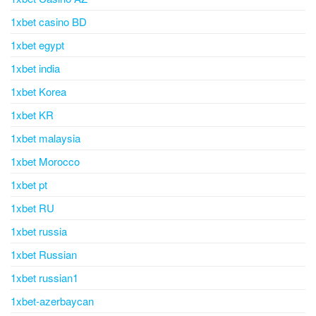
1xbet casino BD
1xbet egypt
1xbet india
1xbet Korea
1xbet KR
1xbet malaysia
1xbet Morocco
1xbet pt
1xbet RU
1xbet russia
1xbet Russian
1xbet russian1
1xbet-azerbaycan