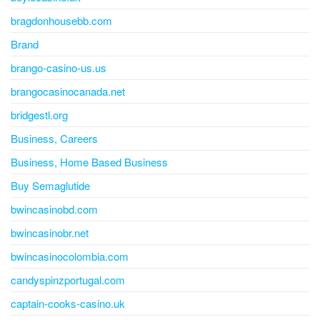
bragdonhousebb.com
Brand
brango-casino-us.us
brangocasinocanada.net
bridgestl.org
Business, Careers
Business, Home Based Business
Buy Semaglutide
bwincasinobd.com
bwincasinobr.net
bwincasinocolombia.com
candyspinzportugal.com
captain-cooks-casino.uk