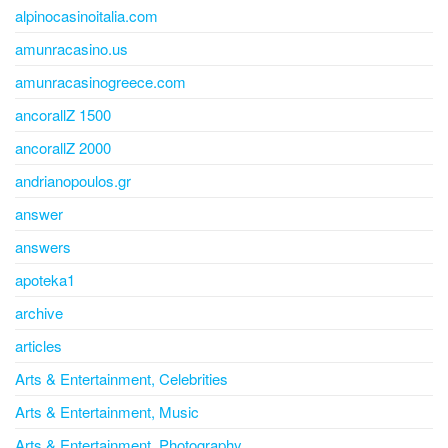
alpinocasinoitalia.com
amunracasino.us
amunracasinogreece.com
ancorallZ 1500
ancorallZ 2000
andrianopoulos.gr
answer
answers
apoteka1
archive
articles
Arts & Entertainment, Celebrities
Arts & Entertainment, Music
Arts & Entertainment, Photography