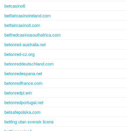
betcasino6
betfaircasinoireland.com
betfaircasinoit.com
betfredcasinosouthafrica.com
betonred-australia.net
betonred-cz.org
betonreddeutschland.com
betonredespana.net
betonredfrance.com
betonredpl.win
betonredportugal.net
betsafepolska.com
betting utan svensk licens