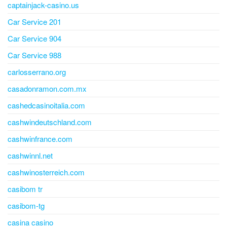
captainjack-casino.us
Car Service 201
Car Service 904
Car Service 988
carlosserrano.org
casadonramon.com.mx
cashedcasinoitalia.com
cashwindeutschland.com
cashwinfrance.com
cashwinnl.net
cashwinosterreich.com
casibom tr
casibom-tg
casina casino