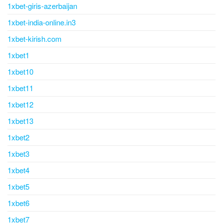
1xbet-giris-azerbaijan
1xbet-india-online.in3
1xbet-kirish.com
1xbet1
1xbet10
1xbet11
1xbet12
1xbet13
1xbet2
1xbet3
1xbet4
1xbet5
1xbet6
1xbet7