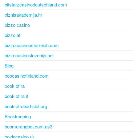
bitstarzcasinodeutschland.com
biznisakademija.hr
bizzo casino
bizzo.at
bizzocasinoosterreich.com
bizzocasinoslovenija.net
Blog
boocasinofinland.com
book of ra
book of ra it
book-of-dead-slot.org
Bookkeeping
boomerangbet.com.es3
boylecasino.uk