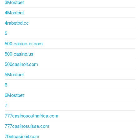
3Mostbet
4Mostbet
4rabetbd.cc
5
500-casino-br.com
500-casino.us
500casinolt.com
5Mostbet
6
6Mostbet
7
777casinosouthafrica.com
777casinosuisse.com
7betcasinoit.com