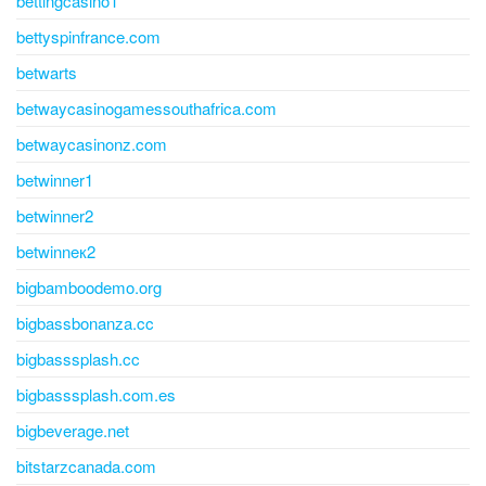
bettingcasino1
bettyspinfrance.com
betwarts
betwaycasinogamessouthafrica.com
betwaycasinonz.com
betwinner1
betwinner2
betwinneк2
bigbamboodemo.org
bigbassbonanza.cc
bigbasssplash.cc
bigbasssplash.com.es
bigbeverage.net
bitstarzcanada.com