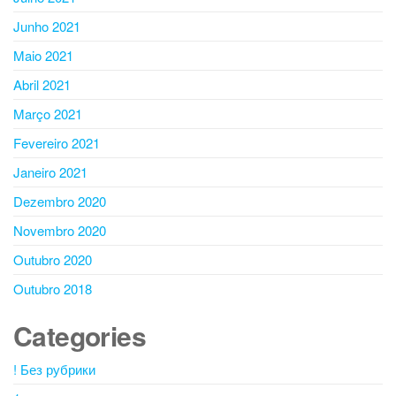
Junho 2021
Maio 2021
Abril 2021
Março 2021
Fevereiro 2021
Janeiro 2021
Dezembro 2020
Novembro 2020
Outubro 2020
Outubro 2018
Categories
! Без рубрики