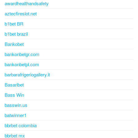
awardhealthandsafety
aztecfireslot.net
b1bet BR
b1bet brazil
Bankobet
bankonbetgr.com
bankonbetpl.com
barbarafrigeriogallery.it
Basaribet
Bass Win
basswin.us
batwinner1
bbrbet colombia
bbrbet mx