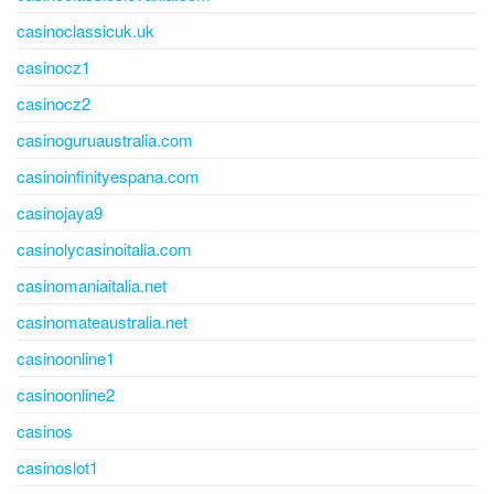
casinoclassicuk.uk
casinocz1
casinocz2
casinoguruaustralia.com
casinoinfinityespana.com
casinojaya9
casinolycasinoitalia.com
casinomaniaitalia.net
casinomateaustralia.net
casinoonline1
casinoonline2
casinos
casinoslot1