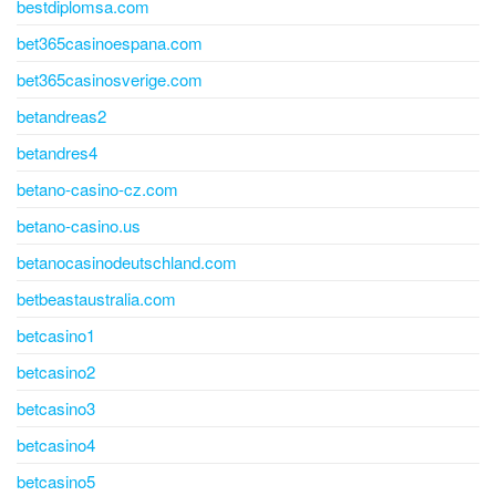
bestdiplomsa.com
bet365casinoespana.com
bet365casinosverige.com
betandreas2
betandres4
betano-casino-cz.com
betano-casino.us
betanocasinodeutschland.com
betbeastaustralia.com
betcasino1
betcasino2
betcasino3
betcasino4
betcasino5