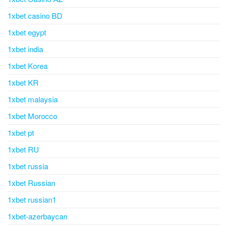
1xbet casino BD
1xbet egypt
1xbet india
1xbet Korea
1xbet KR
1xbet malaysia
1xbet Morocco
1xbet pt
1xbet RU
1xbet russia
1xbet Russian
1xbet russian1
1xbet-azerbaycan