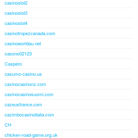
casinoslot2
casinoslot3
casinoslot4
casinotropezcanada.com
casinoworldau.net
casono02123
Caspero
casumo-casino.us
caxinocasinonz.com
caxinocasinosuomi.com
cazeusfrance.com
cazimbocasinoitalia.com
CH
chicken-road-game.org.uk