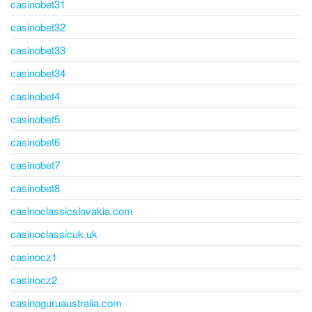
casinobet31
casinobet32
casinobet33
casinobet34
casinobet4
casinobet5
casinobet6
casinobet7
casinobet8
casinoclassicslovakia.com
casinoclassicuk.uk
casinocz1
casinocz2
casinoguruaustralia.com