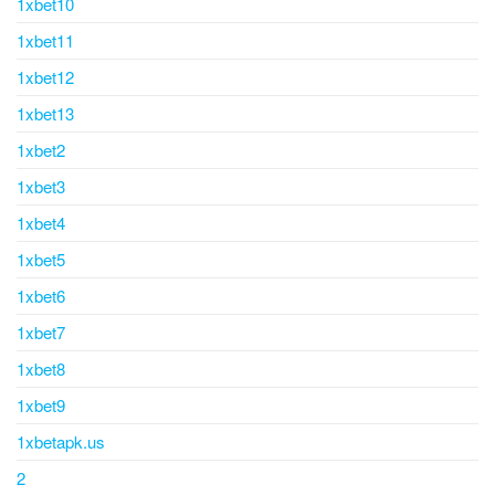
1xbet10
1xbet11
1xbet12
1xbet13
1xbet2
1xbet3
1xbet4
1xbet5
1xbet6
1xbet7
1xbet8
1xbet9
1xbetapk.us
2