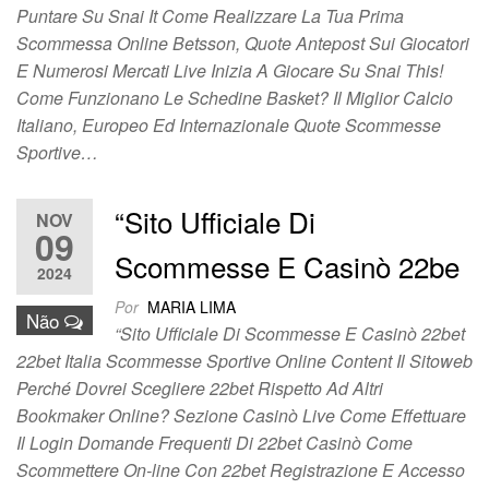
Puntare Su Snai It Come Realizzare La Tua Prima
Scommessa Online Betsson, Quote Antepost Sui Giocatori
E Numerosi Mercati Live Inizia A Giocare Su Snai This!
Come Funzionano Le Schedine Basket? Il Miglior Calcio
Italiano, Europeo Ed Internazionale Quote Scommesse
Sportive…
“Sito Ufficiale Di
NOV
09
Scommesse E Casinò 22be
2024
Por
MARIA LIMA
Não
“Sito Ufficiale Di Scommesse E Casinò 22bet
22bet Italia Scommesse Sportive Online Content Il Sitoweb
Perché Dovrei Scegliere 22bet Rispetto Ad Altri
Bookmaker Online? Sezione Casinò Live Come Effettuare
Il Login Domande Frequenti Di 22bet Casinò Come
Scommettere On-line Con 22bet Registrazione E Accesso