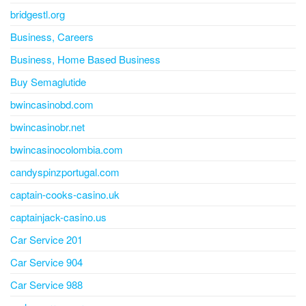
bridgestl.org
Business, Careers
Business, Home Based Business
Buy Semaglutide
bwincasinobd.com
bwincasinobr.net
bwincasinocolombia.com
candyspinzportugal.com
captain-cooks-casino.uk
captainjack-casino.us
Car Service 201
Car Service 904
Car Service 988