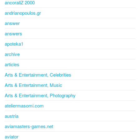
ancorallZ 2000
andrianopoulos.gr
answer
answers
apoteka1
archive
articles
Arts & Entertainment, Celebrities
Arts & Entertainment, Music
Arts & Entertainment, Photography
ateliermasomi.com
austria
aviamasters-games.net
aviator