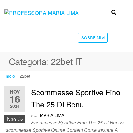
Skip
to
Professora
Teu
the
caminho
Maria Lima
content
até a
faculdade
SOBRE MIM
Categoria:
22bet IT
Início
»
22bet IT
Scommesse Sportive Fino
NOV
16
The 25 Di Bonu
2024
Por
MARIA LIMA
Não
Scommesse Sportive Fino The 25 Di Bonus
“scommesse Sportive Online Content Come Iniziare A