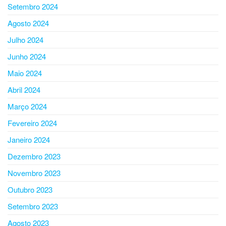
Setembro 2024
Agosto 2024
Julho 2024
Junho 2024
Maio 2024
Abril 2024
Março 2024
Fevereiro 2024
Janeiro 2024
Dezembro 2023
Novembro 2023
Outubro 2023
Setembro 2023
Agosto 2023