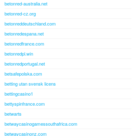
betonred-australia.net
betonred-cz.org
betonreddeutschland.com
betonredespana.net
betonredfrance.com
betonredpl.win
betonredportugal.net
betsafepolska.com
betting utan svensk licens
bettingcasino1
bettyspinfrance.com
betwarts
betwaycasinogamessouthafrica.com
betwaycasinonz.com