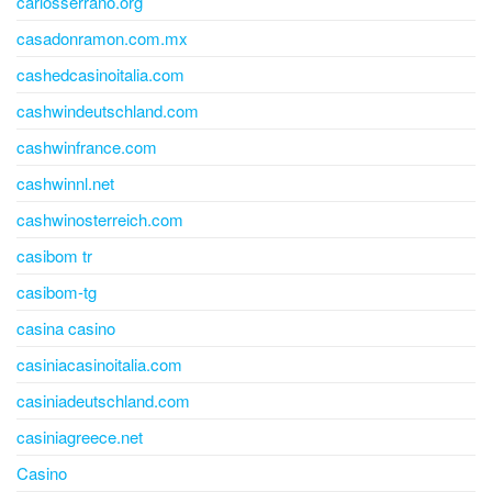
carlosserrano.org
casadonramon.com.mx
cashedcasinoitalia.com
cashwindeutschland.com
cashwinfrance.com
cashwinnl.net
cashwinosterreich.com
casibom tr
casibom-tg
casina casino
casiniacasinoitalia.com
casiniadeutschland.com
casiniagreece.net
Casino