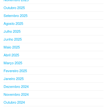
Outubro 2025
Setembro 2025
Agosto 2025
Julho 2025
Junho 2025
Maio 2025
Abril 2025
Março 2025
Fevereiro 2025
Janeiro 2025
Dezembro 2024
Novembro 2024
Outubro 2024