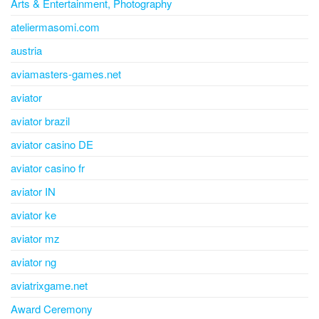
Arts & Entertainment, Photography
ateliermasomi.com
austria
aviamasters-games.net
aviator
aviator brazil
aviator casino DE
aviator casino fr
aviator IN
aviator ke
aviator mz
aviator ng
aviatrixgame.net
Award Ceremony