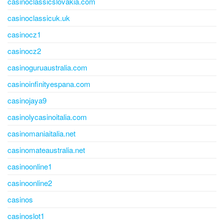
casinoclassicslovakia.com
casinoclassicuk.uk
casinocz1
casinocz2
casinoguruaustralia.com
casinoinfinityespana.com
casinojaya9
casinolycasinoitalia.com
casinomaniaitalia.net
casinomateaustralia.net
casinoonline1
casinoonline2
casinos
casinoslot1