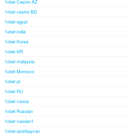
1xbet Casino AZ
1xbet casino BD
1xbet egypt
1xbet india
1xbet Korea
1xbet KR
1xbet malaysia
1xbet Morocco
1xbet pt
1xbet RU
1xbet russia
1xbet Russian
1xbet russian1
1xbet-azerbaycan