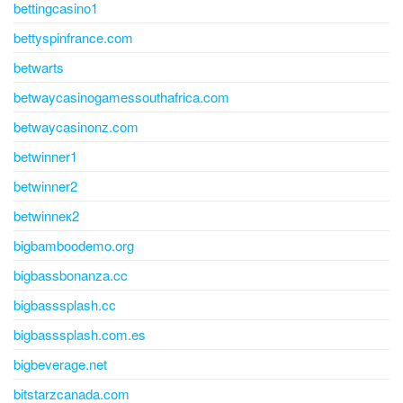
bettingcasino1
bettyspinfrance.com
betwarts
betwaycasinogamessouthafrica.com
betwaycasinonz.com
betwinner1
betwinner2
betwinneк2
bigbamboodemo.org
bigbassbonanza.cc
bigbasssplash.cc
bigbasssplash.com.es
bigbeverage.net
bitstarzcanada.com