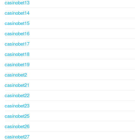
casinobet13
casinobet14
casinobet15
casinobet16
casinobet17
casinobet18
casinobet19
casinobet2
casinobet21
casinobet22
casinobet23
casinobet25
casinobet26
casinobet27