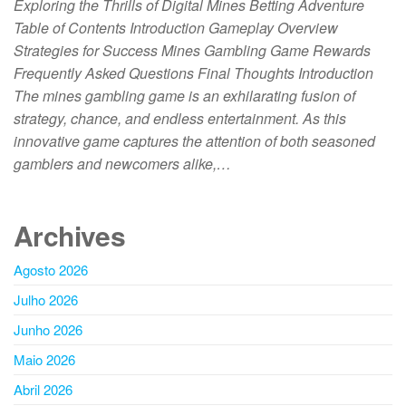
Exploring the Thrills of Digital Mines Betting Adventure
Table of Contents Introduction Gameplay Overview
Strategies for Success Mines Gambling Game Rewards
Frequently Asked Questions Final Thoughts Introduction
The mines gambling game is an exhilarating fusion of
strategy, chance, and endless entertainment. As this
innovative game captures the attention of both seasoned
gamblers and newcomers alike,…
Archives
Agosto 2026
Julho 2026
Junho 2026
Maio 2026
Abril 2026