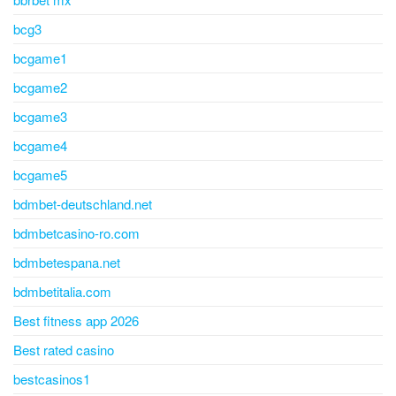
bcg3
bcgame1
bcgame2
bcgame3
bcgame4
bcgame5
bdmbet-deutschland.net
bdmbetcasino-ro.com
bdmbetespana.net
bdmbetitalia.com
Best fitness app 2026
Best rated casino
bestcasinos1