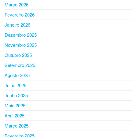
Março 2026
Fevereiro 2026
Janeiro 2026
Dezembro 2025
Novembro 2025
Outubro 2025
Setembro 2025
Agosto 2025
Julho 2025
Junho 2025
Maio 2025
Abril 2025
Março 2025
Fevereiro 2025