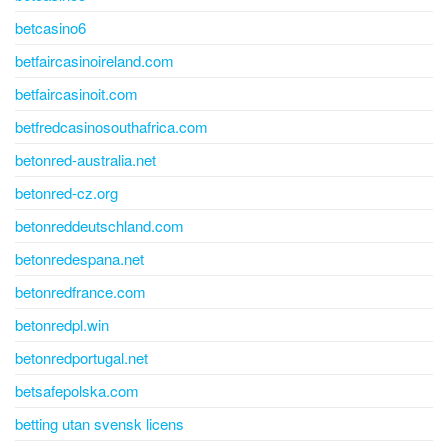
betcasino6
betfaircasinoireland.com
betfaircasinoit.com
betfredcasinosouthafrica.com
betonred-australia.net
betonred-cz.org
betonreddeutschland.com
betonredespana.net
betonredfrance.com
betonredpl.win
betonredportugal.net
betsafepolska.com
betting utan svensk licens