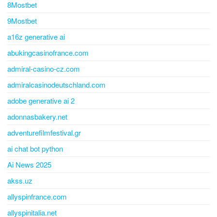
8Mostbet
9Mostbet
a16z generative ai
abukingcasinofrance.com
admiral-casino-cz.com
admiralcasinodeutschland.com
adobe generative ai 2
adonnasbakery.net
adventurefilmfestival.gr
ai chat bot python
Ai News 2025
akss.uz
allyspinfrance.com
allyspinitalia.net