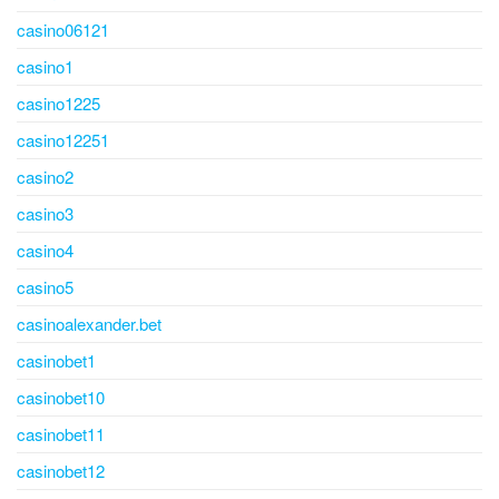
casino06121
casino1
casino1225
casino12251
casino2
casino3
casino4
casino5
casinoalexander.bet
casinobet1
casinobet10
casinobet11
casinobet12