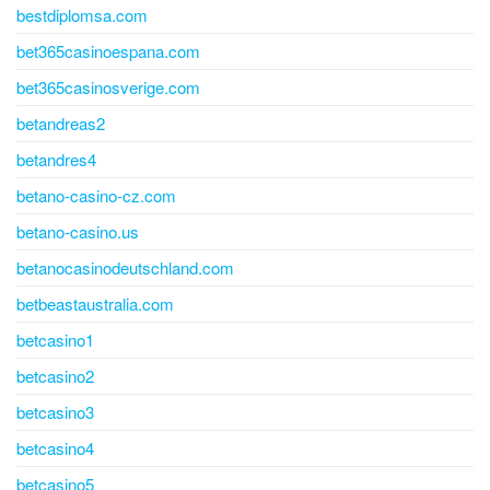
bestdiplomsa.com
bet365casinoespana.com
bet365casinosverige.com
betandreas2
betandres4
betano-casino-cz.com
betano-casino.us
betanocasinodeutschland.com
betbeastaustralia.com
betcasino1
betcasino2
betcasino3
betcasino4
betcasino5