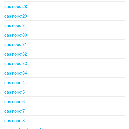
casinobet28
casinobet29
casinobet3
casinobet30
casinobet31
casinobet32
casinobet33
casinobet34
casinobet4
casinobet5
casinobet6
casinobet7
casinobet8