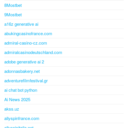
8Mostbet
9Mostbet
a16z generative ai
abukingcasinofrance.com
admiral-casino-cz.com
admiralcasinodeutschland.com
adobe generative ai 2
adonnasbakery.net
adventurefilmfestival.gr
ai chat bot python
Ai News 2025
akss.uz
allyspinfrance.com
allyspinitalia.net