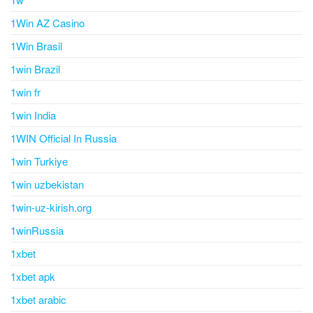
1Win AZ Casino
1Win Brasil
1win Brazil
1win fr
1win India
1WIN Official In Russia
1win Turkiye
1win uzbekistan
1win-uz-kirish.org
1winRussia
1xbet
1xbet apk
1xbet arabic