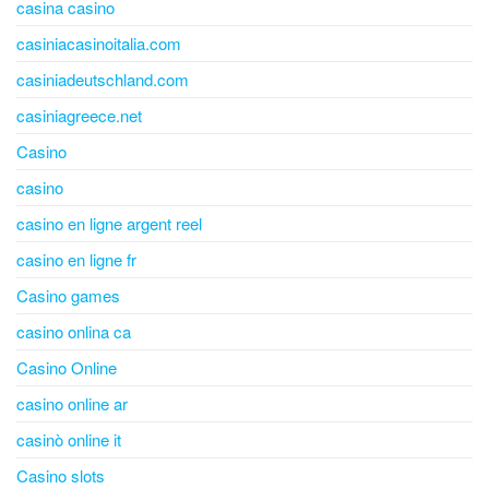
casina casino
casiniacasinoitalia.com
casiniadeutschland.com
casiniagreece.net
Casino
casino
casino en ligne argent reel
casino en ligne fr
Casino games
casino onlina ca
Casino Online
casino online ar
casinò online it
Casino slots