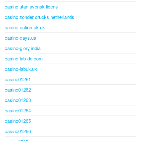
casino utan svensk licens
casino zonder crucks netherlands
casino-action-uk.uk
casino-days.us
casino-glory india
casino-lab-de.com
casino-labuk.uk
casino01261
casino01262
casino01263
casino01264
casino01265
casino01266