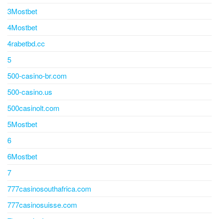
3Mostbet
4Mostbet
4rabetbd.cc
5
500-casino-br.com
500-casino.us
500casinolt.com
5Mostbet
6
6Mostbet
7
777casinosouthafrica.com
777casinosuisse.com