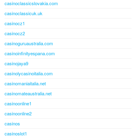
casinoclassicslovakia.com
casinoclassicuk.uk
casinocz1
casinocz2
casinoguruaustralia.com
casinoinfinityespana.com
casinojaya9
casinolycasinoitalia.com
casinomaniaitalia.net
casinomateaustralia.net
casinoonline1
casinoonline2
casinos
casinoslot1