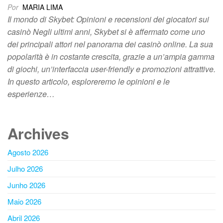
Por
MARIA LIMA
Il mondo di Skybet: Opinioni e recensioni dei giocatori sui
casinò Negli ultimi anni, Skybet si è affermato come uno
dei principali attori nel panorama dei casinò online. La sua
popolarità è in costante crescita, grazie a un’ampia gamma
di giochi, un’interfaccia user-friendly e promozioni attrattive.
In questo articolo, esploreremo le opinioni e le
esperienze…
Archives
Agosto 2026
Julho 2026
Junho 2026
Maio 2026
Abril 2026