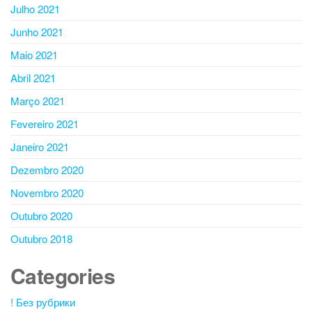
Julho 2021
Junho 2021
Maio 2021
Abril 2021
Março 2021
Fevereiro 2021
Janeiro 2021
Dezembro 2020
Novembro 2020
Outubro 2020
Outubro 2018
Categories
! Без рубрики