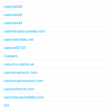
casinoslot2
casinoslot3
casinoslot4
casinotropezcanada.com
casinoworldau.net
casono02123
Caspero
casumo-casino.us
caxinocasinonz.com
caxinocasinosuomi.com
cazeusfrance.com
cazimbocasinoitalia.com
CH