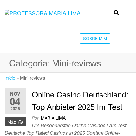
Skip
to
Professora
Teu
the
caminho
Maria Lima
content
até a
faculdade
SOBRE MIM
Categoria:
Mini-reviews
Início
»
Mini-reviews
Online Casino Deutschland:
NOV
04
Top Anbieter 2025 Im Test
2025
Por
MARIA LIMA
Não
Die Besondersten Online Casinos I Am Test
Deutsche Top Rated Casinos In 2025 Content Online-