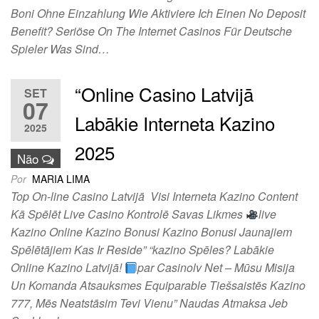
Boni Ohne Einzahlung Wie Aktiviere Ich Einen No Deposit
Benefit? Seriöse On The Internet Casinos Für Deutsche
Spieler Was Sind…
“Online Casino Latvijā
SET
07
Labākie Interneta Kazino
2025
2025
Não
Por
MARIA LIMA
Top On-line Casino Latvijā
Visi Interneta Kazino Content
Kā Spēlēt Live Casino Kontrolē Savas Likmes
live
Kazino Online Kazino Bonusi Kazino Bonusi Jaunajiem
Spēlētājiem Kas Ir Reside” “kazino Spēles? Labākie
Online Kazino Latvijā!
par Casinolv Net – Mūsu Misija
Un Komanda Atsauksmes Equiparable Tiešsaistēs Kazino
777, Mēs Neatstāsim Tevi Vienu” Naudas Atmaksa Jeb