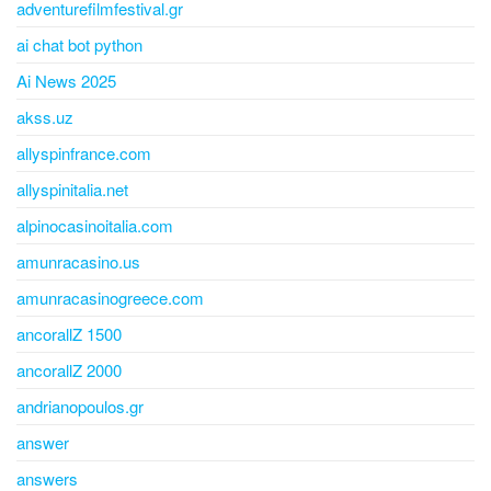
adventurefilmfestival.gr
ai chat bot python
Ai News 2025
akss.uz
allyspinfrance.com
allyspinitalia.net
alpinocasinoitalia.com
amunracasino.us
amunracasinogreece.com
ancorallZ 1500
ancorallZ 2000
andrianopoulos.gr
answer
answers