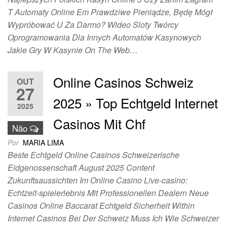
T Automaty Online Em Prawdziwe Pieniądze, Będę Mógł
Wypróbować U Za Darmo? Wideo Sloty Twórcy
Oprogramowania Dla Innych Automatów Kasynowych
Jakie Gry W Kasynie On The Web…
Online Casinos Schweiz
OUT
27
2025 » Top Echtgeld Internet
2025
Casinos Mit Chf
Não
Por
MARIA LIMA
Beste Echtgeld Online Casinos Schweizerische
Eidgenossenschaft August 2025 Content
Zukunftsaussichten Im Online Casino Live-casino:
Echtzeit-spielerlebnis Mit Professionellen Dealern Neue
Casinos Online Baccarat Echtgeld Sicherheit Within
Internet Casinos Bei Der Schweiz Muss Ich Wie Schweizer