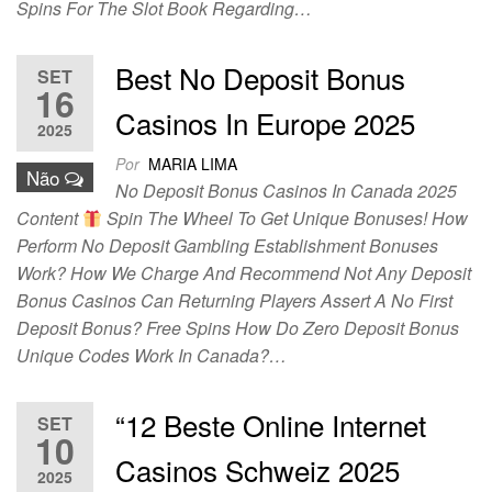
Spins For The Slot Book Regarding…
Best No Deposit Bonus
SET
16
Casinos In Europe 2025
2025
Por
MARIA LIMA
Não
No Deposit Bonus Casinos In Canada 2025
Content
Spin The Wheel To Get Unique Bonuses! How
Perform No Deposit Gambling Establishment Bonuses
Work? How We Charge And Recommend Not Any Deposit
Bonus Casinos Can Returning Players Assert A No First
Deposit Bonus? Free Spins How Do Zero Deposit Bonus
Unique Codes Work In Canada?…
“12 Beste Online Internet
SET
10
Casinos Schweiz 2025
2025