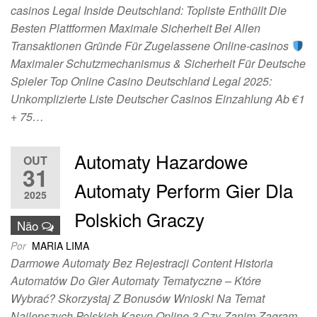
casinos Legal Inside Deutschland: Topliste Enthüllt Die
Besten Plattformen Maximale Sicherheit Bei Allen
Transaktionen Gründe Für Zugelassene Online-casinos
Maximaler Schutzmechanismus & Sicherheit Für Deutsche
Spieler Top Online Casino Deutschland Legal 2025:
Unkomplizierte Liste Deutscher Casinos Einzahlung Ab €1
+ 75…
Automaty Hazardowe
OUT
31
Automaty Perform Gier Dla
2025
Polskich Graczy
Não
Por
MARIA LIMA
Darmowe Automaty Bez Rejestracji Content Historia
Automatów Do Gier Automaty Tematyczne – Które
Wybrać? Skorzystaj Z Bonusów Wnioski Na Temat
Najlepszych Polskich Kasyn Online 3 Czy Zanim Zagram