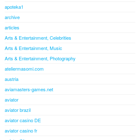
apoteka1
archive
articles
Arts & Entertainment, Celebrities
Arts & Entertainment, Music
Arts & Entertainment, Photography
ateliermasomi.com
austria
aviamasters-games.net
aviator
aviator brazil
aviator casino DE
aviator casino fr