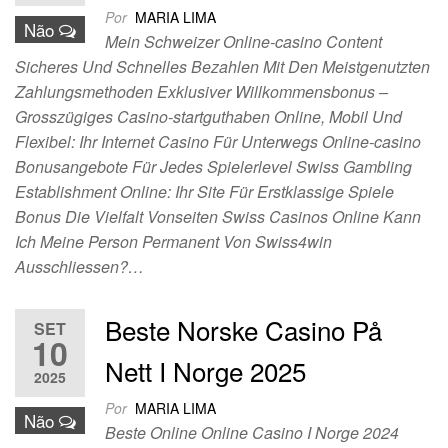
Por
MARIA LIMA
Não
Mein Schweizer Online-casino Content
Sicheres Und Schnelles Bezahlen Mit Den Meistgenutzten
Zahlungsmethoden Exklusiver Willkommensbonus –
Grosszügiges Casino-startguthaben Online, Mobil Und
Flexibel: Ihr Internet Casino Für Unterwegs Online-casino
Bonusangebote Für Jedes Spielerlevel Swiss Gambling
Establishment Online: Ihr Site Für Erstklassige Spiele
Bonus Die Vielfalt Vonseiten Swiss Casinos Online Kann
Ich Meine Person Permanent Von Swiss4win
Ausschliessen?…
Beste Norske Casino På
SET
10
Nett I Norge 2025
2025
Por
MARIA LIMA
Não
Beste Online Online Casino I Norge 2024