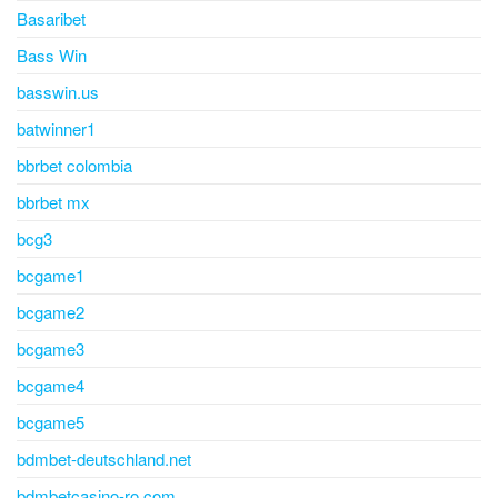
Basaribet
Bass Win
basswin.us
batwinner1
bbrbet colombia
bbrbet mx
bcg3
bcgame1
bcgame2
bcgame3
bcgame4
bcgame5
bdmbet-deutschland.net
bdmbetcasino-ro.com