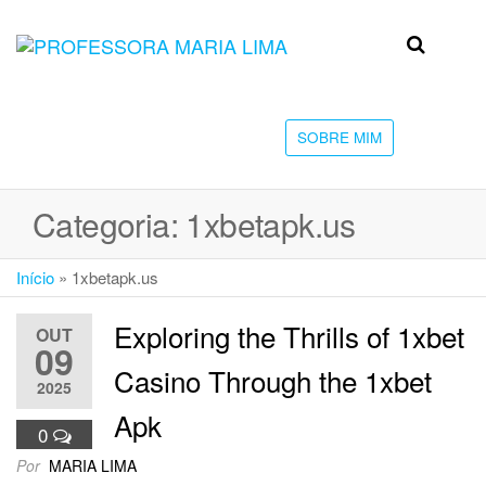
Skip
to
Professora
Teu
the
caminho
Maria Lima
content
até a
faculdade
SOBRE MIM
Categoria:
1xbetapk.us
Início
»
1xbetapk.us
Exploring the Thrills of 1xbet
OUT
09
Casino Through the 1xbet
2025
Apk
0
Por
MARIA LIMA