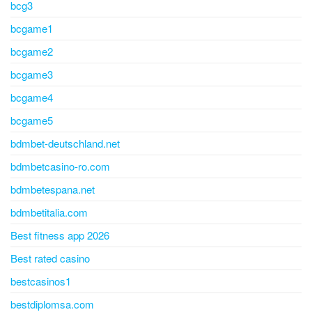
bcg3
bcgame1
bcgame2
bcgame3
bcgame4
bcgame5
bdmbet-deutschland.net
bdmbetcasino-ro.com
bdmbetespana.net
bdmbetitalia.com
Best fitness app 2026
Best rated casino
bestcasinos1
bestdiplomsa.com