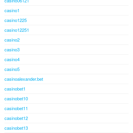
casino06121
casino1
casino1225
casino12251
casino2
casino3
casino4
casino5
casinoalexander.bet
casinobet1
casinobet10
casinobet11
casinobet12
casinobet13