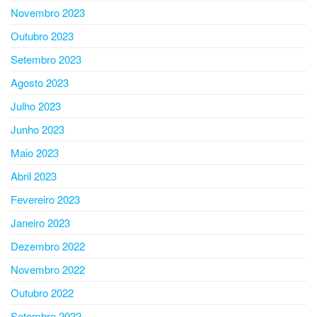
Novembro 2023
Outubro 2023
Setembro 2023
Agosto 2023
Julho 2023
Junho 2023
Maio 2023
Abril 2023
Fevereiro 2023
Janeiro 2023
Dezembro 2022
Novembro 2022
Outubro 2022
Setembro 2022