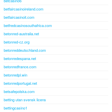
betcasino6
betfaircasinoireland.com
betfaircasinoit.com
betfredcasinosouthafrica.com
betonred-australia.net
betonred-cz.org
betonreddeutschland.com
betonredespana.net
betonredfrance.com
betonredpl.win
betonredportugal.net
betsafepolska.com
betting utan svensk licens
bettingcasino1