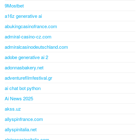
9Mostbet
a16z generative ai
abukingcasinofrance.com
admiral-casino-cz.com
admiralcasinodeutschland.com
adobe generative ai 2
adonnasbakery.net
adventurefilmfestival.gr
ai chat bot python
Ai News 2025
akss.uz
allyspinfrance.com
allyspinitalia.net
alpinocasinoitalia.com