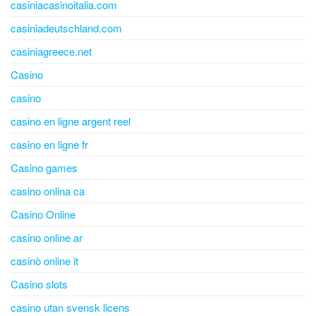
casiniacasinoitalia.com
casiniadeutschland.com
casiniagreece.net
Casino
casino
casino en ligne argent reel
casino en ligne fr
Casino games
casino onlina ca
Casino Online
casino online ar
casinò online it
Casino slots
casino utan svensk licens