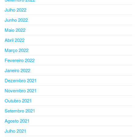
Julho 2022
Junho 2022
Maio 2022
Abril 2022
Março 2022
Fevereiro 2022
Janeiro 2022
Dezembro 2021
Novembro 2021
Outubro 2021
Setembro 2021
Agosto 2021
Julho 2021