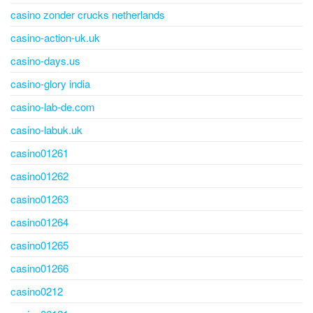
casino zonder crucks netherlands
casino-action-uk.uk
casino-days.us
casino-glory india
casino-lab-de.com
casino-labuk.uk
casino01261
casino01262
casino01263
casino01264
casino01265
casino01266
casino0212