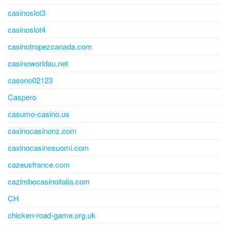
casinoslot3
casinoslot4
casinotropezcanada.com
casinoworldau.net
casono02123
Caspero
casumo-casino.us
caxinocasinonz.com
caxinocasinosuomi.com
cazeusfrance.com
cazimbocasinoitalia.com
CH
chicken-road-game.org.uk