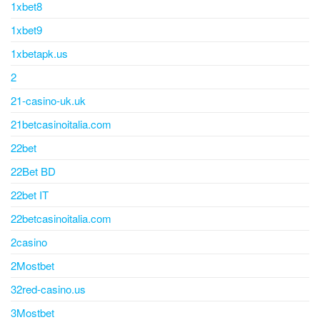
1xbet8
1xbet9
1xbetapk.us
2
21-casino-uk.uk
21betcasinoitalia.com
22bet
22Bet BD
22bet IT
22betcasinoitalia.com
2casino
2Mostbet
32red-casino.us
3Mostbet