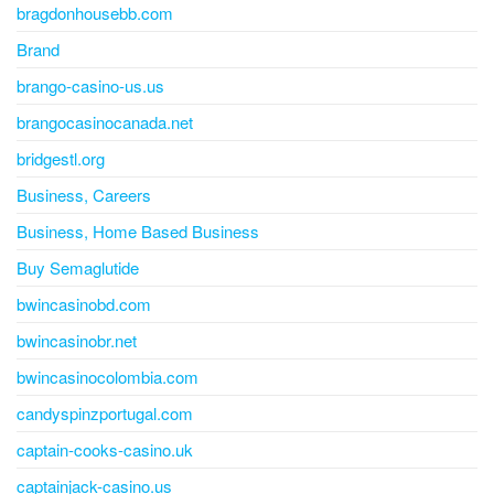
bragdonhousebb.com
Brand
brango-casino-us.us
brangocasinocanada.net
bridgestl.org
Business, Careers
Business, Home Based Business
Buy Semaglutide
bwincasinobd.com
bwincasinobr.net
bwincasinocolombia.com
candyspinzportugal.com
captain-cooks-casino.uk
captainjack-casino.us