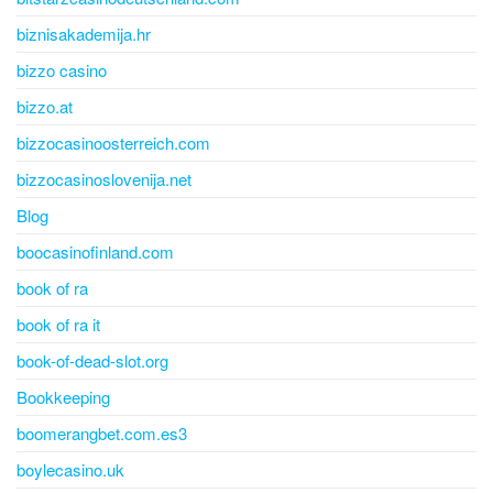
biznisakademija.hr
bizzo casino
bizzo.at
bizzocasinoosterreich.com
bizzocasinoslovenija.net
Blog
boocasinofinland.com
book of ra
book of ra it
book-of-dead-slot.org
Bookkeeping
boomerangbet.com.es3
boylecasino.uk