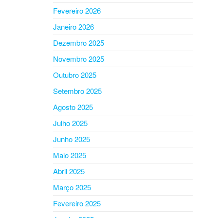
Fevereiro 2026
Janeiro 2026
Dezembro 2025
Novembro 2025
Outubro 2025
Setembro 2025
Agosto 2025
Julho 2025
Junho 2025
Maio 2025
Abril 2025
Março 2025
Fevereiro 2025