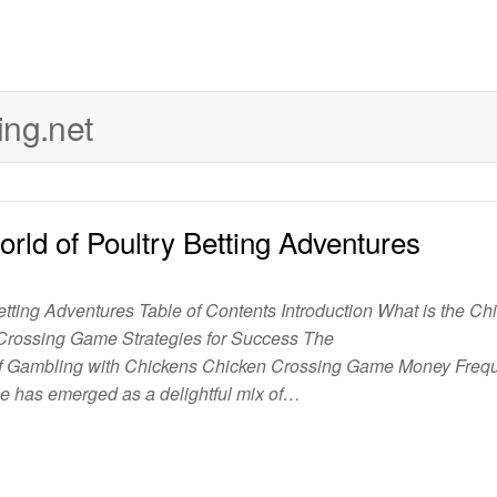
ng.net
rld of Poultry Betting Adventures
etting Adventures Table of Contents Introduction What is the Ch
Crossing Game Strategies for Success The
of Gambling with Chickens Chicken Crossing Game Money Frequ
e has emerged as a delightful mix of…