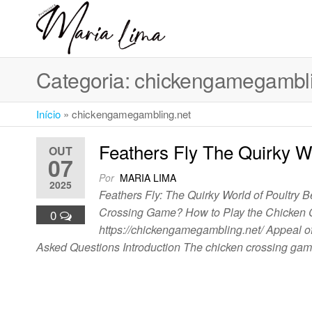
Skip
to
Professora
Teu
the
caminho
Maria Lima
content
até a
Categoria:
chickengamegambli
faculdade
Início
»
chickengamegambling.net
Feathers Fly The Quirky Wo
OUT
07
Por
MARIA LIMA
2025
Feathers Fly: The Quirky World of Poultry B
Crossing Game? How to Play the Chicken 
0
https://chickengamegambling.net/ Appeal 
Asked Questions Introduction The chicken crossing gam