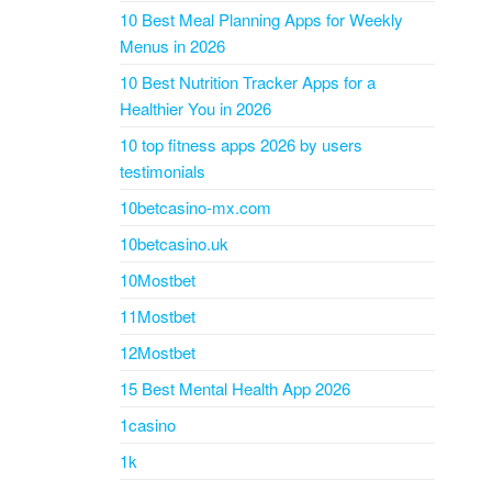
10 Best Meal Planning Apps for Weekly
Menus in 2026
10 Best Nutrition Tracker Apps for a
Healthier You in 2026
10 top fitness apps 2026 by users
testimonials
10betcasino-mx.com
10betcasino.uk
10Mostbet
11Mostbet
12Mostbet
15 Best Mental Health App 2026
1casino
1k