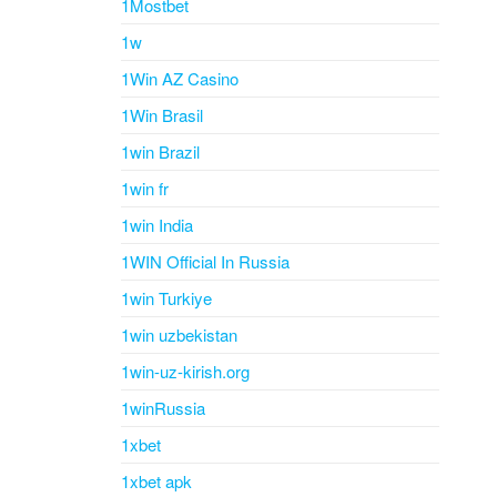
1Mostbet
1w
1Win AZ Casino
1Win Brasil
1win Brazil
1win fr
1win India
1WIN Official In Russia
1win Turkiye
1win uzbekistan
1win-uz-kirish.org
1winRussia
1xbet
1xbet apk