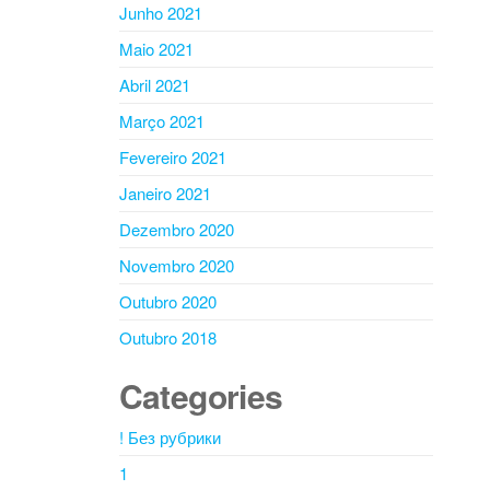
Junho 2021
Maio 2021
Abril 2021
Março 2021
Fevereiro 2021
Janeiro 2021
Dezembro 2020
Novembro 2020
Outubro 2020
Outubro 2018
Categories
! Без рубрики
1