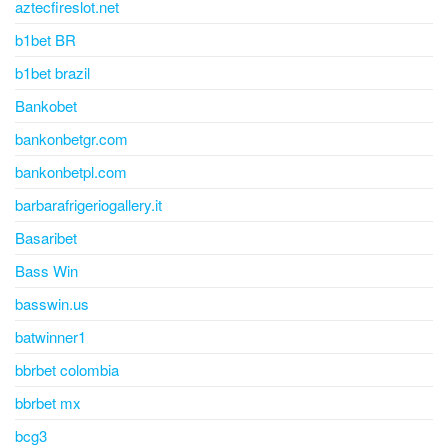
aztecfireslot.net
b1bet BR
b1bet brazil
Bankobet
bankonbetgr.com
bankonbetpl.com
barbarafrigeriogallery.it
Basaribet
Bass Win
basswin.us
batwinner1
bbrbet colombia
bbrbet mx
bcg3