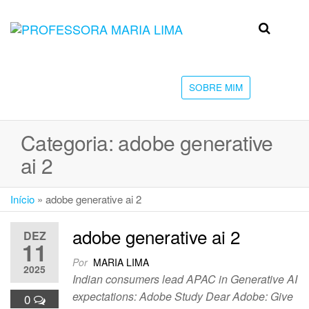
Skip
to
Professora
Teu
the
caminho
Maria Lima
content
até a
faculdade
SOBRE MIM
Categoria:
adobe generative
ai 2
Início
»
adobe generative ai 2
adobe generative ai 2
DEZ
11
Por
MARIA LIMA
2025
Indian consumers lead APAC in Generative AI
expectations: Adobe Study Dear Adobe: Give
0