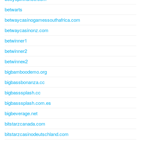
betwarts
betwaycasinogamessouthafrica.com
betwaycasinonz.com
betwinner1
betwinner2
betwinneк2
bigbamboodemo.org
bigbassbonanza.cc
bigbasssplash.cc
bigbasssplash.com.es
bigbeverage.net
bitstarzcanada.com
bitstarzcasinodeutschland.com