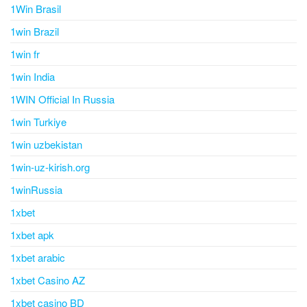
1Win Brasil
1win Brazil
1win fr
1win India
1WIN Official In Russia
1win Turkiye
1win uzbekistan
1win-uz-kirish.org
1winRussia
1xbet
1xbet apk
1xbet arabic
1xbet Casino AZ
1xbet casino BD