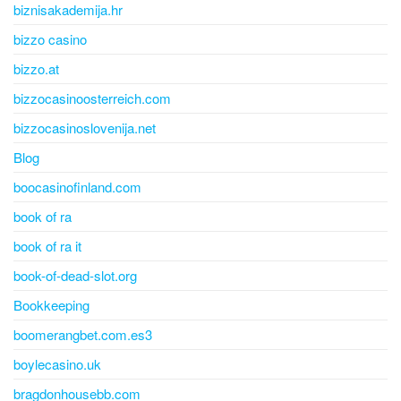
biznisakademija.hr
bizzo casino
bizzo.at
bizzocasinoosterreich.com
bizzocasinoslovenija.net
Blog
boocasinofinland.com
book of ra
book of ra it
book-of-dead-slot.org
Bookkeeping
boomerangbet.com.es3
boylecasino.uk
bragdonhousebb.com