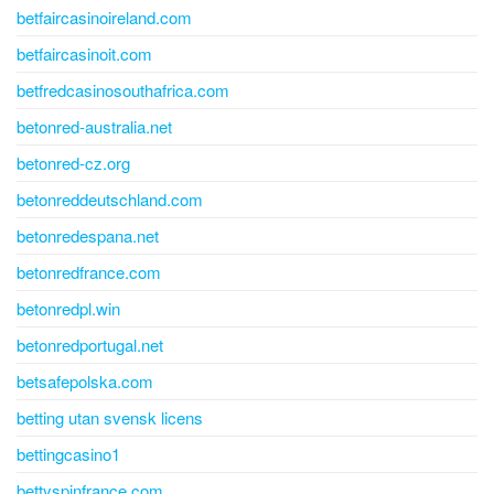
betfaircasinoireland.com
betfaircasinoit.com
betfredcasinosouthafrica.com
betonred-australia.net
betonred-cz.org
betonreddeutschland.com
betonredespana.net
betonredfrance.com
betonredpl.win
betonredportugal.net
betsafepolska.com
betting utan svensk licens
bettingcasino1
bettyspinfrance.com