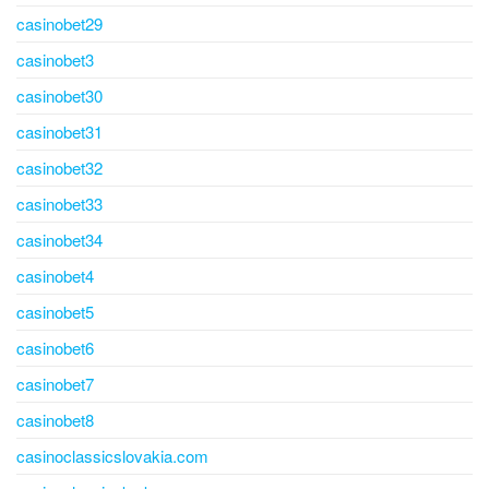
casinobet29
casinobet3
casinobet30
casinobet31
casinobet32
casinobet33
casinobet34
casinobet4
casinobet5
casinobet6
casinobet7
casinobet8
casinoclassicslovakia.com