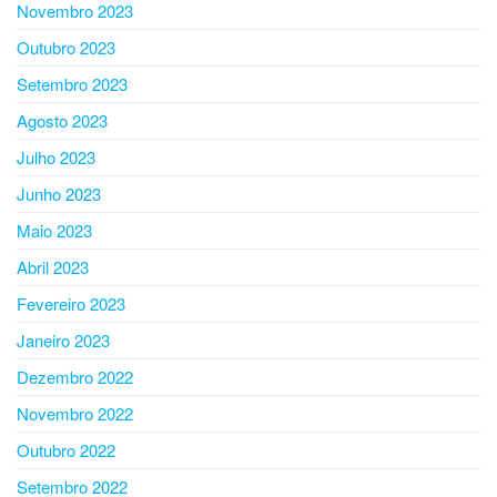
Novembro 2023
Outubro 2023
Setembro 2023
Agosto 2023
Julho 2023
Junho 2023
Maio 2023
Abril 2023
Fevereiro 2023
Janeiro 2023
Dezembro 2022
Novembro 2022
Outubro 2022
Setembro 2022