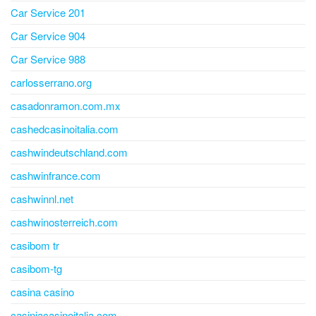
Car Service 201
Car Service 904
Car Service 988
carlosserrano.org
casadonramon.com.mx
cashedcasinoitalia.com
cashwindeutschland.com
cashwinfrance.com
cashwinnl.net
cashwinosterreich.com
casibom tr
casibom-tg
casina casino
casiniacasinoitalia.com