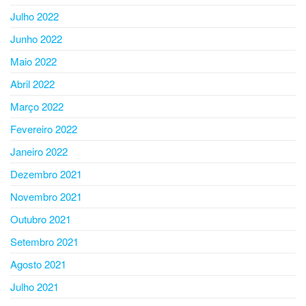
Julho 2022
Junho 2022
Maio 2022
Abril 2022
Março 2022
Fevereiro 2022
Janeiro 2022
Dezembro 2021
Novembro 2021
Outubro 2021
Setembro 2021
Agosto 2021
Julho 2021