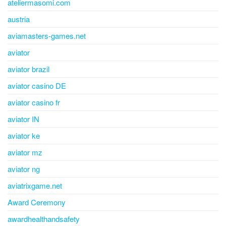
ateliermasomi.com
austria
aviamasters-games.net
aviator
aviator brazil
aviator casino DE
aviator casino fr
aviator IN
aviator ke
aviator mz
aviator ng
aviatrixgame.net
Award Ceremony
awardhealthandsafety