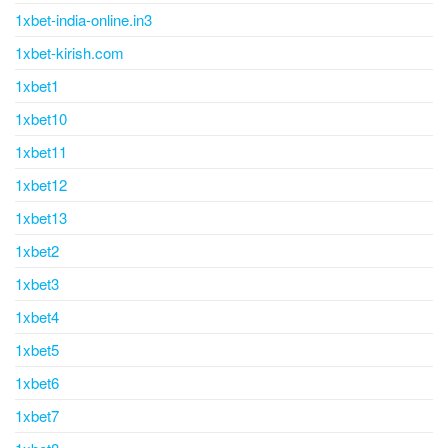
1xbet-india-online.in3
1xbet-kirish.com
1xbet1
1xbet10
1xbet11
1xbet12
1xbet13
1xbet2
1xbet3
1xbet4
1xbet5
1xbet6
1xbet7