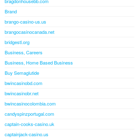
bragdonhousebb.com
Brand
brango-casino-us.us
brangocasinocanada.net
bridgestl.org
Business, Careers
Business, Home Based Business
Buy Semaglutide
bwincasinobd.com
bwincasinobr.net
bwincasinocolombia.com
candyspinzportugal.com
captain-cooks-casino.uk
captainjack-casino.us