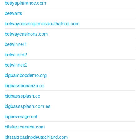
bettyspinfrance.com
betwarts
betwaycasinogamessouthafrica.com
betwaycasinonz.com
betwinner1
betwinner2
betwinneк2
bigbamboodemo.org
bigbassbonanza.cc
bigbasssplash.cc
bigbasssplash.com.es
bigbeverage.net
bitstarzcanada.com
bitstarzcasinodeutschland.com