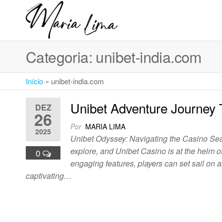
Skip
to
Professora
Teu
the
caminho
Maria Lima
content
até a
Categoria:
unibet-india.com
faculdade
Início
»
unibet-india.com
Unibet Adventure Journey
DEZ
26
Por
MARIA LIMA
2025
Unibet Odyssey: Navigating the Casino Sea
explore, and Unibet Casino is at the helm o
0
engaging features, players can set sail on a
captivating…