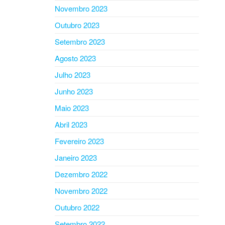
Novembro 2023
Outubro 2023
Setembro 2023
Agosto 2023
Julho 2023
Junho 2023
Maio 2023
Abril 2023
Fevereiro 2023
Janeiro 2023
Dezembro 2022
Novembro 2022
Outubro 2022
Setembro 2022