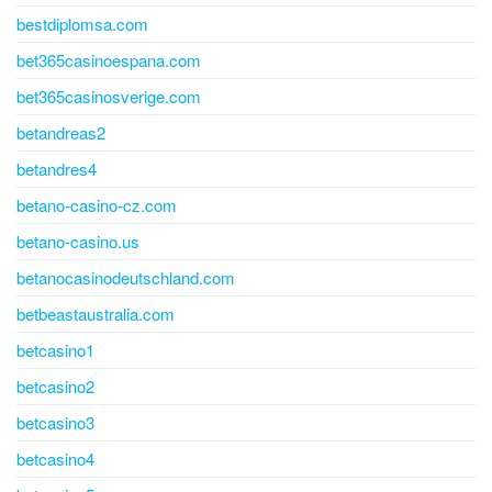
bestdiplomsa.com
bet365casinoespana.com
bet365casinosverige.com
betandreas2
betandres4
betano-casino-cz.com
betano-casino.us
betanocasinodeutschland.com
betbeastaustralia.com
betcasino1
betcasino2
betcasino3
betcasino4