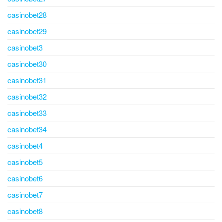
casinobet28
casinobet29
casinobet3
casinobet30
casinobet31
casinobet32
casinobet33
casinobet34
casinobet4
casinobet5
casinobet6
casinobet7
casinobet8