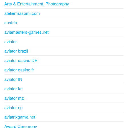
Arts & Entertainment, Photography
ateliermasomi.com
austria
aviamasters-games.net
aviator
aviator brazil
aviator casino DE
aviator casino fr
aviator IN
aviator ke
aviator mz
aviator ng
aviatrixgame.net
Award Ceremony