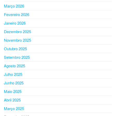
Março 2026
Fevereiro 2026
Janeiro 2026
Dezembro 2025
Novembro 2025
Outubro 2025
Setembro 2025
Agosto 2025
Julho 2025
Junho 2025
Maio 2025
Abril 2025
Março 2025