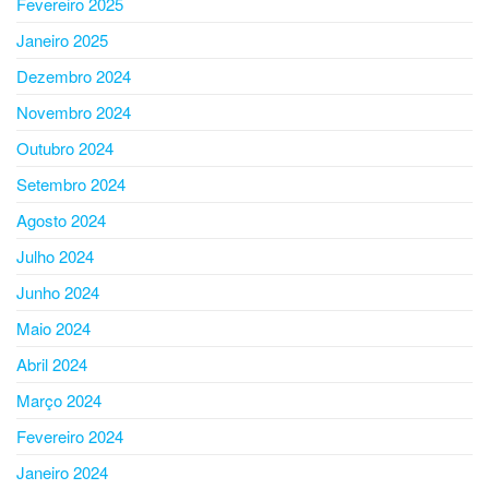
Fevereiro 2025
Janeiro 2025
Dezembro 2024
Novembro 2024
Outubro 2024
Setembro 2024
Agosto 2024
Julho 2024
Junho 2024
Maio 2024
Abril 2024
Março 2024
Fevereiro 2024
Janeiro 2024