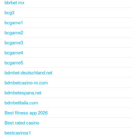
bbrbet mx
bcg3
bcgame1
bcgame2
bcgame3
bcgame4
bcgame5
bdmbet-deutschland.net
bdmbetcasino-ro.com
bdmbetespana.net
bdmbetitalia.com
Best fitness app 2026
Best rated casino
bestcasinos1