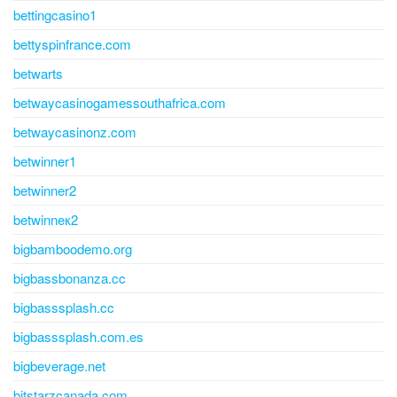
bettingcasino1
bettyspinfrance.com
betwarts
betwaycasinogamessouthafrica.com
betwaycasinonz.com
betwinner1
betwinner2
betwinneк2
bigbamboodemo.org
bigbassbonanza.cc
bigbasssplash.cc
bigbasssplash.com.es
bigbeverage.net
bitstarzcanada.com