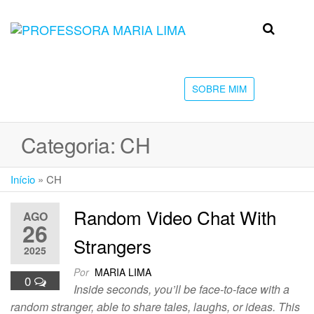
Skip
to
Professora
Teu
the
caminho
Maria Lima
content
até a
faculdade
SOBRE MIM
Categoria:
CH
Início
»
CH
Random Video Chat With
AGO
26
Strangers
2025
Por
MARIA LIMA
0
Inside seconds, you’ll be face-to-face with a
random stranger, able to share tales, laughs, or ideas. This