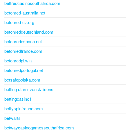
betfredcasinosouthafrica.com
betonred-australia.net
betonred-cz.org
betonreddeutschland.com
betonredespana.net
betonredfrance.com
betonredpl.win
betonredportugal.net
betsafepolska.com
betting utan svensk licens
bettingcasino1
bettyspinfrance.com
betwarts
betwaycasinogamessouthafrica.com