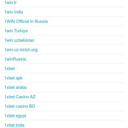
1win fr
1win India
1WIN Official In Russia
1win Turkiye
1win uzbekistan
1win-uz-kirish.org
1winRussia
1xbet
1xbet apk
1xbet arabic
1xbet Casino AZ
1xbet casino BD
1xbet egypt
1xbet india