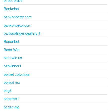
b1bet brazil
Bankobet
bankonbetgr.com
bankonbetpl.com
barbarafrigeriogallery.it
Basaribet
Bass Win
basswin.us
batwinner1
bbrbet colombia
bbrbet mx
bcg3
bcgame1
bcgame2