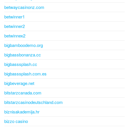
betwaycasinonz.com
betwinner1
betwinner2
betwinneк2
bigbamboodemo.org
bigbassbonanza.cc
bigbasssplash.cc
bigbasssplash.com.es
bigbeverage.net
bitstarzcanada.com
bitstarzcasinodeutschland.com
biznisakademija.hr
bizzo casino