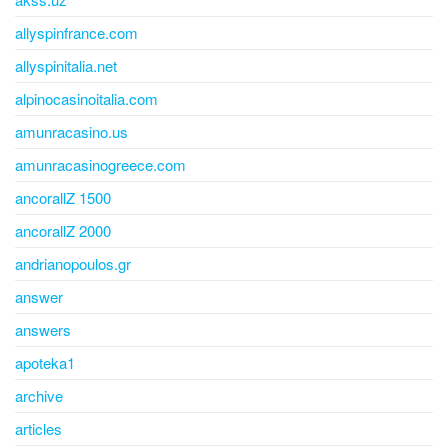
allyspinfrance.com
allyspinitalia.net
alpinocasinoitalia.com
amunracasino.us
amunracasinogreece.com
ancorallZ 1500
ancorallZ 2000
andrianopoulos.gr
answer
answers
apoteka1
archive
articles