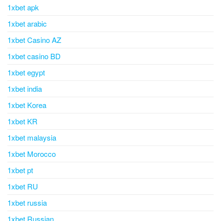
1xbet apk
1xbet arabic
1xbet Casino AZ
1xbet casino BD
1xbet egypt
1xbet india
1xbet Korea
1xbet KR
1xbet malaysia
1xbet Morocco
1xbet pt
1xbet RU
1xbet russia
1xbet Russian