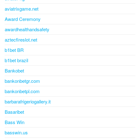
aviatrixgame.net
Award Ceremony
awardhealthandsafety
aztecfireslot.net
b1bet BR
b1bet brazil
Bankobet
bankonbetgr.com
bankonbetpl.com
barbarafrigeriogallery.it
Basaribet
Bass Win
basswin.us