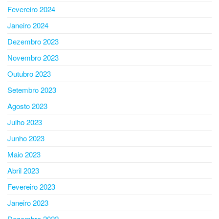
Fevereiro 2024
Janeiro 2024
Dezembro 2023
Novembro 2023
Outubro 2023
Setembro 2023
Agosto 2023
Julho 2023
Junho 2023
Maio 2023
Abril 2023
Fevereiro 2023
Janeiro 2023
Dezembro 2022