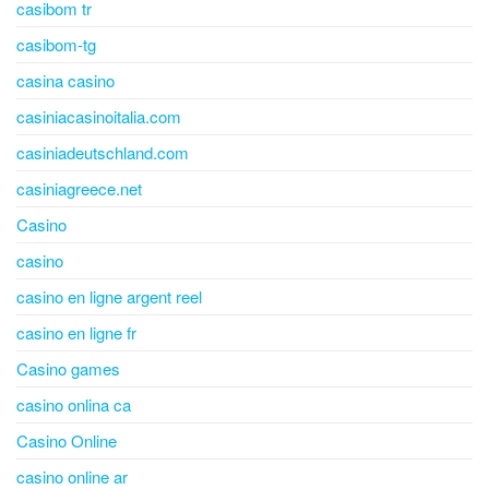
casibom tr
casibom-tg
casina casino
casiniacasinoitalia.com
casiniadeutschland.com
casiniagreece.net
Casino
casino
casino en ligne argent reel
casino en ligne fr
Casino games
casino onlina ca
Casino Online
casino online ar