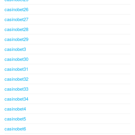
casinobet26
casinobet27
casinobet28
casinobet29
casinobet3
casinobet30
casinobet31
casinobet32
casinobet33
casinobet34
casinobet4
casinobet5
casinobet6