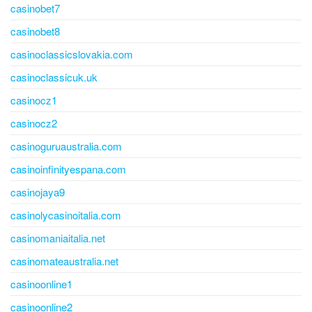
casinobet7
casinobet8
casinoclassicslovakia.com
casinoclassicuk.uk
casinocz1
casinocz2
casinoguruaustralia.com
casinoinfinityespana.com
casinojaya9
casinolycasinoitalia.com
casinomaniaitalia.net
casinomateaustralia.net
casinoonline1
casinoonline2