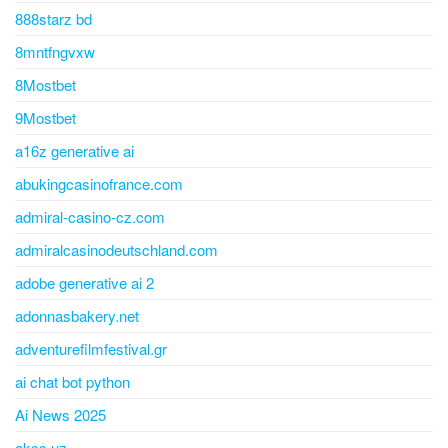
888starz bd
8mntfngvxw
8Mostbet
9Mostbet
a16z generative ai
abukingcasinofrance.com
admiral-casino-cz.com
admiralcasinodeutschland.com
adobe generative ai 2
adonnasbakery.net
adventurefilmfestival.gr
ai chat bot python
Ai News 2025
akss.uz