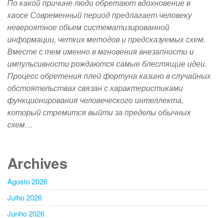
По какой причине люди обретают вдохновение в
хаосе Современный период предлагает человеку
невероятное объем систематизированной
информации, четких методов и предсказуемых схем.
Вместе с тем именно в мгновения внезапности и
импульсивности рождаются самые блестящие идеи.
Процесс обретения плей фортуна казино в случайных
обстоятельствах связан с характеристиками
функционирования человеческого интеллекта,
который стремится выйти за пределы обычных
схем…
Archives
Agosto 2026
Julho 2026
Junho 2026