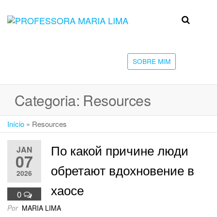
Skip
to
Professora
Teu
the
caminho
Maria Lima
content
até a
faculdade
SOBRE MIM
Categoria:
Resources
Início
»
Resources
По какой причине люди
JAN
07
обретают вдохновение в
2026
хаосе
0
Por
MARIA LIMA