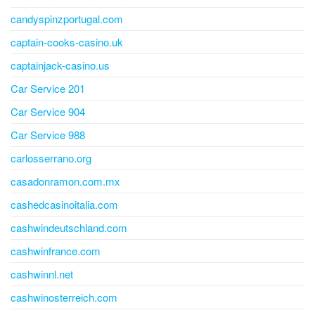
candyspinzportugal.com
captain-cooks-casino.uk
captainjack-casino.us
Car Service 201
Car Service 904
Car Service 988
carlosserrano.org
casadonramon.com.mx
cashedcasinoitalia.com
cashwindeutschland.com
cashwinfrance.com
cashwinnl.net
cashwinosterreich.com