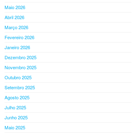
Maio 2026
Abril 2026
Março 2026
Fevereiro 2026
Janeiro 2026
Dezembro 2025
Novembro 2025
Outubro 2025
Setembro 2025
Agosto 2025
Julho 2025
Junho 2025
Maio 2025