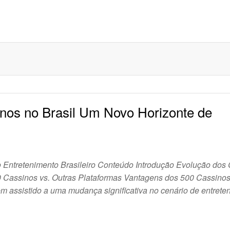
nos no Brasil Um Novo Horizonte de
 Entretenimento Brasileiro Conteúdo Introdução Evolução dos
0 Cassinos vs. Outras Plataformas Vantagens dos 500 Cassino
m assistido a uma mudança significativa no cenário de entrete