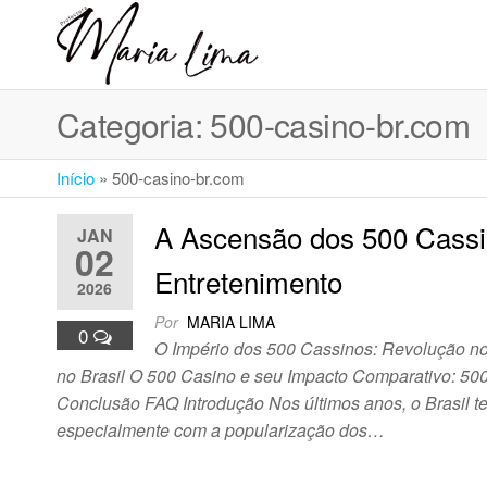
Skip
to
Professora
Teu
the
caminho
Maria Lima
content
até a
Categoria:
500-casino-br.com
faculdade
Início
»
500-casino-br.com
A Ascensão dos 500 Cassi
JAN
02
Entretenimento
2026
Por
MARIA LIMA
0
O Império dos 500 Cassinos: Revolução no
no Brasil O 500 Casino e seu Impacto Comparativo: 50
Conclusão FAQ Introdução Nos últimos anos, o Brasil te
especialmente com a popularização dos…