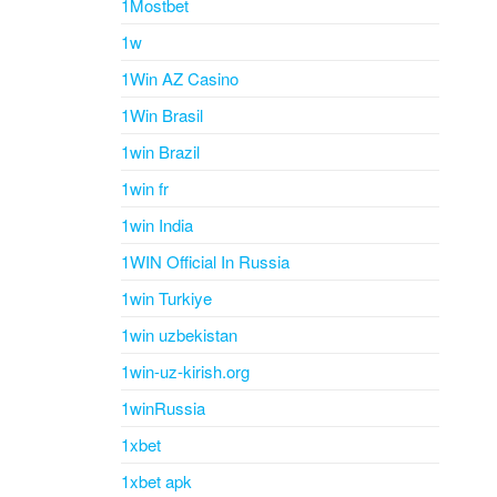
1Mostbet
1w
1Win AZ Casino
1Win Brasil
1win Brazil
1win fr
1win India
1WIN Official In Russia
1win Turkiye
1win uzbekistan
1win-uz-kirish.org
1winRussia
1xbet
1xbet apk