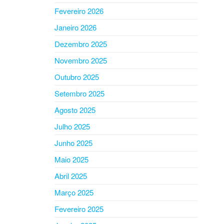
Fevereiro 2026
Janeiro 2026
Dezembro 2025
Novembro 2025
Outubro 2025
Setembro 2025
Agosto 2025
Julho 2025
Junho 2025
Maio 2025
Abril 2025
Março 2025
Fevereiro 2025