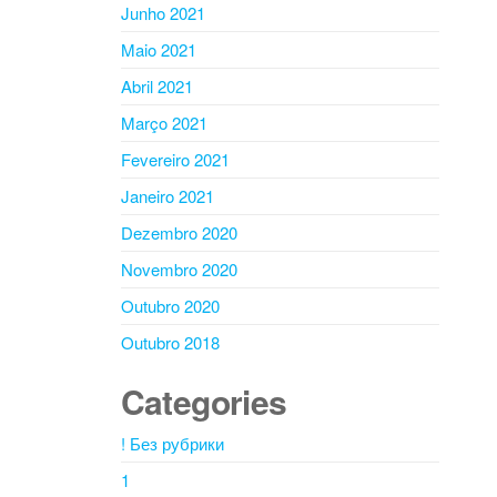
Junho 2021
Maio 2021
Abril 2021
Março 2021
Fevereiro 2021
Janeiro 2021
Dezembro 2020
Novembro 2020
Outubro 2020
Outubro 2018
Categories
! Без рубрики
1