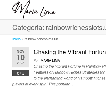
Skip
to
Professora
Teu
the
caminho
Maria Lima
content
até a
Categoria:
rainbowrichesslots.
faculdade
Início
»
rainbowrichesslots.uk
Chasing the Vibrant Fortu
NOV
10
Por
MARIA LIMA
2025
Chasing the Vibrant Fortune in Rainbow R
Features of Rainbow Riches Strategies fo
0
to the enchanting world of Rainbow Riches S
players at every spin! This popular…