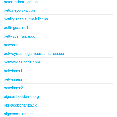
betonredportugal.net
betsafepolska.com
betting utan svensk licens
bettingcasino1
bettyspinfrance.com
betwarts
betwaycasinogamessouthafrica.com
betwaycasinonz.com
betwinner1
betwinner2
betwinneк2
bigbamboodemo.org
bigbassbonanza.cc
bigbasssplash.cc