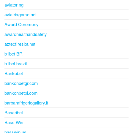
aviator ng
aviatrixgame.net
Award Ceremony
awardhealthandsafety
aztecfireslot.net
b1bet BR
b1bet brazil
Bankobet
bankonbetgr.com
bankonbetpl.com
barbarafrigeriogallery.it
Basaribet
Bass Win
basswin.us