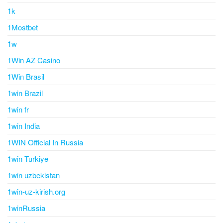
1k
1Mostbet
1w
1Win AZ Casino
1Win Brasil
1win Brazil
1win fr
1win India
1WIN Official In Russia
1win Turkiye
1win uzbekistan
1win-uz-kirish.org
1winRussia