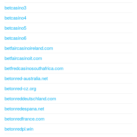
betcasino3
betcasino4
betcasino5
betcasino6
betfaircasinoireland.com
betfaircasinoit.com
betfredcasinosouthafrica.com
betonred-australia.net
betonred-cz.org
betonreddeutschland.com
betonredespana.net
betonredfrance.com
betonredpl.win