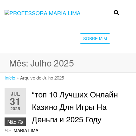
Skip
to
Professora
Teu
the
caminho
Maria Lima
content
até a
faculdade
SOBRE MIM
Mês:
Julho 2025
Início
»
Arquivo de Julho 2025
“топ 10 Лучших Онлайн
JUL
31
Казино Для Игры На
2025
Деньги и 2025 Году
Não
Por
MARIA LIMA