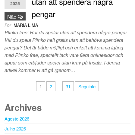
utan att spendera några
2025
pengar
Não
Por
MARIA LIMA
Plinko free: Hur du spelar utan att spendera några pengar
Vill du spela Plinko helt gratis utan att behöva spendera
pengar? Det är både möjligt och enkelt att komma igång
med Plinko free, speciellt tack vare flera onlinesidor och
appar som erbjuder spelet utan krav på insats. I denna
artikel kommer vi att gå igenom…
Paginação
1
2
…
31
Seguinte
dos
Archives
conteúdos
Agosto 2026
Julho 2026