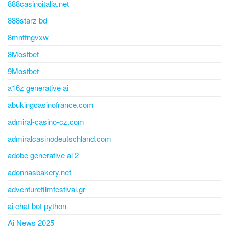
888casinoitalia.net
888starz bd
8mntfngvxw
8Mostbet
9Mostbet
a16z generative ai
abukingcasinofrance.com
admiral-casino-cz.com
admiralcasinodeutschland.com
adobe generative ai 2
adonnasbakery.net
adventurefilmfestival.gr
ai chat bot python
Ai News 2025