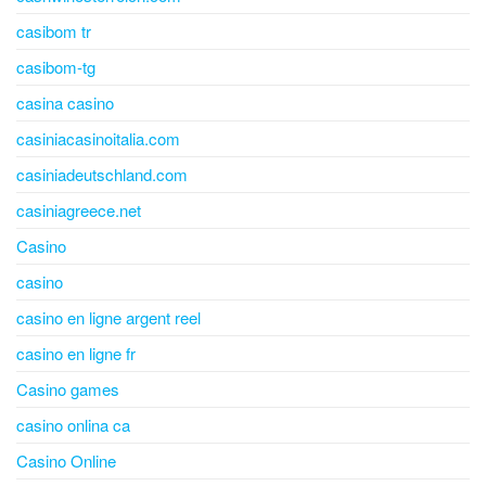
casibom tr
casibom-tg
casina casino
casiniacasinoitalia.com
casiniadeutschland.com
casiniagreece.net
Casino
casino
casino en ligne argent reel
casino en ligne fr
Casino games
casino onlina ca
Casino Online