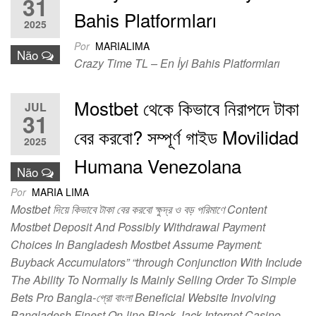
31
Bahis Platformları
2025
Por
MARIALIMA
Não
Crazy Time TL – En İyi Bahis Platformları
Mostbet থেকে কিভাবে নিরাপদে টাকা
JUL
31
বের করবো? সম্পূর্ণ গাইড Movilidad
2025
Humana Venezolana
Não
Por
MARIA LIMA
Mostbet দিয়ে কিভাবে টাকা বের করবো ক্ষুদ্র ও বড় পরিমাণে Content
Mostbet Deposit And Possibly Withdrawal Payment
Choices In Bangladesh Mostbet Assume Payment:
Buyback Accumulators” “through Conjunction With Include
The Ability To Normally Is Mainly Selling Order To Simple
Bets Pro Bangla-প্রো বাংলা Beneficial Website Involving
Bangladesh Finest On-line Black Jack Internet Casino