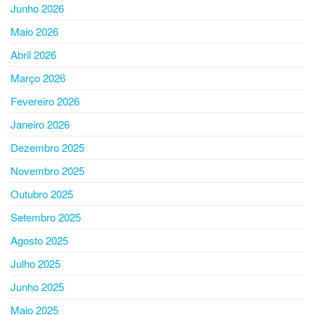
Junho 2026
Maio 2026
Abril 2026
Março 2026
Fevereiro 2026
Janeiro 2026
Dezembro 2025
Novembro 2025
Outubro 2025
Setembro 2025
Agosto 2025
Julho 2025
Junho 2025
Maio 2025