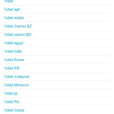
1xbet
1xbet apk
1xbet arabic
1xbet Casino AZ
1xbet casino BD
1xbet egypt
1xbet india
1xbet Korea
1xbet KR
1xbet malaysia
1xbet Morocco
1xbet pt
1xbet RU
1xbet russia