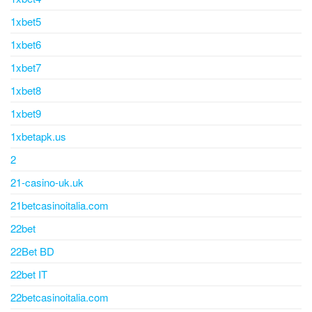
1xbet5
1xbet6
1xbet7
1xbet8
1xbet9
1xbetapk.us
2
21-casino-uk.uk
21betcasinoitalia.com
22bet
22Bet BD
22bet IT
22betcasinoitalia.com