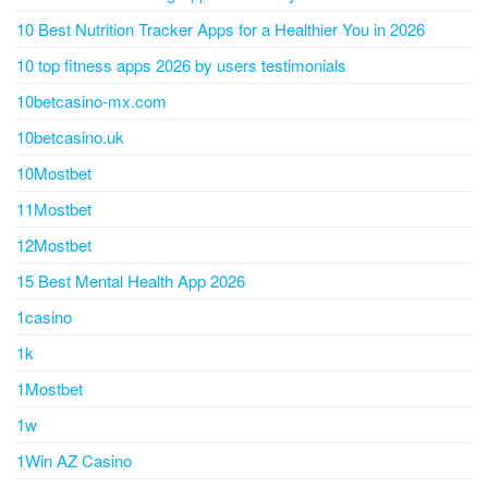
10 Best Nutrition Tracker Apps for a Healthier You in 2026
10 top fitness apps 2026 by users testimonials
10betcasino-mx.com
10betcasino.uk
10Mostbet
11Mostbet
12Mostbet
15 Best Mental Health App 2026
1casino
1k
1Mostbet
1w
1Win AZ Casino