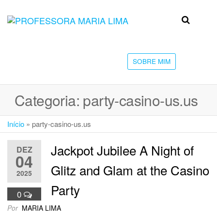
Skip
to
Professora
Teu
the
caminho
Maria Lima
content
até a
faculdade
SOBRE MIM
Categoria:
party-casino-us.us
Início
»
party-casino-us.us
Jackpot Jubilee A Night of
DEZ
04
Glitz and Glam at the Casino
2025
Party
0
Por
MARIA LIMA