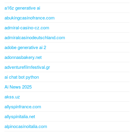
a16z generative ai
abukingcasinofrance.com
admiral-casino-cz.com
admiralcasinodeutschland.com
adobe generative ai 2
adonnasbakery.net
adventurefilmfestival.gr
ai chat bot python
Ai News 2025
akss.uz
allyspinfrance.com
allyspinitalia.net
alpinocasinoitalia.com