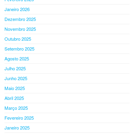
Janeiro 2026
Dezembro 2025
Novembro 2025
Outubro 2025
Setembro 2025
Agosto 2025
Julho 2025
Junho 2025
Maio 2025
Abril 2025
Março 2025
Fevereiro 2025
Janeiro 2025