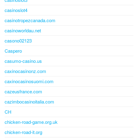
casinoslot4
casinotropezcanada.com
casinoworldau.net
casono02123
Caspero
casumo-casino.us
caxinocasinonz.com
caxinocasinosuomi.com
cazeusfrance.com
cazimbocasinoitalia.com
CH
chicken-road-game.org.uk
chicken-road-it.org