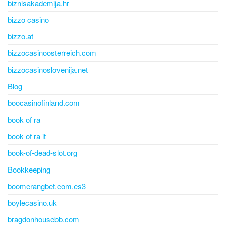
biznisakademija.hr
bizzo casino
bizzo.at
bizzocasinoosterreich.com
bizzocasinoslovenija.net
Blog
boocasinofinland.com
book of ra
book of ra it
book-of-dead-slot.org
Bookkeeping
boomerangbet.com.es3
boylecasino.uk
bragdonhousebb.com