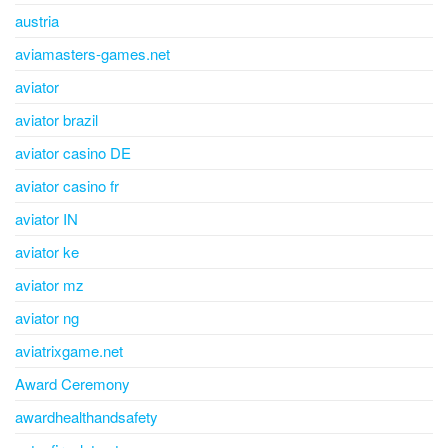
austria
aviamasters-games.net
aviator
aviator brazil
aviator casino DE
aviator casino fr
aviator IN
aviator ke
aviator mz
aviator ng
aviatrixgame.net
Award Ceremony
awardhealthandsafety