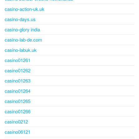
casino-action-uk.uk
casino-days.us
casino-glory india
casino-lab-de.com
casino-labuk.uk
casino01261
casino01262
casino01263
casino01264
casino01265
casino01266
casino0212
casino06121