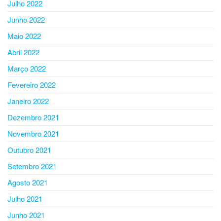
Julho 2022
Junho 2022
Maio 2022
Abril 2022
Março 2022
Fevereiro 2022
Janeiro 2022
Dezembro 2021
Novembro 2021
Outubro 2021
Setembro 2021
Agosto 2021
Julho 2021
Junho 2021