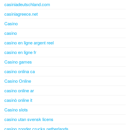
casiniadeutschland.com
casiniagreece.net
Casino
casino
casino en ligne argent reel
casino en ligne fr
Casino games
casino onlina ca
Casino Online
casino online ar
casinò online it
Casino slots
casino utan svensk licens
casino zonder crucks netherlands