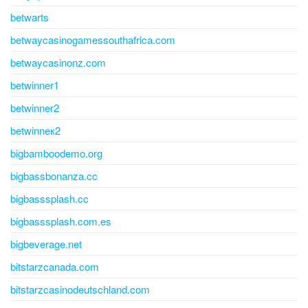
betwarts
betwaycasinogamessouthafrica.com
betwaycasinonz.com
betwinner1
betwinner2
betwinneк2
bigbamboodemo.org
bigbassbonanza.cc
bigbasssplash.cc
bigbasssplash.com.es
bigbeverage.net
bitstarzcanada.com
bitstarzcasinodeutschland.com