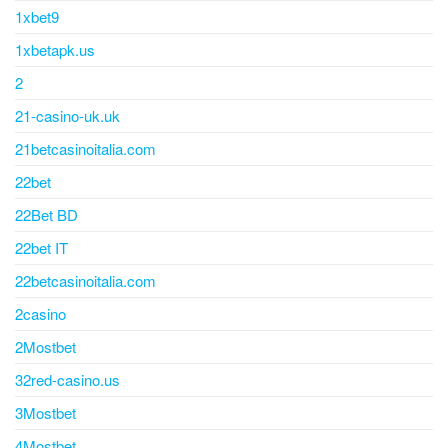
1xbet9
1xbetapk.us
2
21-casino-uk.uk
21betcasinoitalia.com
22bet
22Bet BD
22bet IT
22betcasinoitalia.com
2casino
2Mostbet
32red-casino.us
3Mostbet
4Mostbet