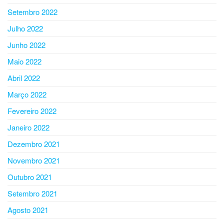
Setembro 2022
Julho 2022
Junho 2022
Maio 2022
Abril 2022
Março 2022
Fevereiro 2022
Janeiro 2022
Dezembro 2021
Novembro 2021
Outubro 2021
Setembro 2021
Agosto 2021