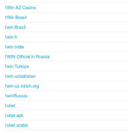
1Win AZ Casino
1Win Brasil
1win Brazil
1win fr
1win India
1WIN Official In Russia
1win Turkiye
1win uzbekistan
1win-uz-kirish.org
1winRussia
1xbet
1xbet apk
1xbet arabic