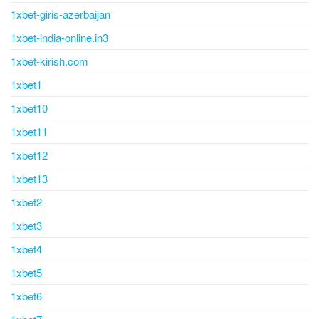
1xbet-giris-azerbaijan
1xbet-india-online.in3
1xbet-kirish.com
1xbet1
1xbet10
1xbet11
1xbet12
1xbet13
1xbet2
1xbet3
1xbet4
1xbet5
1xbet6