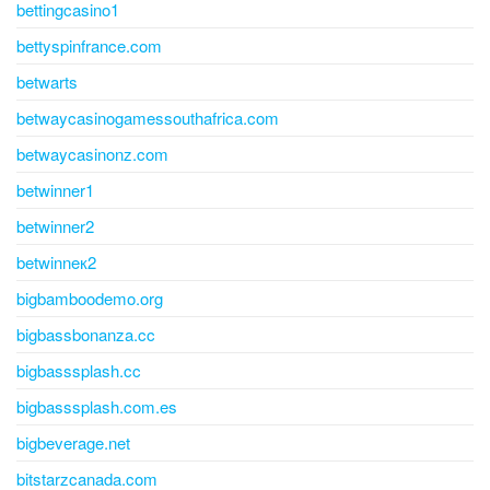
bettingcasino1
bettyspinfrance.com
betwarts
betwaycasinogamessouthafrica.com
betwaycasinonz.com
betwinner1
betwinner2
betwinneк2
bigbamboodemo.org
bigbassbonanza.cc
bigbasssplash.cc
bigbasssplash.com.es
bigbeverage.net
bitstarzcanada.com