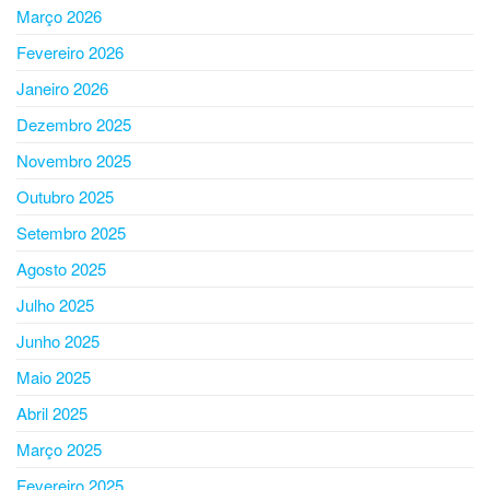
Março 2026
Fevereiro 2026
Janeiro 2026
Dezembro 2025
Novembro 2025
Outubro 2025
Setembro 2025
Agosto 2025
Julho 2025
Junho 2025
Maio 2025
Abril 2025
Março 2025
Fevereiro 2025