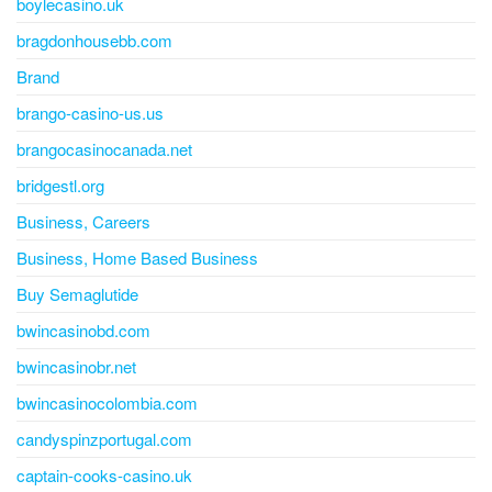
boylecasino.uk
bragdonhousebb.com
Brand
brango-casino-us.us
brangocasinocanada.net
bridgestl.org
Business, Careers
Business, Home Based Business
Buy Semaglutide
bwincasinobd.com
bwincasinobr.net
bwincasinocolombia.com
candyspinzportugal.com
captain-cooks-casino.uk