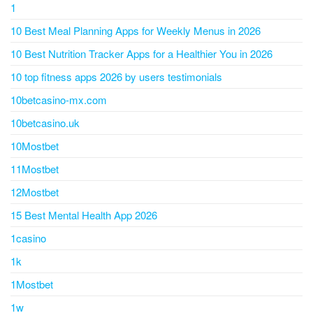
1
10 Best Meal Planning Apps for Weekly Menus in 2026
10 Best Nutrition Tracker Apps for a Healthier You in 2026
10 top fitness apps 2026 by users testimonials
10betcasino-mx.com
10betcasino.uk
10Mostbet
11Mostbet
12Mostbet
15 Best Mental Health App 2026
1casino
1k
1Mostbet
1w