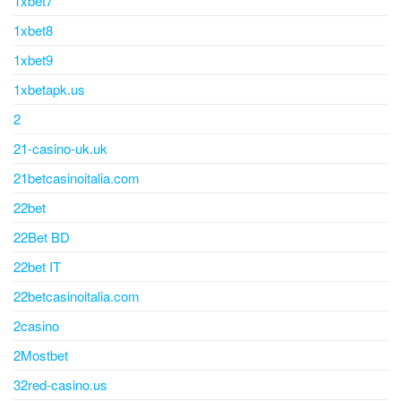
1xbet7
1xbet8
1xbet9
1xbetapk.us
2
21-casino-uk.uk
21betcasinoitalia.com
22bet
22Bet BD
22bet IT
22betcasinoitalia.com
2casino
2Mostbet
32red-casino.us