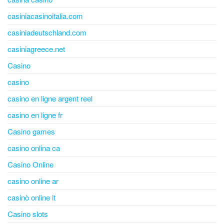
casiniacasinoitalia.com
casiniadeutschland.com
casiniagreece.net
Casino
casino
casino en ligne argent reel
casino en ligne fr
Casino games
casino onlina ca
Casino Online
casino online ar
casinò online it
Casino slots