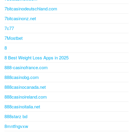
7bitcasinodeutschland.com
7bitcasinonz.net
7c77
7Mostbet
8
8 Best Weight Loss Apps in 2025
888-casinofrance.com
888casinobg.com
888casinocanada.net
888casinoireland.com
888casinoitalia.net
888starz bd
8mntfngvxw