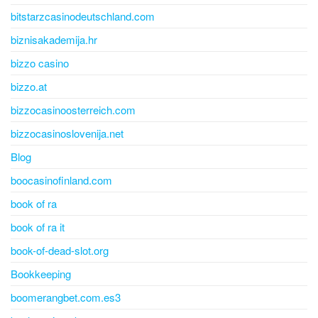
bitstarzcasinodeutschland.com
biznisakademija.hr
bizzo casino
bizzo.at
bizzocasinoosterreich.com
bizzocasinoslovenija.net
Blog
boocasinofinland.com
book of ra
book of ra it
book-of-dead-slot.org
Bookkeeping
boomerangbet.com.es3