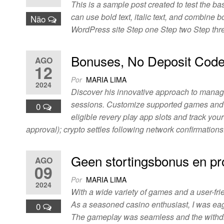
This is a sample post created to test the 
can use bold text, italic text, and combine bo
Não
WordPress site Step one Step two Step thre
Bonuses, No Deposit Code
AGO
12
Por
MARIA LIMA
2024
Discover his innovative approach to managi
sessions. Customize supported games and con
0
eligible revery play app slots and track you
approval); crypto settles following network confirmation
Geen stortingsbonus en p
AGO
09
Por
MARIA LIMA
2024
With a wide variety of games and a user-fri
As a seasoned casino enthusiast, I was eage
0
The gameplay was seamless and the withd