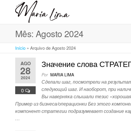
Skip
to
Professora
Teu
the
caminho
Maria Lima
content
até a
Mês:
Agosto 2024
faculdade
Início
»
Arquivo de Agosto 2024
Значение слова СТРАТЕ
AGO
28
Por
MARIA LIMA
2024
Сделали шаг, посмотрели на результат
следующий шаг. И наоборот, при налич
0
Вы наверняка слышали тезис «хорошая
Пример из бизнеса/операционки Без этого компо
компонент стратегии подразумевает создание кар
…