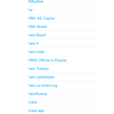
1Mostbet
1w
1Win AZ Casino
1Win Brasil
1win Brazil
1win fr
1win India
1WIN Official In Russia
1win Turkiye
1win uzbekistan
1win-uz-kirish.org
1winRussia
1xbet
1xbet apk