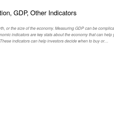
tion, GDP, Other Indicators
th, or the size of the economy. Measuring GDP can be complica
nomic indicators are key stats about the economy that can help 
These indicators can help investors decide when to buy or…