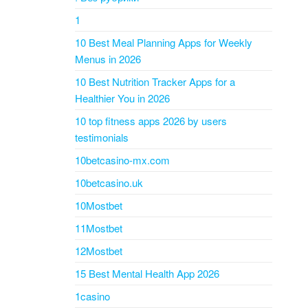
1
10 Best Meal Planning Apps for Weekly
Menus in 2026
10 Best Nutrition Tracker Apps for a
Healthier You in 2026
10 top fitness apps 2026 by users
testimonials
10betcasino-mx.com
10betcasino.uk
10Mostbet
11Mostbet
12Mostbet
15 Best Mental Health App 2026
1casino