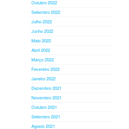
Outubro 2022
Setembro 2022
Julho 2022
Junho 2022
Maio 2022
Abril 2022
Março 2022
Fevereiro 2022
Janeiro 2022
Dezembro 2021
Novembro 2021
Outubro 2021
Setembro 2021
Agosto 2021