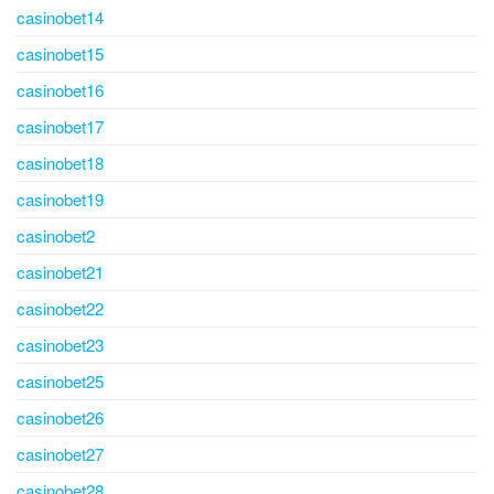
casinobet14
casinobet15
casinobet16
casinobet17
casinobet18
casinobet19
casinobet2
casinobet21
casinobet22
casinobet23
casinobet25
casinobet26
casinobet27
casinobet28