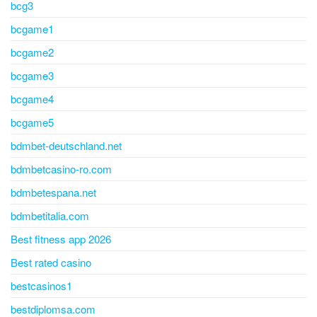
bcg3
bcgame1
bcgame2
bcgame3
bcgame4
bcgame5
bdmbet-deutschland.net
bdmbetcasino-ro.com
bdmbetespana.net
bdmbetitalia.com
Best fitness app 2026
Best rated casino
bestcasinos1
bestdiplomsa.com