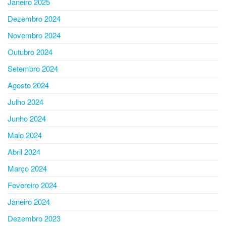
Janeiro 2025
Dezembro 2024
Novembro 2024
Outubro 2024
Setembro 2024
Agosto 2024
Julho 2024
Junho 2024
Maio 2024
Abril 2024
Março 2024
Fevereiro 2024
Janeiro 2024
Dezembro 2023