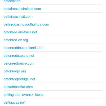
betcasino6
betfaircasinoireland.com
betfaircasinoit.com
betfredcasinosouthafrica.com
betonred-australia.net
betonred-cz.org
betonreddeutschland.com
betonredespana.net
betonredfrance.com
betonredpl.win
betonredportugal.net
betsafepolska.com
betting utan svensk licens
bettingcasino1