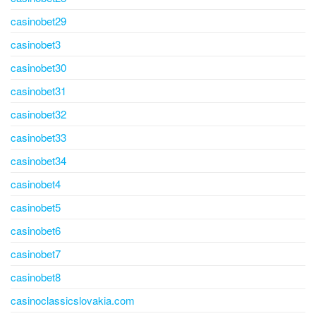
casinobet29
casinobet3
casinobet30
casinobet31
casinobet32
casinobet33
casinobet34
casinobet4
casinobet5
casinobet6
casinobet7
casinobet8
casinoclassicslovakia.com