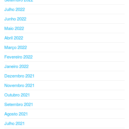
Julho 2022
Junho 2022
Maio 2022
Abril 2022
Março 2022
Fevereiro 2022
Janeiro 2022
Dezembro 2021
Novembro 2021
Outubro 2021
Setembro 2021
Agosto 2021
Julho 2021