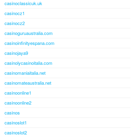
casinoclassicuk.uk
casinocz1
casinocz2
casinoguruaustralia.com
casinoinfinityespana.com
casinojaya9
casinolycasinoitalia.com
casinomaniaitalia.net
casinomateaustralia.net
casinoonline1
casinoonline2
casinos
casinoslot1
casinoslot2