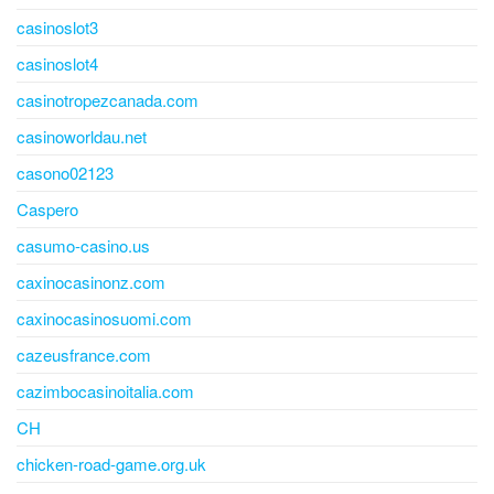
casinoslot3
casinoslot4
casinotropezcanada.com
casinoworldau.net
casono02123
Caspero
casumo-casino.us
caxinocasinonz.com
caxinocasinosuomi.com
cazeusfrance.com
cazimbocasinoitalia.com
CH
chicken-road-game.org.uk