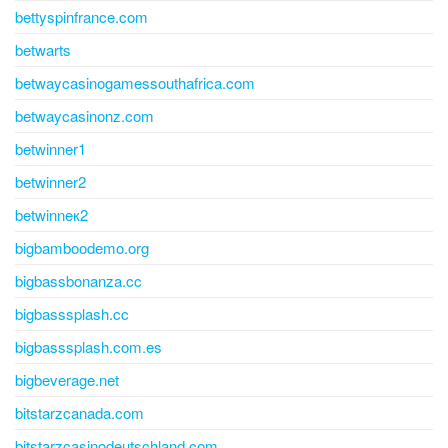
bettyspinfrance.com
betwarts
betwaycasinogamessouthafrica.com
betwaycasinonz.com
betwinner1
betwinner2
betwinneк2
bigbamboodemo.org
bigbassbonanza.cc
bigbasssplash.cc
bigbasssplash.com.es
bigbeverage.net
bitstarzcanada.com
bitstarzcasinodeutschland.com