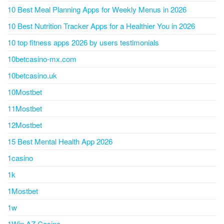
10 Best Meal Planning Apps for Weekly Menus in 2026
10 Best Nutrition Tracker Apps for a Healthier You in 2026
10 top fitness apps 2026 by users testimonials
10betcasino-mx.com
10betcasino.uk
10Mostbet
11Mostbet
12Mostbet
15 Best Mental Health App 2026
1casino
1k
1Mostbet
1w
1Win AZ Casino