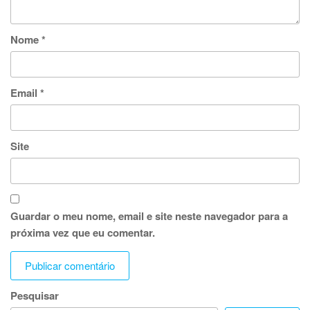
Nome
*
Email
*
Site
Guardar o meu nome, email e site neste navegador para a
próxima vez que eu comentar.
Pesquisar