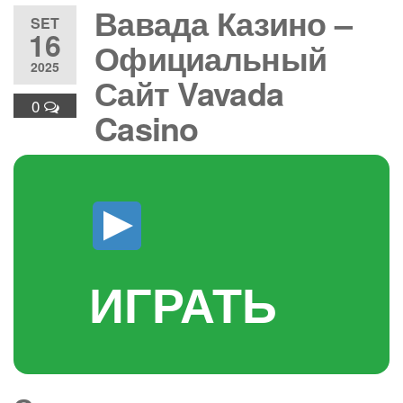
Вавада Казино –
SET
16
Официальный
2025
Сайт Vavada
0
Casino
ИГРАТЬ