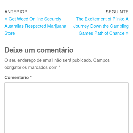
Navegação
Artigo
Ar
ANTERIOR
SEGUINTE
anterior
se
Get Weed On line Securely:
The Excitement of Plinko A
de
Australias Respected Marijuana
Journey Down the Gambling
artigos
Store
Games Path of Chance
Deixe um comentário
O seu endereço de email não será publicado.
Campos
obrigatórios marcados com
*
Comentário
*