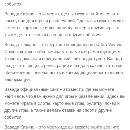
события.
Вавада Казино – это место, где вы можете найти все, что
вам нужно для игры и развлечений. Здесь вы можете играть
в слоты, карточные игры, рулетку, покер и другие игры, а
также делать ставки на спорт и другие события.
Вавада зеркало – это зеркало официального сайта Vavada
Casino, которое обеспечивает доступ к играм и функциям
казино, даже если официальный сайт недоступен. Вавада
вход – это процесс регистрации и входа в казино, который
обеспечивает безопасность и конфиденциальность вашей
информации.
Вавада официальный сайт – это место, где вы можете
найти все, что вам нужно для игры и развлечений. Здесь вы
можете играть в слоты, карточные игры, рулетку, покер и
другие игры, а также делать ставки на спорт и другие
события.
Вавада Казино – это место, где вы можете найти все, что