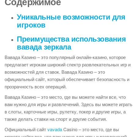
Содержимое
Уникальные возможности для
игроков
Преимущества использования
вавада зеркала
Вавада Казино – это популярный онлайн-казино, которое
предлагает игрокам широкий спектр развлекательных игр и
возможностей для ставок. Вавада Казино – это
официальный сайт, который обеспечивает безопасность и
прозрачность всех операций.
Вавада Казино – это место, где вы можете найти все, что
вам нужно для игры и развлечений. Здесь вы можете играть
в слоты, карточные игры, рулетку, покер и другие игры, а
также делать ставки на спорт и другие события.
Официальный сайт
vavada
Casino – это место, где вы
можете найти все, что вам нужно для игры и развлечений.