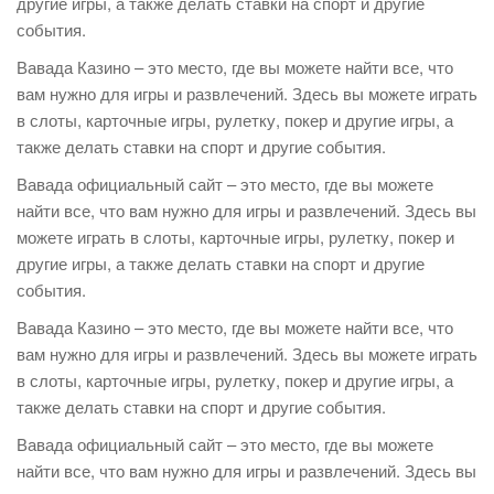
другие игры, а также делать ставки на спорт и другие
события.
Вавада Казино – это место, где вы можете найти все, что
вам нужно для игры и развлечений. Здесь вы можете играть
в слоты, карточные игры, рулетку, покер и другие игры, а
также делать ставки на спорт и другие события.
Вавада официальный сайт – это место, где вы можете
найти все, что вам нужно для игры и развлечений. Здесь вы
можете играть в слоты, карточные игры, рулетку, покер и
другие игры, а также делать ставки на спорт и другие
события.
Вавада Казино – это место, где вы можете найти все, что
вам нужно для игры и развлечений. Здесь вы можете играть
в слоты, карточные игры, рулетку, покер и другие игры, а
также делать ставки на спорт и другие события.
Вавада официальный сайт – это место, где вы можете
найти все, что вам нужно для игры и развлечений. Здесь вы