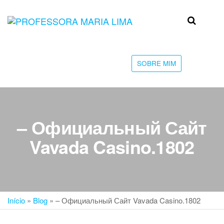
Skip
to
Professora
Teu
the
caminho
Maria Lima
content
até a
faculdade
SOBRE MIM
– Официальный Сайт
Vavada Casino.1802
Início
»
Blog
»
– Официальный Сайт Vavada Casino.1802