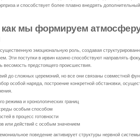
юрприза и способствует более плавно внедрять дополнительный
: как мы формируем атмосфер
м
 существенную эмоциональную роль, создавая структурирован
м. Эти поступки в ирвин казино способствуют направлять фоку
ь весомость предстоящего происшествия.
вий до сложных церемоний, но все они связаны совместной фу
бор особой наряда, построение конкретной обстановки, осущес
нения.
о режима и хронологических границ
 среды особым способом
стей в процесс готовности
ов или действий с особым значением
емониальное поведение активирует структуры нервной системы