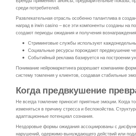
Бренды применяют анонсы, предварительные показы, пр
среди потребителей.
Развлекательная отрасль особенно талантлива в созда
наград в irwin casino – все эти компоненты созданы на
создают периоды ожидания и получения вознаграждени
Стриминговые службы используют каждонедельный
Социальные ресурсы порождают предвкушение че
Событийный реклама базируется на построении ун
Понимание нейромаркетинга разрешает компаниям форми
систему томления у клиентов, создавая стабильные эм
Когда предвкушение превр
Не всегда томление приносит приятные эмоции. Когда 
изменяться в причину стресса и беспокойства. Структу
адаптационные потенциал сознания.
Нездоровые формы ожидания ассоциированы с дисфунк
нарушений, одержимо-вынуждающего действий или пода