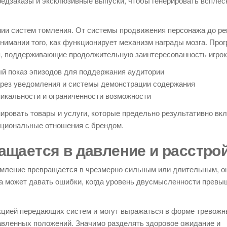
едзаказы и эксклюзивные выпуски, чтобы генерировать всплес
нии систем томления. От системы продвижения персонажа до р
 понимании того, как функционирует механизм награды мозга. Пр
я, поддерживающие продолжительную заинтересованность игрок
 показ эпизодов для поддержания аудитории
рез уведомления и системы демонстрации содержания
икальности и ограниченности возможности
ровать товары и услуги, которые предельно результативно вк
оциональные отношения с брендом.
ащается в давление и расстро
томление превращается в чрезмерно сильным или длительным, о
ра может давать ошибки, когда уровень двусмысленности превы
цией передающих систем и могут выражаться в форме тревож
вленных положений. Значимо разделять здоровое ожидание и