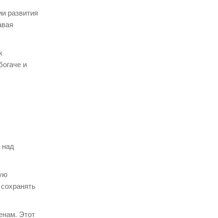
ии развития
авая
к
богаче и
 над
ую
 сохранять
енам. Этот