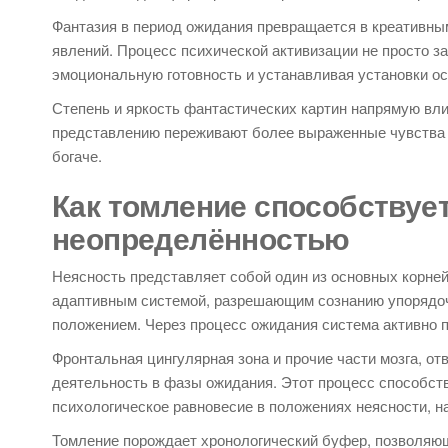
Фантазия в период ожидания превращается в креативны
явлений. Процесс психической активизации не просто з
эмоциональную готовность и устанавливая установки ос
Степень и яркость фантастических картин напрямую вли
представлению переживают более выраженные чувства то
богаче.
Как томление способствуе
неопределённостью
Неясность представляет собой один из основных корне
адаптивным системой, разрешающим сознанию упорядоч
положением. Через процесс ожидания система активно 
Фронтальная цингулярная зона и прочие части мозга, о
деятельность в фазы ожидания. Этот процесс способс
психологическое равновесие в положениях неясности, нап
Томление порождает хронологический буфер, позволяющ