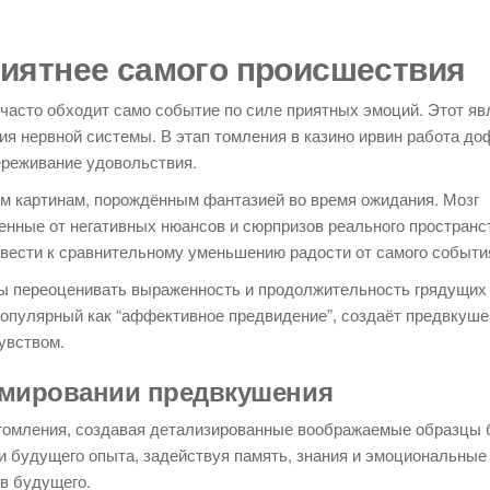
риятнее самого происшествия
 часто обходит само событие по силе приятных эмоций. Этот яв
я нервной системы. В этап томления в казино ирвин работа д
переживание удовольствия.
м картинам, порождённым фантазией во время ожидания. Мозг
нные от негативных нюансов и сюрпризов реального пространс
вести к сравнительному уменьшению радости от самого событи
ны переоценивать выраженность и продолжительность грядущих
опулярный как “аффективное предвидение”, создаёт предвкуше
увством.
рмировании предвкушения
 томления, создавая детализированные воображаемые образцы
ии будущего опыта, задействуя память, знания и эмоциональные
в будущего.