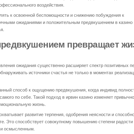
офессионального воздействия.
лять к освоенной беспомощности и снижению побуждения к
тичными ожиданиями и положительным предвкушением в казино 
я.
предвкушением превращает жи
явления ожидания существенно расширяет спектр позитивных п
бнаруживать источники счастья не только в моментах реализаци
анный способ к ощущению предвкушения, когда индивид полнос
самого по себе. Такой подход в ирвин казино изменяет привычн
эмоциональную жизнь.
охватывает развитие терпения, одобрения неясности и способн
тате. Это способствует совокупному повышению степени радости
 и осмысленным.