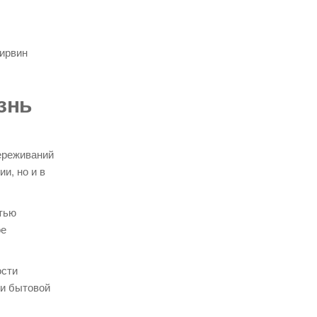
ирвин
знь
ереживаний
и, но и в
тью
ое
ости
 и бытовой