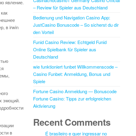
Casinachocasino1 Germany Casino Official
мо явление.
– Review für Spieler aus Deutschland
 как
Bedienung und Navigation Casino App:
ынешнее
JustCasino Bonuscode – So sicherst du dir
 в irwin
den Vorteil
Funid Casino Review: Echtgeld Funid
Online Spielbank für Spieler aus
Deutschland
стью
wie funktioniert funbet Willkommenscode –
ся
Casino Funbet: Anmeldung, Bonus und
темы,
Spiele
Fortune Casino Anmeldung — Bonuscode
ного
Fortune Casino: Tipps zur erfolgreichen
х эмоций.
Aktivierung
одробности
Recent Comments
изации
сти в
É brasileiro e quer ingressar no