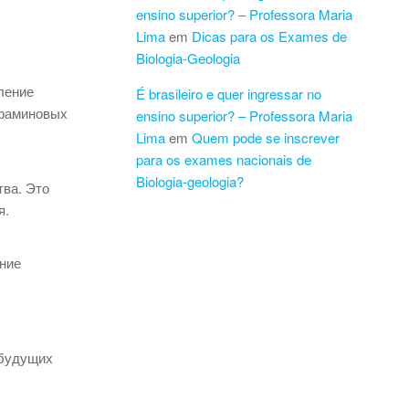
ensino superior? – Professora Maria
Lima
em
Dicas para os Exames de
Biologia-Geologia
ление
É brasileiro e quer ingressar no
офаминовых
ensino superior? – Professora Maria
Lima
em
Quem pode se inscrever
para os exames nacionais de
Biologia-geologia?
тва. Это
я.
ние
 будущих