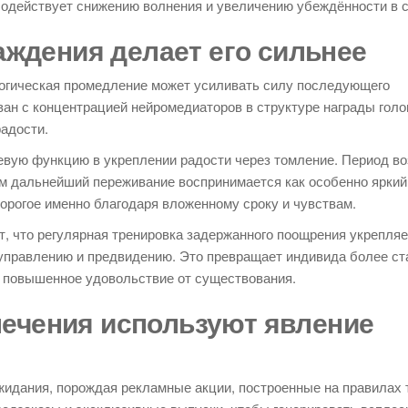
содействует снижению волнения и увеличению убеждённости в с
ждения делает его сильнее
логическая промедление может усиливать силу последующего
ван с концентрацией нейромедиаторов в структуре награды голо
адости.
евую функцию в укреплении радости через томление. Период в
ом дальнейший переживание воспринимается как особенно яркий
орогое именно благодаря вложенному сроку и чувствам.
, что регулярная тренировка задержанного поощрения укрепля
оуправлению и предвидению. Это превращает индивида более с
 повышенное удовольствие от существования.
лечения используют явление
жидания, порождая рекламные акции, построенные на правилах 