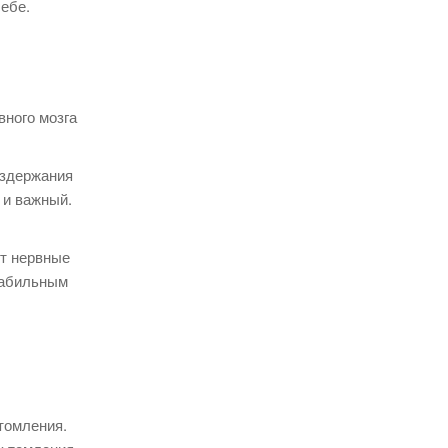
ебе.
вного мозга
оздержания
 и важный.
ет нервные
табильным
томления.