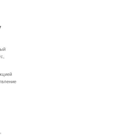
у
ный
с,
нкцией
твление
,