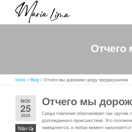
Skip
to
Professora
Teu
the
caminho
Maria Lima
content
até a
faculdade
Отчего
Início
»
Blog
»
Отчего мы дорожим среду предвкушения
Отчего мы дорож
NOV
25
Среда томления обволакивает нас кругом,
2025
долгожданного происшествия. Это положен
замедляется, а любая момент наполняется 
Não