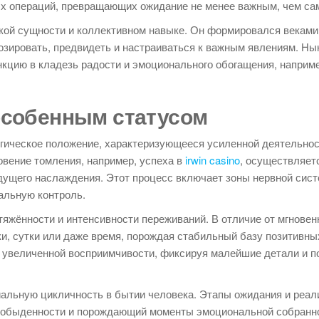
х операций, превращающих ожидание не менее важным, чем са
кой сущности и коллективном навыке. Он формировался веками
озировать, предвидеть и настраиваться к важным явлениям. Н
ию в кладезь радости и эмоционального обогащения, например,
особенным статусом
гическое положение, характеризующееся усиленной деятельно
овение томления, например, успеха в
irwin casino
, осуществляет
ущего наслаждения. Этот процесс включает зоны нервной сис
альную контроль.
тяжённости и интенсивности переживаний. В отличие от мгновен
и, сутки или даже время, порождая стабильный базу позитивны
 увеличенной восприимчивости, фиксируя малейшие детали и п
альную цикличность в бытии человека. Этапы ожидания и реал
обыденности и порождающий моменты эмоциональной собранно