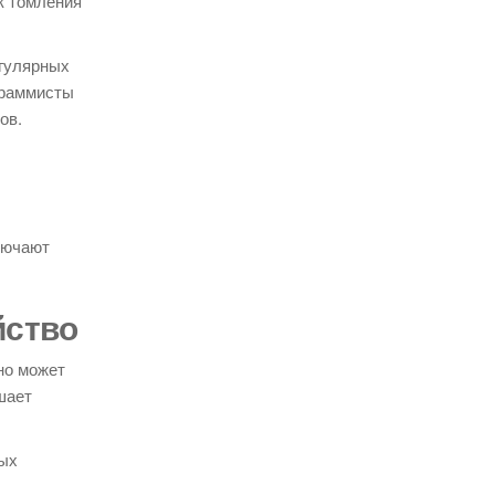
к томления
егулярных
ограммисты
ов.
лючают
йство
но может
шает
ных