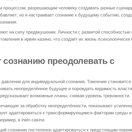
м процессом, разрешающим человеку создавать разные сценар
абавляет, но и настраивает сознание к будущему событию, созд
ознания.
яют на силу предвкушения. Личности с развитой способностью 
мления в ирвин казино, что создаёт их жизнь психологически 
т сознанию преодолевать с
й давления для индивидуальной сознания. Томление становится
ивать неопределённое будущее и порождать видимость власти
предсказывает возможные планы, снижая уровень тревожности.
твечающие за обработку неопределённости, показывают усиленн
твует адаптироваться к трансформирующимся факторам среды и
ример, в irwin casino.
ий сознанию постепенно адаптироваться к предстоящим перем