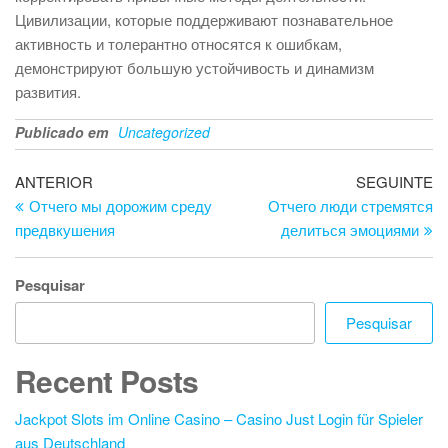
Цивилизации, которые поддерживают познавательное
активность и толерантно относятся к ошибкам,
демонстрируют большую устойчивость и динамизм
развития.
Publicado em
Uncategorized
Navegação
Artigo
Ar
ANTERIOR
SEGUINTE
anterior
se
Отчего мы дорожим среду
Отчего люди стремятся
de
предвкушения
делиться эмоциями
artigos
Pesquisar
Pesquisar
Recent Posts
Jackpot Slots im Online Casino – Casino Just Login für Spieler
aus Deutschland