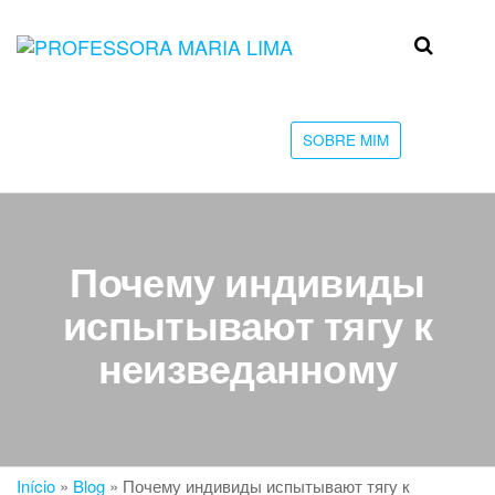
Skip
to
Professora
Teu
the
caminho
Maria Lima
content
até a
faculdade
SOBRE MIM
Почему индивиды
испытывают тягу к
неизведанному
Início
»
Blog
»
Почему индивиды испытывают тягу к