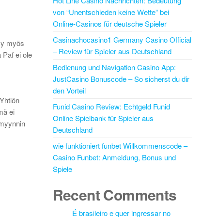
Hot Line Casino Nachrichten: Bedeutung
von “Unentschieden keine Wette” bei
Online-Casinos für deutsche Spieler
Casinachocasino1 Germany Casino Official
tyy myös
– Review für Spieler aus Deutschland
 Paf ei ole
Bedienung und Navigation Casino App:
JustCasino Bonuscode – So sicherst du dir
den Vorteil
 Yhtiön
Funid Casino Review: Echtgeld Funid
mä ei
Online Spielbank für Spieler aus
n myynnin
Deutschland
wie funktioniert funbet Willkommenscode –
Casino Funbet: Anmeldung, Bonus und
Spiele
Recent Comments
É brasileiro e quer ingressar no