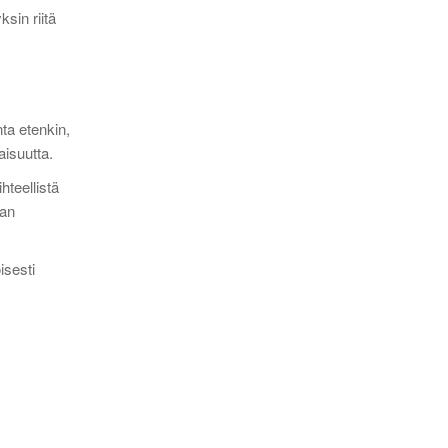
sin riitä
nta etenkin,
aisuutta.
hteellistä
aan
isesti