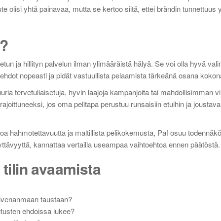
 olisi yhtä painavaa, mutta se kertoo siitä, ettei brändin tunnettuus yk
i?
tun ja hillityn palvelun ilman ylimääräistä hälyä. Se voi olla hyvä vali
ehdot nopeasti ja pidät vastuullista pelaamista tärkeänä osana kokon
uria tervetuliaisetuja, hyvin laajoja kampanjoita tai mahdollisimman vii
joittuneeksi, jos oma pelitapa perustuu runsaisiin etuihin ja joustav
poa hahmotettavuutta ja maltillista pelikokemusta, Paf osuu todennäkö
näyttävyyttä, kannattaa vertailla useampaa vaihtoehtoa ennen päätöstä.
 tilin avaamista
t Ahvenanmaan taustaan?
utusten ehdoissa lukee?