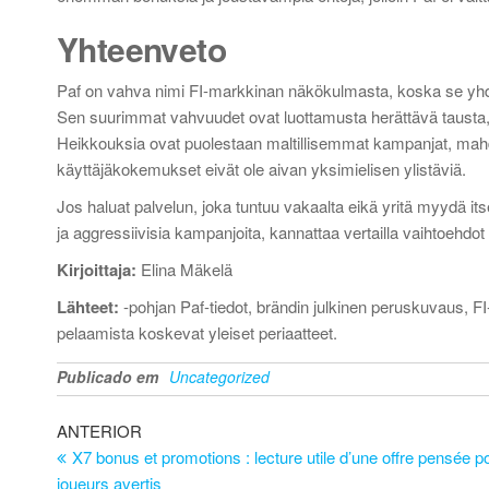
Yhteenveto
Paf on vahva nimi FI-markkinan näkökulmasta, koska se yhdist
Sen suurimmat vahvuudet ovat luottamusta herättävä tausta,
Heikkouksia ovat puolestaan maltillisemmat kampanjat, mahdo
käyttäjäkokemukset eivät ole aivan yksimielisen ylistäviä.
Jos haluat palvelun, joka tuntuu vakaalta eikä yritä myydä its
ja aggressiivisia kampanjoita, kannattaa vertailla vaihtoehd
Kirjoittaja:
Elina Mäkelä
Lähteet:
-pohjan Paf-tiedot, brändin julkinen peruskuvaus, FI
pelaamista koskevat yleiset periaatteet.
Publicado em
Uncategorized
Navegação
Artigo
ANTERIOR
anterior
X7 bonus et promotions : lecture utile d’une offre pensée p
de
joueurs avertis