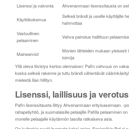
Lisenssi ja valvonta
Ahvenanmaan lisenssitausta on se
Selkeä brändi ja useille käyttäjille h
Käyttökokemus
hahmottaa
Vastuullinen
Vahva painotus hallittuun pelaamis
pelaaminen
Monien lähteiden mukaan yleisesti l
Mainearviot
toimija
Yllä oleva tiivistys kertoo olennaisen: Pafin vahvuus on vaka
koska selkeä rakenne ja tuttu brändi vähentävät väärinkäsityk
mielestä liian hillityn.
Lisenssi, laillisuus ja vero
Pafin lisenssitausta liittyy Ahvenanmaan erityisasemaan. 
rahapeliyhtiö, ja suomalaisille pelaajille Pafilla pelaaminen o
monelle pelaajalle käytännön tasolla ratkaiseva asia.
On kuitenkin syytä huomata kaksi asiaa. Ensinnäkin Paf 