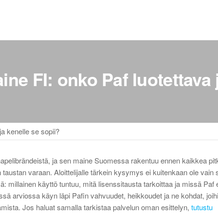
ine FI: onko Paf luotettava 
ja kenelle se sopii?
hapelibrändeistä, ja sen maine Suomessa rakentuu ennen kaikkea pit
 taustan varaan. Aloittelijalle tärkein kysymys ei kuitenkaan ole vain
ä: millainen käyttö tuntuu, mitä lisenssitausta tarkoittaa ja missä Paf
ässä arviossa käyn läpi Pafin vahvuudet, heikkoudet ja ne kohdat, joih
vaamista. Jos haluat samalla tarkistaa palvelun oman esittelyn,
tutustu