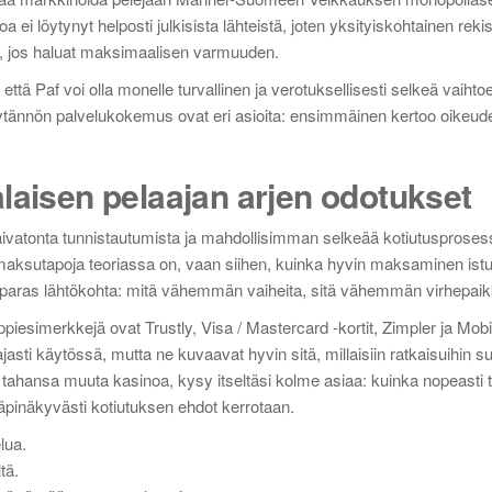
 löytynyt helposti julkisista lähteistä, joten yksityiskohtainen rekist
a, jos haluat maksimaalisen varmuuden.
tä Paf voi olla monelle turvallinen ja verotuksellisesti selkeä vaihto
a käytännön palvelukokemus ovat eri asioita: ensimmäinen kertoo oikeud
laisen pelaajan arjen odotukset
vaivatonta tunnistautumista ja mahdollisimman selkeää kotiutusprosess
tä maksutapoja teoriassa on, vaan siihen, kuinka hyvin maksaminen ist
on paras lähtökohta: mitä vähemmän vaiheita, sitä vähemmän virhepaik
yppiesimerkkejä ovat Trustly, Visa / Mastercard -kortit, Zimpler ja Mob
ajasti käytössä, mutta ne kuvaavat hyvin sitä, millaisiin ratkaisuihin 
ä tahansa muuta kasinoa, kysy itseltäsi kolme asiaa: kuinka nopeasti t
läpinäkyvästi kotiutuksen ehdot kerrotaan.
lua.
tä.