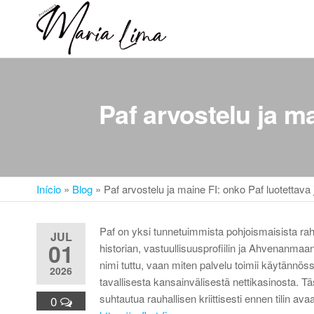
Skip
to
Professora
Teu
the
caminho
Maria Lima
content
até a
faculdade
Paf arvostelu ja ma
Início
»
Blog
»
Paf arvostelu ja maine FI: onko Paf luotettava 
Paf on yksi tunnetuimmista pohjoismaisista ra
JUL
01
historian, vastuullisuusprofiilin ja Ahvenanmaan
nimi tuttu, vaan miten palvelu toimii käytännöss
2026
tavallisesta kansainvälisestä nettikasinosta. T
suhtautua rauhallisen kriittisesti ennen tilin a
0