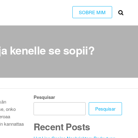
SOBRE MIM
ja kenelle se sopii?
Pesquisar
kän
Pesquisar
 se, onko
 eroaa
Recent Posts
in kannattaa