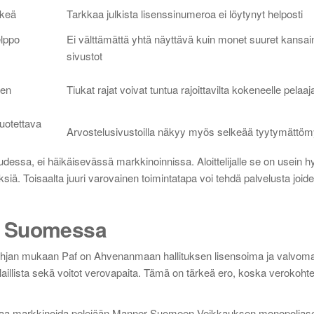
lkeä
Tarkkaa julkista lisenssinumeroa ei löytynyt helposti
elppo
Ei välttämättä yhtä näyttävä kuin monet suuret kansai
sivustot
een
Tiukat rajat voivat tuntua rajoittavilta kokeneelle pelaaja
uotettava
Arvostelusivustoilla näkyy myös selkeää tyytymättöm
udessa, ei häikäisevässä markkinoinnissa. Aloittelijalle se on usein h
siä. Toisaalta juuri varovainen toimintatapa voi tehdä palvelusta joid
tus Suomessa
-pohjan mukaan Paf on Ahvenanmaan hallituksen lisensoima ja valvom
n laillista sekä voitot verovapaita. Tämä on tärkeä ero, koska verokoht
ei saa markkinoida pelejään Manner-Suomeen Veikkauksen monopolia