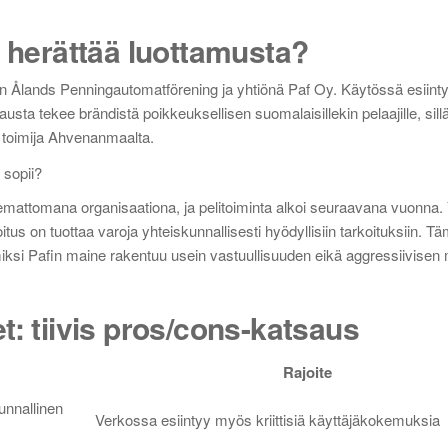
i herättää luottamusta?
eltään Ålands Penningautomatförening ja yhtiönä Paf Oy. Käytössä esiin
sta tekee brändistä poikkeuksellisen suomalaisillekin pelaajille, sillä
 toimija Ahvenanmaalta.
emattomana organisaationa, ja pelitoiminta alkoi seuraavana vuonna.
s on tuottaa varoja yhteiskunnallisesti hyödyllisiin tarkoituksiin. Tä
, miksi Pafin maine rakentuu usein vastuullisuuden eikä aggressiivise
t: tiivis pros/cons-katsaus
Rajoite
kunnallinen
Verkossa esiintyy myös kriittisiä käyttäjäkokemuksia