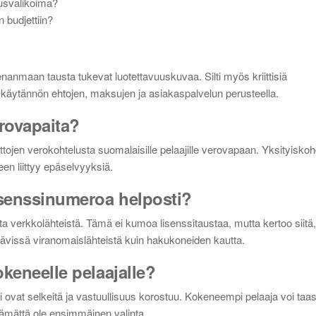
usvalikoima?
 budjettiin?
enanmaan tausta tukevat luotettavuuskuvaa. Silti myös kriittisiä
 käytännön ehtojen, maksujen ja asiakaspalvelun perusteella.
erovapaita?
ojen verokohtelusta suomalaisille pelaajille verovapaan. Yksityiskoh
een liittyy epäselvyyksiä.
lisenssinumeroa helposti?
a verkkolähteistä. Tämä ei kumoa lisenssitaustaa, mutta kertoo siitä,
ttävissä viranomaislähteistä kuin hakukoneiden kautta.
okeneelle pelaajalle?
ndi ovat selkeitä ja vastuullisuus korostuu. Kokeneempi pelaaja voi taa
tämättä ole ensimmäinen valinta.