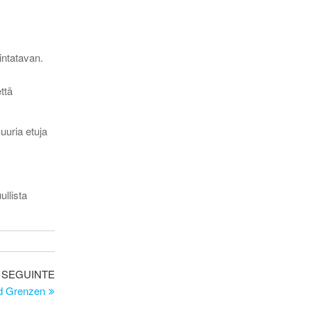
intatavan.
ttä
uuria etuja
ullista
Artigo
SEGUINTE
seguinte
nd Grenzen