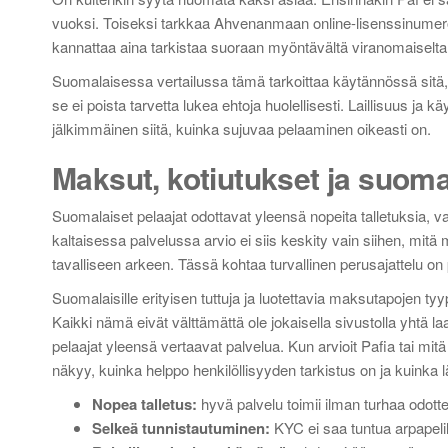
vuoksi. Toiseksi tarkkaa Ahvenanmaan online-lisenssinumeroa ei
kannattaa aina tarkistaa suoraan myöntävältä viranomaiselt
Suomalaisessa vertailussa tämä tarkoittaa käytännössä sitä, et
se ei poista tarvetta lukea ehtoja huolellisesti. Laillisuus j
jälkimmäinen siitä, kuinka sujuvaa pelaaminen oikeasti on.
Maksut, kotiutukset ja suoma
Suomalaiset pelaajat odottavat yleensä nopeita talletuksia, 
kaltaisessa palvelussa arvio ei siis keskity vain siihen, mi
tavalliseen arkeen. Tässä kohtaa turvallinen perusajattelu 
Suomalaisille erityisen tuttuja ja luotettavia maksutapojen ty
Kaikki nämä eivät välttämättä ole jokaisella sivustolla yhtä la
pelaajat yleensä vertaavat palvelua. Kun arvioit Pafia tai mit
näkyy, kuinka helppo henkilöllisyyden tarkistus on ja kuinka 
Nopea talletus:
hyvä palvelu toimii ilman turhaa odotte
Selkeä tunnistautuminen:
KYC ei saa tuntua arpapelil