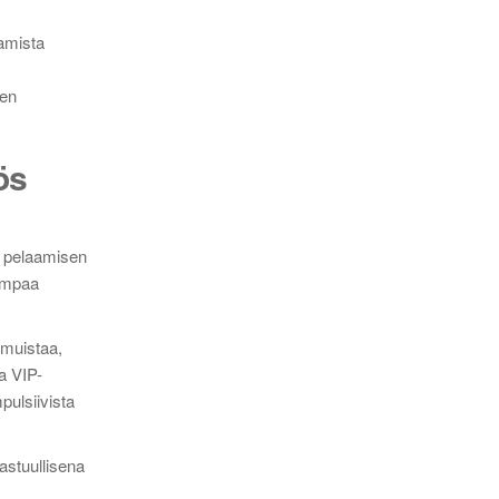
samista
jen
ös
än pelaamisen
rempaa
 muistaa,
ta VIP-
pulsiivista
astuullisena