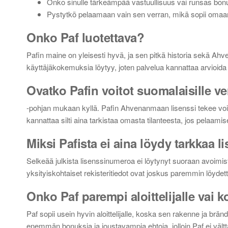
Onko sinulle tärkeämpää vastuullisuus vai runsas bon
Pystytkö pelaamaan vain sen verran, mikä sopii omaan
Onko Paf luotettava?
Pafin maine on yleisesti hyvä, ja sen pitkä historia sekä Ahv
käyttäjäkokemuksia löytyy, joten palvelua kannattaa arvioida
Ovatko Pafin voitot suomalaisille v
-pohjan mukaan kyllä. Pafin Ahvenanmaan lisenssi tekee voitt
kannattaa silti aina tarkistaa omasta tilanteesta, jos pelaamis
Miksi Pafista ei aina löydy tarkkaa 
Selkeää julkista lisenssinumeroa ei löytynyt suoraan avoimist
yksityiskohtaiset rekisteritiedot ovat joskus paremmin löyde
Onko Paf parempi aloittelijalle vai k
Paf sopii usein hyvin aloittelijalle, koska sen rakenne ja brä
enemmän bonuksia ja joustavampia ehtoja, jolloin Paf ei vält