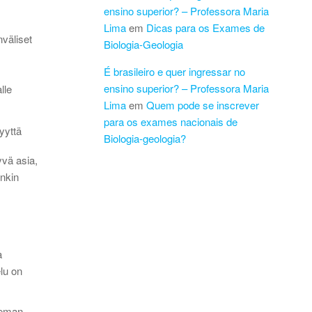
ensino superior? – Professora Maria
Lima
em
Dicas para os Exames de
nväliset
Biologia-Geologia
É brasileiro e quer ingressar no
ensino superior? – Professora Maria
lle
Lima
em
Quem pode se inscrever
para os exames nacionais de
yyttä
Biologia-geologia?
yvä asia,
enkin
a
elu on
seman