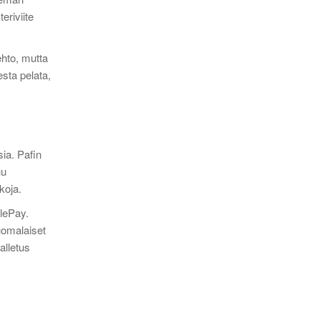
eriviite
ehto, mutta
esta pelata,
ia. Pafin
uu
koja.
ilePay.
suomalaiset
alletus