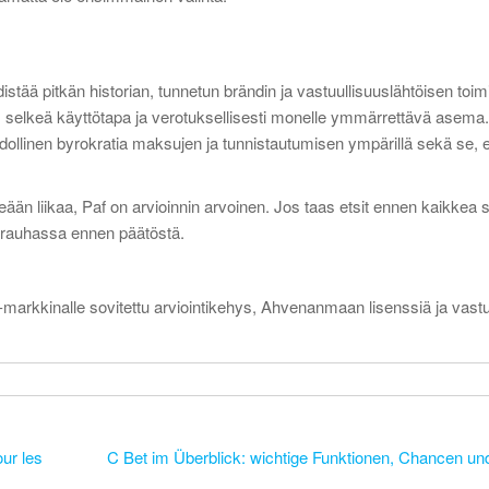
ää pitkän historian, tunnetun brändin ja vastuullisuuslähtöisen toim
 selkeä käyttötapa ja verotuksellisesti monelle ymmärrettävä asema.
llinen byrokratia maksujen ja tunnistautumisen ympärillä sekä se, e
eään liikaa, Paf on arvioinnin arvoinen. Jos taas etsit ennen kaikkea s
ot rauhassa ennen päätöstä.
-markkinalle sovitettu arviointikehys, Ahvenanmaan lisenssiä ja vastu
our les
C Bet im Überblick: wichtige Funktionen, Chancen u