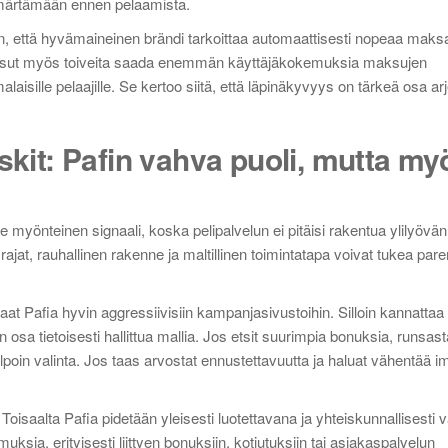
märtämään ennen pelaamista.
taan, että hyvämaineinen brändi tarkoittaa automaattisesti nopeaa mak
 noussut myös toiveita saada enemmän käyttäjäkokemuksia maksujen
laisille pelaajille. Se kertoo siitä, että läpinäkyvyys on tärkeä osa ar
skit: Pafin vahva puoli, mutta my
e myönteinen signaali, koska pelipalvelun ei pitäisi rakentua ylilyöv
rajat, rauhallinen rakenne ja maltillinen toimintatapa voivat tukea pa
aat Pafia hyvin aggressiivisiin kampanjasivustoihin. Silloin kannattaa
 osa tietoisesti hallittua mallia. Jos etsit suurimpia bonuksia, runsas
elpoin valinta. Jos taas arvostat ennustettavuutta ja haluat vähentää im
saalta Pafia pidetään yleisesti luotettavana ja yhteiskunnallisesti v
uksia, erityisesti liittyen bonuksiin, kotiutuksiin tai asiakaspalvelun