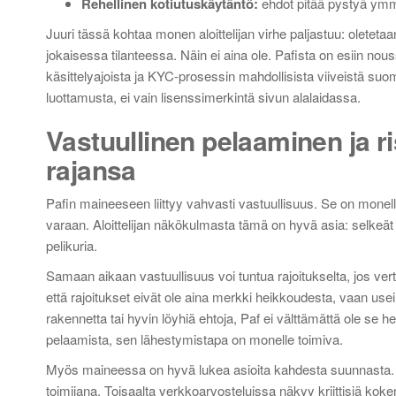
Rehellinen kotiutuskäytäntö:
ehdot pitää pystyä ym
Juuri tässä kohtaa monen aloittelijan virhe paljastuu: olete
jokaisessa tilanteessa. Näin ei aina ole. Pafista on esiin
käsittelyajoista ja KYC-prosessin mahdollisista viiveistä suoma
luottamusta, ei vain lisenssimerkintä sivun alalaidassa.
Vastuullinen pelaaminen ja ri
rajansa
Pafin maineeseen liittyy vahvasti vastuullisuus. Se on monell
varaan. Aloittelijan näkökulmasta tämä on hyvä asia: selkeät 
pelikuria.
Samaan aikaan vastuullisuus voi tuntua rajoitukselta, jos vert
että rajoitukset eivät ole aina merkki heikkoudesta, vaan usein
rakennetta tai hyvin löyhiä ehtoja, Paf ei välttämättä ole se h
pelaamista, sen lähestymistapa on monelle toimiva.
Myös maineessa on hyvä lukea asioita kahdesta suunnasta. Toi
toimijana. Toisaalta verkkoarvosteluissa näkyy kriittisiä kokem