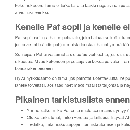
kokemukseen. Tämä ei tarkoita, että kaikki negatiivinen palaute
arviointikriteeriksi.
Kenelle Paf sopii ja kenelle e
Paf sopii usein parhaiten pelaajalle, joka haluaa selkeän, tunne
jos arvostat brändin pohjoismaista taustaa, haluat ymmärtää 
Sen sijaan Paf ei välttämättä ole paras vaihtoehto, jos etsit su
ulkoasua. Myös kokeneempi pelaaja voi kokea palvelun liian ra
bonusrakenteeseen.
Hyvä nyrkkisääntö on tämä: jos painotat luotettavuutta, help
lähelle toiveitasi. Jos taas haet maksimaalista tarjontaa ja 
Pikainen tarkistuslista ennen
Ymmärrätkö, mikä Paf on ja mistä sen maine syntyy?
Oletko tarkistanut, miten verotus ja laillisuus liittyvä
Tiedätkö, mitä maksutapojen, tunnistautumisen ja koti