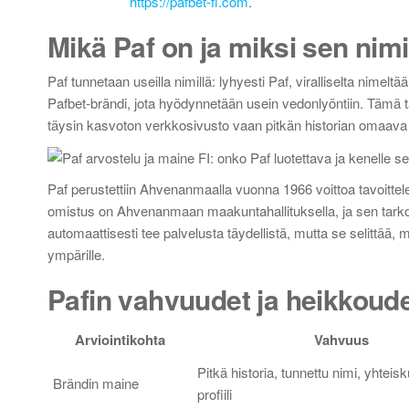
https://pafbet-fi.com
.
Mikä Paf on ja miksi sen nim
Paf tunnetaan useilla nimillä: lyhyesti Paf, viralliselta nim
Pafbet-brändi, jota hyödynnetään usein vedonlyöntiin. Tämä tau
täysin kasvoton verkkosivusto vaan pitkän historian omaava
Paf perustettiin Ahvenanmaalla vuonna 1966 voittoa tavoittel
omistus on Ahvenanmaan maakuntahallituksella, ja sen tarkoitu
automaattisesti tee palvelusta täydellistä, mutta se selittää
ympärille.
Pafin vahvuudet ja heikkoude
Arviointikohta
Vahvuus
Pitkä historia, tunnettu nimi, yhteis
Brändin maine
profiili