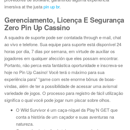
imersiva at the justa
pin up br
.
Gerenciamento, Licença E Segurança
Zero Pin Up Cassino
A squadra de suporte pode ser contatada through e-mail, chat
ao vivo e telefone. Sua equipe para suporte está disponível 24
horas por dia, 7 dias por semana, em virtude de auxiliar os
jogadores em qualquer afección que eles possam encontrar.
Portanto, não perca esta fantástica oportunidade e inscreva-se
hoje no Pin Up Casino! Você terá o máximo para sua
experiência para” “game com este enorme bônus de boas-
vindas, além de ter a possibilidade de acessar uma avismal
variedade de jogos. O processo para registro de fácil utilização
significa o qual você pode jogar num piscar sobre olhos.
O Wild Survivor é um caça-níquel da Play’N GET que
conta a história de um caçador e suas aventuras na
natureza.