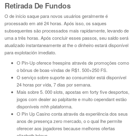
Retirada De Fundos
O de início saque para novos usuários geralmente é
processado em até 24 horas. Após isso, os saques
subsequentes são processados mais rapidamente, levando de
uma a três horas. Após concluir esses passos, seu saldo será
atualizado instantaneamente at the o dinheiro estará disponível
para explotación imediato.
O Pin-Up oferece freespins através de promoções como
o bônus de boas-vindas de R$1. 500+250 FS.
O serviço sobre suporte ao consumidor está disponível
24 horas por vida, 7 dias por semana.
Mais sobre 5. 000 slots, apostas em forty five desportos,
jogos com dealer ao palpitante e muito cependant estão
disponíveis mhh plataforma.
O Pin Up Casino conta através da experiência dos seus
anos de presença zero mercado, o o qual lhe permite
oferecer aos jogadores because melhores ofertas
elizabeth bónus.