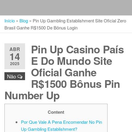
Início
»
Blog
»
Pin Up Gambling Establishment Site Oficial Zero
Brasil Ganhe R$1500 De Bônus Login
Pin Up Casino País
ABR
14
E Do Mundo Site
2025
Oficial Ganhe
Não
R$1500 Bônus Pin
Number Up
Content
Por Que Vale A Pena Encomendar No Pin
Up Gambling Establishment?