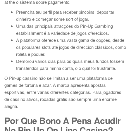
at the o sistema sobre pagamento.
Preencha teu perfil para receber pincoins, depositar
dinheiro e começar some sort of jogar.
Uma das principais atracções do Pin-Up Gambling
establishment é a variedade de jogos oferecidos.
A plataforma oferece uma vasta gama de opções, desde
os populares slots até jogos de direccion clássicos, como
roleta e pôquer.
Demorou vários dias para os quais meus fundos fossem
transferidos para minha conta, o o qual foi frustrante.
O Pin-up cassino não se limitan a ser uma plataforma de
games de fortuna e azar. A marca apresenta apostas
esportivas, entre várias diferentes categorias. Para jogadores
de cassino ativos, rodadas grátis são sempre uma enorme
alegria.
Por Que Bono A Pena Acudir
No Pin Up On Line Casino?