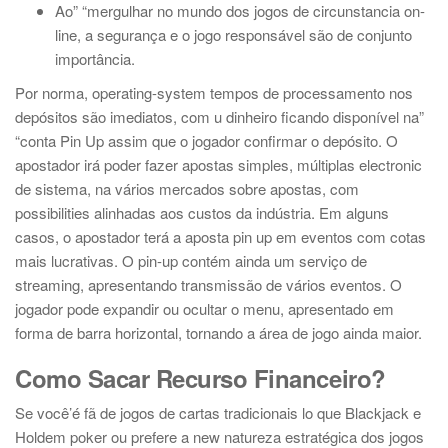
Ao” “mergulhar no mundo dos jogos de circunstancia on-
line, a segurança e o jogo responsável são de conjunto
importância.
Por norma, operating-system tempos de processamento nos
depósitos são imediatos, com u dinheiro ficando disponível na”
“conta Pin Up assim que o jogador confirmar o depósito. O
apostador irá poder fazer apostas simples, múltiplas electronic
de sistema, na vários mercados sobre apostas, com
possibilities alinhadas aos custos da indústria. Em alguns
casos, o apostador terá a aposta pin up em eventos com cotas
mais lucrativas. O pin-up contém ainda um serviço de
streaming, apresentando transmissão de vários eventos. O
jogador pode expandir ou ocultar o menu, apresentado em
forma de barra horizontal, tornando a área de jogo ainda maior.
Como Sacar Recurso Financeiro?
Se você’é fã de jogos de cartas tradicionais lo que Blackjack e
Holdem poker ou prefere a new natureza estratégica dos jogos