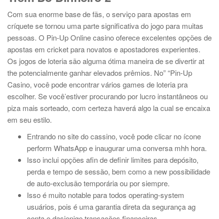
Com sua enorme base de fãs, o serviço para apostas em
críquete se tornou uma parte significativa do jogo para muitas
pessoas. O Pin-Up Online casino oferece excelentes opções de
apostas em cricket para novatos e apostadores experientes.
Os jogos de loteria são alguma ótima maneira de se divertir at
the potencialmente ganhar elevados prêmios. No” “Pin-Up
Casino, você pode encontrar vários games de loteria pra
escolher. Se você’estiver procurando por lucro instantâneos ou
piza mais sorteado, com certeza haverá algo la cual se encaixa
em seu estilo.
Entrando no site do cassino, você pode clicar no ícone
perform WhatsApp e inaugurar uma conversa mhh hora.
Isso inclui opções afin de definir limites para depósito,
perda e tempo de sessão, bem como a new possibilidade
de auto-exclusão temporária ou por siempre.
Isso é muito notable para todos operating-system
usuários, pois é uma garantia direta da segurança ag
conta e dasjenige transações financeiras.