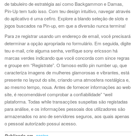
de tabuleiro de estratégia asi como Backgammon e Damas,
Pin-Up tem tudo isso. Com teu design intuitivo, navegar através
do aplicativo é uma cefiro. Explore a blando seleção de slots e
jogos buscados na Pin-up, em que a diversão nunca termina!
Para ze registrar usando um endereço de email, você precisará
determinar a opção apropriada no formulário. Em seguida, digite
teu e-mail, crie alguma senha, verifique sony ericsson há
marcas verdes indicando que você concorda com since regras
e groupe em “Registrate”. O famoso estilo pin number up, que
caracteriza imagens de mulheres glamorosas e vibrantes, está
presente no layout do site, criando uma atmosfera nostálgica e,
ao mesmo tempo, noua. Antes de fornecer informações ao web
site, é recomendável comprobar a confiabilidade” “weil
plataforma. Todas while transacções suspeitas são registadas
para análise, e os informações pessoais dos utilizadores são
armazenados no ano de servidores seguros, aos quais apenas
o pessoal autorizado possui acesso.
Publicado em
casino