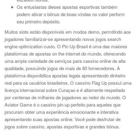
Os entusiastas dieses apostas esportivas também
podem ativar o bônus de boas-vindas no valor perform
seu primeiro depósito.
Muitos slots estão disponíveis em modos demo, permitindo aos
jogadores familiarizar-se apresentando novos jogos search
engine optimization custo. O Pin Up Brasil é uma das maiores
plataformas de apostas on the internet do mundo, oferecendo
uma ampla variedade de serviços para cassino online de alta
qualidade, possuindo jogos de mais de 80 fornecedores. A
plataforma disponibiliza apostas legais apresentando dinheiro
real para os usuários brasileiros. O cassino Flag Up possui uma
licença internacional sobre Curaçao e é altamente respeitado
por centenas de milhares de jogadores ao redor do mundo. O
Aviator Game é o cassino pin-up perfeito para aqueles que
procuram obter uma experiência emocionante e interativa
apresentando suas apostas online. Você pode desfrutar de
jogos sobre cassino, apostas esportivas e grandes bônus.