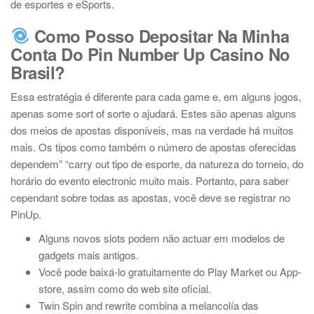
de esportes e eSports.
Como Posso Depositar Na Minha
Conta Do Pin Number Up Casino No
Brasil?
Essa estratégia é diferente para cada game e, em alguns jogos,
apenas some sort of sorte o ajudará. Estes são apenas alguns
dos meios de apostas disponíveis, mas na verdade há muitos
mais. Os tipos como também o número de apostas oferecidas
dependem” “carry out tipo de esporte, da natureza do torneio, do
horário do evento electronic muito mais. Portanto, para saber
cependant sobre todas as apostas, você deve se registrar no
PinUp.
Alguns novos slots podem não actuar em modelos de
gadgets mais antigos.
Você pode baixá-lo gratuitamente do Play Market ou App-
store, assim como do web site oficial.
Twin Spin and rewrite combina a melancolía das